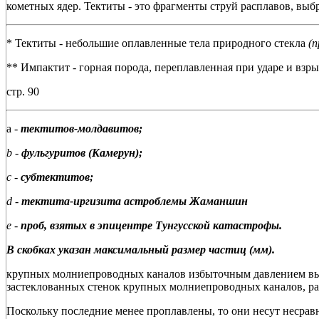
кометных ядер. Тектиты - это фрагменты струй расплавов, вы
* Тектиты - небольшие оплавленные тела природного стекла
(п
** Импактит - горная порода, переплавленная при ударе и взр
стр. 90
а -
тектитов-молдавитов;
b -
фульгуритов (Камерун);
с -
субтектитов;
d -
тектита-иргизита астроблемы Жаманшин
e -
проб, взятых в эпицентре Тунгусской катастрофы.
В скобках указан максимальный размер частиц (мм).
крупных молниепроводных каналов избыточным давлением выс
застеклованных стенок крупных молниепроводных каналов, ра
Поскольку последние менее проплавлены, то они несут несра