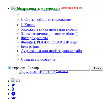
делитесь с миром!
Обнародовать материалы
Тип публикации
Статья, обзор, исследование
Книга
Художественная проза или поэзия
Запись в личном дневнике (блоге)
Фотодокументы
Файл(ы): PDF\DOC\RAR\ZIP и др.
Биография
Аудиокнига или иной звуковой файл
Дополнительные опции:
Создать голосование
Украина
Мир
Украины
БИБЛИОТЕКА