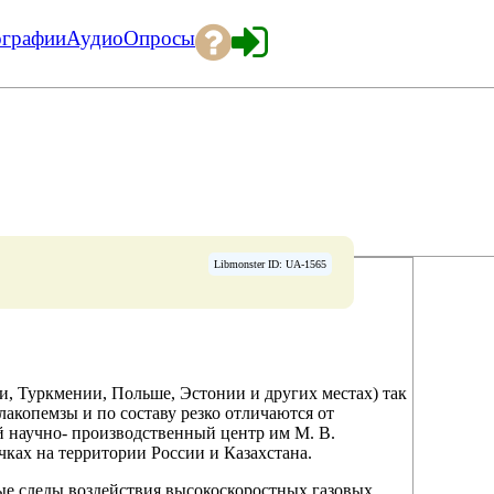
ографии
Аудио
Опросы
Libmonster ID: UA-1565
, Туркмении, Польше, Эстонии и других местах) так
акопемзы и по составу резко отличаются от
й научно- производственный центр им М. В.
чках на территории России и Казахстана.
ые следы воздействия высокоскоростных газовых