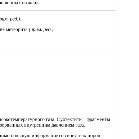
брошенных из жерла
рим. ред.).
ыве метеорита
(прим. ред.).
окотемпературного газа. Субтектиты - фрагменты
зорванных внутренним давлением газа.
внимо большую информацию о свойствах пород