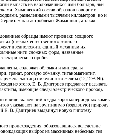
могли выпасть из наблюдавшихся ими болидов, чьи
оками. Химический состав образцов говорит о
аходками, разделенными тысячами километров, но и
Стерлитамак и астроблемы Жаманшин, а также
ледованные образцы имеют признаки мощного
ритах (стеклах естественного земного
воляет предположить единый механизм их
еклянные нити сложных форм, названные
электрического пробоя.
лавлены, содержат обломки и минералы
арц, гранат, роговую обманку, титаномагнетит,
бнаружена частица никелистого железа (12,15% Ni).
сходя из этого, Е. В. Дмитриев предлагает называть
мпактиты, имеющие следы электрического пробоя).
ли в виде включений в ядра короткопериодных комет.
итов указывают на эруптивную (взрывную) природу
й Е. В. Дмитриев выдвинул новую гипотезу
ного происхождения, образовавшиеся вследствие
провождающих выброс из массивных небесных тел