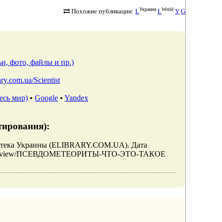
Украина
World
Похожие публикации:
L
L
Y
G
и, фото, файлы и пр.)
rary.com.ua/Scientist
есь мир)
•
Google
•
Yandex
тирования):
ека Украины (ELIBRARY.COM.UA). Дата
/articles/view/ПСЕВДОМЕТЕОРИТЫ-ЧТО-ЭТО-ТАКОЕ