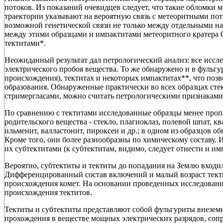
потоков. Из показаний очевидцев следует, что такие обломки 
траектории указывают на вероятную связь с метеоритными пот
возможной генетической связи не только между отдельными н
между этими образцами и импактитами метеоритного кратера 
тектитами*.
Неожиданный результат дал петрологический анализ: все исс
электрического пробоя вещества. То же обнаружено и в фульгу
происхождения), тектитах и некоторых импактитах**, что поз
образования. Обнаруженные практически во всех образцах ст
стримергласами, можно считать петрологическими признаками 
По сравнению с тектитами исследованные образцы менее проп
родительского вещества - стекло, плагиоклаз, полевой шпат, кв
ильменит, валластонит, пироксен и др.; в одном из образцов о
Кроме того, они более разнообразны по химическому составу. И
их субтектитами (к субтектитам, видимо, следует отнести и и
Вероятно, субтектиты и тектиты до попадания на Землю входи
Дифференцированный состав включений и малый возраст тект
происхождения комет. На основании проведенных исследовани
происхождения тектитов.
Тектиты и субтектиты представляют собой фульгуриты внезем
прохождения в веществе мощных электрических разрядов, со