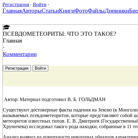
Регистрация
·
Войти
·
Главная
Авторы
Статьи
Книги
Фото
Файлы
Дневники
Би
ПСЕВДОМЕТЕОРИТЫ: ЧТО ЭТО ТАКОЕ?
Главная
·
Комментарии
Регистрация
Войти
Автор: Материал подготовил В. Б. ГОЛЬДМАН
Существуют достоверные факты падения на Землю (в Монголии
называемых псевдометеоритов, которые представляют собой шл
метеоритов известных типов. Е. В. Дмитриев (Государственны
Хруничева) исследовал такого рода находки, собранные в 11 то
Анализ выявил на поверхности некоторых образцов характерн