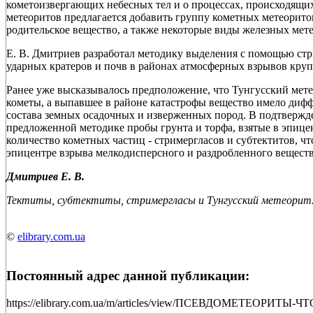
кометоизвергающих небесных тел и о процессах, происходящих
метеоритов предлагается добавить группу кометных метеорито
родительское вещество, а также некоторые виды железных мет
Е. В. Дмитриев разработал методику выделения с помощью стр
ударных кратеров и почв в районах атмосферных взрывов кру
Ранее уже высказывалось предположение, что Тунгусский мете
кометы, а выпавшее в районе катастрофы вещество имело диф
состава земных осадочных и изверженных пород. В подтвержд
предложенной методике пробы грунта и торфа, взятые в эпице
количество кометных частиц - стримергласов и субтектитов, ч
эпицентре взрыва мелкодисперсного и раздробленного веществ
Дмитриев Е. В.
Тектиты, субтектиты, стримергласы и Тунгусский метеорит. -
©
elibrary.com.ua
Постоянный адрес данной публикации:
https://elibrary.com.ua/m/articles/view/ПСЕВДОМЕТЕОРИТЫ