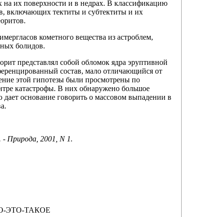
 на их поверхности и в недрах. В классификацию
в, включающих тектиты и субтектиты и их
еоритов.
имергласов кометного вещества из астроблем,
пных болидов.
орит представлял собой обломок ядра эруптивной
ференцированный состав, мало отличающийся от
ение этой гипотезы были просмотрены по
нтре катастрофы. В них обнаружено большое
то дает основание говорить о массовом выпадении в
а.
 Природа, 2001, N 1.
-ЧТО-ЭТО-ТАКОЕ