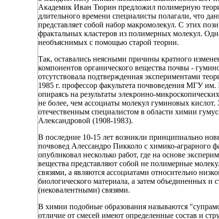
Академик Иван Тюрин предложил полимерную теорию
длительного времени специалисты полагали, что данн
представляет собой набор макромолекул. С этих поз
фрактальных кластеров из полимерных молекул. Одна
необъяснимых с помощью старой теории.
Так, оставались неясными причины кратного измене
компонентов органического вещества почвы - гумино
отсутствовала подтвержденная экспериментами теор
1985 г. профессор факультета почвоведения МГУ им.
опираясь на результаты элекронно-микроскопических
не более, чем ассоциаты молекул гуминовых кислот.
отечественным специалистом в области химии гумус
Александровой (1908-1983).
В последние 10-15 лет возникли принципиально нов
почвовед Алессандро Пикколо с химико-аграрного фа
опубликовал несколько работ, где на основе экспе
вещества представляют собой не полимерные молеку
связями, а являются ассоциатами относительно низ
биологического материала, а затем объединенных 
(нековалентными) связями.
В химии подобные образования называются "супрам
отличие от смесей имеют определенные состав и стр