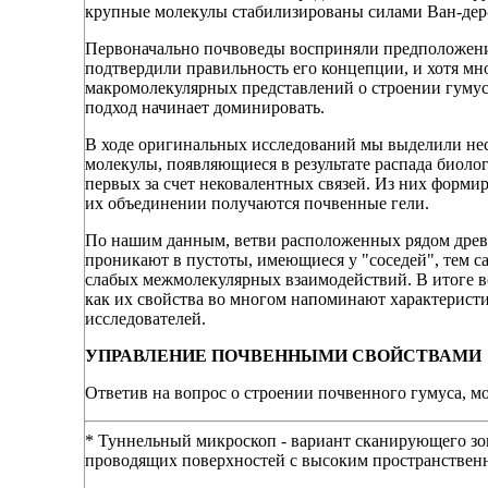
крупные молекулы стабилизированы силами Ван-дер
Первоначально почвоведы восприняли предположени
подтвердили правильность его концепции, и хотя мн
макромолекулярных представлений о строении гумус
подход начинает доминировать.
В ходе оригинальных исследований мы выделили нес
молекулы, появляющиеся в результате распада биоло
первых за счет нековалентных связей. Из них форми
их объединении получаются почвенные гели.
По нашим данным, ветви расположенных рядом дре
проникают в пустоты, имеющиеся у "соседей", тем с
слабых межмолекулярных взаимодействий. В итоге 
как их свойства во многом напоминают характеристи
исследователей.
УПРАВЛЕНИЕ ПОЧВЕННЫМИ СВОЙСТВАМИ
Ответив на вопрос о строении почвенного гумуса, м
* Туннельный микроскоп - вариант сканирующего зо
проводящих поверхностей с высоким пространстве