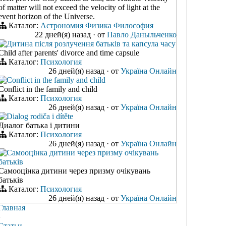
of matter will not exceed the velocity of light at the
event horizon of the Universe.
Каталог:
Астрономия
Физика
Философия
22 дней(я) назад
·
от
Павло Даныльченко
Дитина після розлучення батьків та капсула часу
Child after parents' divorce and time capsule
Каталог:
Психология
26 дней(я) назад
·
от
Україна Онлайн
Conflict in the family and child
Conflict in the family and child
Каталог:
Психология
26 дней(я) назад
·
от
Україна Онлайн
Dialog rodiča i dítěte
Диалог батька і дитини
Каталог:
Психология
26 дней(я) назад
·
от
Україна Онлайн
Самооцінка дитини через призму очікувань
батьків
Самооцінка дитини через призму очікувань
батьків
Каталог:
Психология
26 дней(я) назад
·
от
Україна Онлайн
Главная
›
Статьи