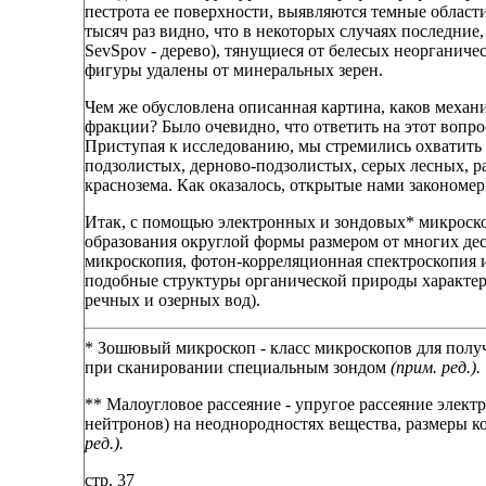
пестрота ее поверхности, выявляются темные област
тысяч раз видно, что в некоторых случаях последние
SevSpov - дерево), тянущиеся от белесых неорганиче
фигуры удалены от минеральных зерен.
Чем же обусловлена описанная картина, каков меха
фракции? Было очевидно, что ответить на этот вопр
Приступая к исследованию, мы стремились охватить 
подзолистых, дерново-подзолистых, серых лесных, р
краснозема. Как оказалось, открытые нами закономер
Итак, с помощью электронных и зондовых* микроско
образования округлой формы размером от многих дес
микроскопия, фотон-корреляционная спектроскопия и
подобные структуры органической природы характер
речных и озерных вод).
* Зошювый микроскоп - класс микроскопов для полу
при сканировании специальным зондом
(прим. ред.).
** Малоугловое рассеяние - упругое рассеяние элект
нейтронов) на неоднородностях вещества, размеры
ред.).
стр. 37