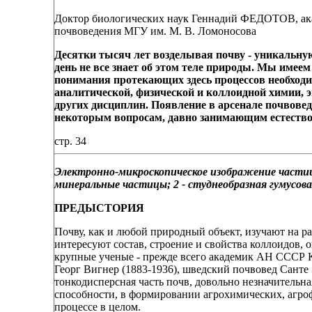
Доктор биологических наук Геннадий ФЕДОТОВ, а
почвоведения МГУ им. М. В. Ломоносова
Десятки тысяч лет возделывая почву - уникальную
день не все знает об этом теле природы.
Мы имеем 
понимания протекающих здесь процессов необходи
аналитической, физической
и коллоидной химии, э
других дисциплин.
Появление в арсенале почвовед
некоторым вопросам, давно занимающим естеств
стр. 34
Электронно-микроскопическое изображение части
минеральные частицы; 2 - студнеобразная гумусов
ПРЕДЫСТОРИЯ
Почву, как и любой природный объект, изучают на ра
интересуют состав, строение и свойства коллоидов,
крупные ученые - прежде всего академик АН СССР К
Георг Вигнер (1883-1936), шведский почвовед Санте
тонкодисперсная часть почв, довольно незначительна
способности, в формировании агрохимических, агро
процессе в целом.