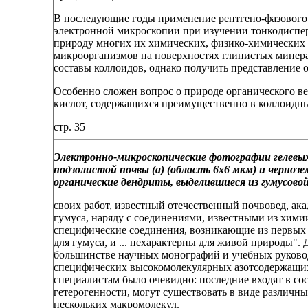
В последующие годы применение рентгено-фазового 
электронной микроскопии при изучении тонкодиспер
природу многих их химических, физико-химических 
микроорганизмов на поверхностях глинистых минер
составы коллоидов, однако получить представление о
Особенно сложен вопрос о природе органического ве
кислот, содержащихся преимущественно в коллоидн
стр. 35
Электронно-микроскопические фотографии гелевых
подзолистой почвы (a) (область 6x6 мкм) и чернозем
органические дендриты, выделившиеся из гумусово
своих работ, известный отечественный почвовед, ак
гумуса, наряду с соединениями, известными из хими
специфические соединения, возникающие из первых в
для гумуса, и ... нехарактерны для живой природы".
большинстве научных монографий и учебных руковод
специфических высокомолекулярных азотсодержащих
специалистам было очевидно: последние входят в сос
гетерогенности, могут существовать в виде различн
нескольких макромолекул.