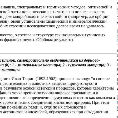
анализа, спектральных и термических методов, оптической и
сной части почв позволило значительно полнее раскрыть
и даже микробиологических свойств (например, адсорбции
алов). Были установлены химический и минералогический
б их строении исследователям долгое время не удавалось.
щества, о составе и структуре так называемых гуминовых
ых фракциях почвы. Обобщая результаты
 пленок, самопроизвольно выделяющихся из дерново-
а (b):
1 - минеральные частицы; 2 - гумусовая матрица; 3 -
й матрицы.
адемик Иван Тюрин (1892-1962) пришел к выводу: "в составе
и растительных и животных веществ, присутствуют и
 результате особой категории процессов, которые характерны
 Данная точка зрения получила широкое признание, и в
ств появилось определение гумусовых веществ как комплекса
 ароматических соединений кислотной природы. При этом
тав почвенных гелей и, судя по их сложности и
ых ассоциатов и ансамблей, образующихся при объединении