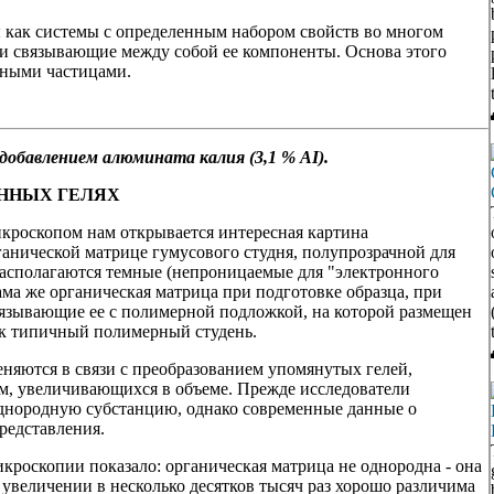
 как системы с определенным набором свойств во многом
и связывающие между собой ее компоненты. Основа этого
ьными частицами.
добавлением
алюмината калия (3,1 % AI).
ЕННЫХ ГЕЛЯХ
кроскопом нам открывается интересная картина
ганической матрице гумусового студня, полупрозрачной для
располагаются темные (непроницаемые для "электронного
ама же органическая матрица при подготовке образца, при
вязывающие ее с полимерной подложкой, на которой размещен
как типичный полимерный студень.
няются в связи с преобразованием упомянутых гелей,
м, увеличивающихся в объеме. Прежде исследователи
 однородную субстанцию, однако современные данные о
редставления.
роскопии показало: органическая матрица не однородна - она
увеличении в несколько десятков тысяч раз хорошо различима