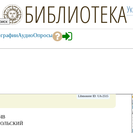
БИБЛИОТЕКА
У
ографии
Аудио
Опросы
Libmonster ID: UA-2515
ЧВ
ОВОЛЬСКИЙ