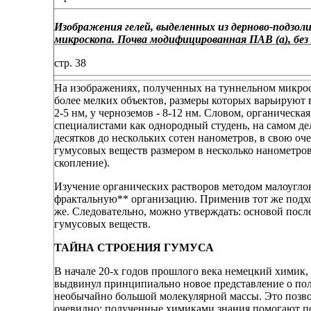
Изображения гелей, выделенных из дерново-подзол
микроскопа. Почва модифицированная ПАВ (a), без 
стр. 38
На изображениях, полученных на туннельном микроск
более мелких объектов, размеры которых варьируют 
2-5 нм, у черноземов - 8-12 нм. Словом, органическ
специалистами как однородный студень, на самом де
десятков до нескольких сотен нанометров, в свою 
гумусовых веществ размером в несколько нанометров. 
скопление).
Изучение органических растворов методом малоуглов
фрактальную** организацию. Применив тот же подхо
же. Следовательно, можно утверждать: основой посл
гумусовых веществ.
ТАЙНА СТРОЕНИЯ ГУМУСА
В начале 20-х годов прошлого века немецкий химик, 
выдвинул принципиально новое представление о поли
необычайно большой молекулярной массы. Это позвол
очевидно: полученные химиками знания помогают по