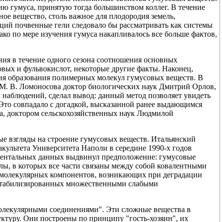
 гумуса, принятую тогда большинством коллег. В течение
ое вещество, столь важное для плодородия земель,
иций почвенные гели следовало бы рассматривать как системы
ко по мере изучения гумуса накапливалось все больше фактов,
ния в течение одного сезона соотношения основных
вых и фульвокислот, некоторые другие факты. Наконец,
ия образования полимерных молекул гумусовых веществ. В
 М. В. Ломоносова доктор биологических наук Дмитрий Орлов,
 наблюдений, сделал вывод: данный метод позволяет увидеть
 Это совпадало с догадкой, высказанной ранее выдающимся
а, доктором сельскохозяйственных наук Людмилой
ые взгляды на строение гумусовых веществ. Итальянский
культета Университета Наполи в середине 1990-х годов
риментальных данных выдвинул предположение: гумусовые
лы, в которых все части связаны между собой ковалентными
комолекулярных компонентов, возникающих при деградации
и стабилизированных множественными слабыми
олекулярными соединениями". Эти сложные вещества в
уктуру. Они построены по принципу "гость-хозяин", их