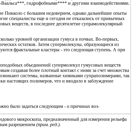
-Ваальса***, гидрофобными**** и другими взаимодействиями.
е Пикколо с большим недоверием, однако дальнейшие опыты
огие специалисты еще и сегодня не отказались от привычных
овых веществ, в последнее десятилетие супрамолекулярный
колько уровней организации гумуса в почвах. Во-первых,
гических остатков. Затем супермолекулы, образующиеся из
руются фрактальные кластеры - это следующая ступень. А при
воподобных объединений супермолекул гумусовых веществ
амым создавая более плотный контакт с ними за счет множества
возникают системы, названные химиками супраполимерами, так
ки настоящих полимеров, что и вводило в заблуждение
ожно было задаться следующим - о причинах воз-
ндового микроскопа, предназначенный для измерения рельефа
нным разрешением
(прим. ред.).