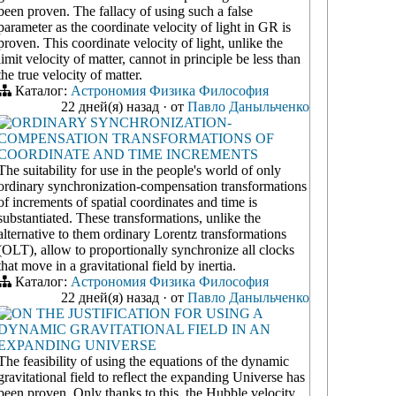
been proven. The fallacy of using such a false
parameter as the coordinate velocity of light in GR is
proven. This coordinate velocity of light, unlike the
limit velocity of matter, cannot in principle be less than
the true velocity of matter.
Каталог:
Астрономия
Физика
Философия
22 дней(я) назад
·
от
Павло Даныльченко
ORDINARY SYNCHRONIZATION-
COMPENSATION TRANSFORMATIONS OF
COORDINATE AND TIME INCREMENTS
The suitability for use in the people's world of only
ordinary synchronization-compensation transformations
of increments of spatial coordinates and time is
substantiated. These transformations, unlike the
alternative to them ordinary Lorentz transformations
(OLT), allow to proportionally synchronize all clocks
that move in a gravitational field by inertia.
Каталог:
Астрономия
Физика
Философия
22 дней(я) назад
·
от
Павло Даныльченко
ON THE JUSTIFICATION FOR USING A
DYNAMIC GRAVITATIONAL FIELD IN AN
EXPANDING UNIVERSE
The feasibility of using the equations of the dynamic
gravitational field to reflect the expanding Universe has
been proven. Only thanks to this, the Hubble velocity