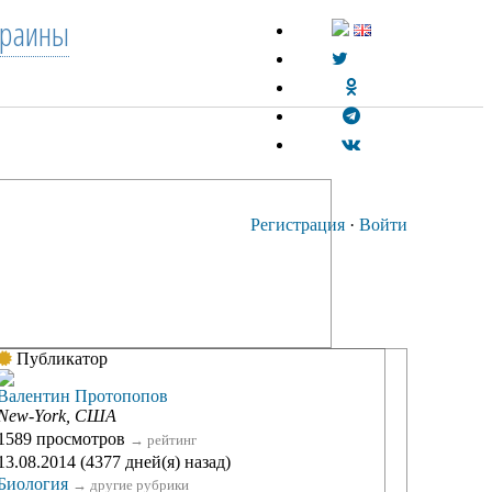
краины
Регистрация
·
Войти
Публикатор
Валентин Протопопов
New-York, США
1589 просмотров
→
рейтинг
13.08.2014 (4377 дней(я) назад)
Биология
→
другие рубрики