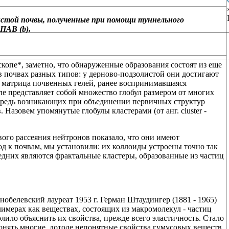
истой почвы, полученные при помощи туннельного
ПАВ (b).
опе*, заметно, что обнаруженные образования состоят из еще
в почвах разных типов: у дерново-подзолистой они достигают
ая матрица почвенных гелей, ранее воспринимавшаяся
ле представляет собой множество глобул размером от многих
очередь возникающих при объединении первичных структур
Назовем упомянутые глобулы кластерами (от анг. cluster -
ого рассеяния нейтронов показало, что они имеют
д к почвам, мы установили: их коллоиды устроены точно так
едних являются фрактальные кластеры, образованные из частиц
нобелевский лауреат 1953 г. Герман Штаудингер (1881 - 1965)
мерах как веществах, состоящих из макромолекул - частиц
ило объяснить их свойства, прежде всего эластичность. Стало
нять многие, дотоле непонятные свойства гумусовых веществ.