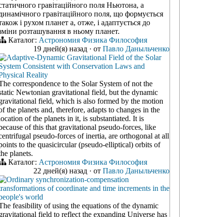
статичного гравітаційного поля Ньютона, а
динамічного гравітаційного поля, що формується
також і рухом планет а, отже, і адаптується до
зміни розташування в ньому планет.
Каталог:
Астрономия
Физика
Философия
19 дней(я) назад
·
от
Павло Даныльченко
Adaptive-Dynamic Gravitational Field of the Solar
System Consistent with Conservation Laws and
Physical Reality
The correspondence to the Solar System of not the
static Newtonian gravitational field, but the dynamic
gravitational field, which is also formed by the motion
of the planets and, therefore, adapts to changes in the
location of the planets in it, is substantiated. It is
because of this that gravitational pseudo-forces, like
centrifugal pseudo-forces of inertia, are orthogonal at all
points to the quasicircular (pseudo-elliptical) orbits of
the planets.
Каталог:
Астрономия
Физика
Философия
22 дней(я) назад
·
от
Павло Даныльченко
Ordinary synchronization-compensation
transformations of coordinate and time increments in the
people's world
The feasibility of using the equations of the dynamic
gravitational field to reflect the expanding Universe has