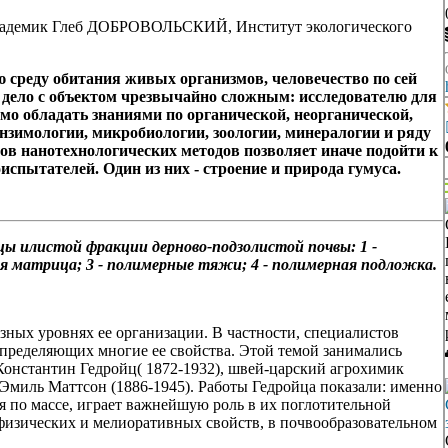
кадемик Глеб ДОБРОВОЛЬСКИЙ, Институт экологического
 среду обитания живых организмов, человечество по сей
дело с объектом чрезвычайно сложным: исследователю для
мо обладать знаниями по органической,
неорганической,
нзимологии, микробиологии, зоологии, минералогии и ряду
ов нанотехнологических методов позволяет иначе подойти к
оиспытателей.
Один из них - строение и природа гумуса.
цы илистой фракции
дерново-подзолистой почвы: 1 -
ая матрица; 3 - полимерные тяжи; 4 - полимерная подложка.
зных уровнях ее организации. В частности, специалистов
 определяющих многие ее свойства. Этой темой занимались
онстантин Гедройц( 1872-1932), швей-царский агрохимик
 Эмиль Маттсон (1886-1945). Работы Гедройца показали: именно
я по массе, играет важнейшую роль в их поглотительной
физических и мелиоративных свойств, в почвообразовательном