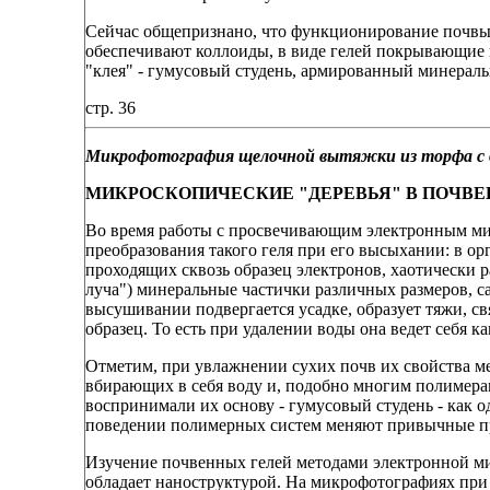
Сейчас общепризнано, что функционирование почвы
обеспечивают коллоиды, в виде гелей покрывающие 
"клея" - гумусовый студень, армированный минерал
стр. 36
Микрофотография щелочной вытяжки из торфа с 
МИКРОСКОПИЧЕСКИЕ "ДЕРЕВЬЯ" В ПОЧВ
Во время работы с просвечивающим электронным ми
преобразования такого геля при его высыхании: в ор
проходящих сквозь образец электронов, хаотически 
луча") минеральные частички различных размеров, с
высушивании подвергается усадке, образует тяжи, с
образец. То есть при удалении воды она ведет себя 
Отметим, при увлажнении сухих почв их свойства ме
вбирающих в себя воду и, подобно многим полимера
воспринимали их основу - гумусовый студень - как
поведении полимерных систем меняют привычные п
Изучение почвенных гелей методами электронной мик
обладает наноструктурой. На микрофотографиях при 