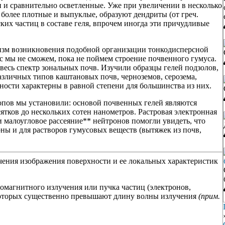
и и сравнительно осветленные. Уже при увеличении в несколько
, более плотные и выпуклые, образуют дендриты (от греч.
ских частиц в составе геля, впрочем иногда эти причудливые
низм возникновения подобной организации тонкодисперсной
ос мы не сможем, пока не поймем строение почвенного гумуса.
весь спектр зональных почв. Изучили образцы гелей подзолов,
азличных типов каштановых почв, черноземов, серозема,
ности характерны в равной степени для большинства из них.
пов мы установили: основой почвенных гелей являются
ятков до нескольких сотен нанометров. Растровая электронная
 малоугловое рассеяние** нейтронов помогли увидеть, что
ны и для растворов гумусовых веществ (вытяжек из почв,
чения изображения поверхности и ее локальных характеристик
ромагнитного излучения или пучка частиц (электронов,
 которых существенно превышают длину волны излучения
(прим.