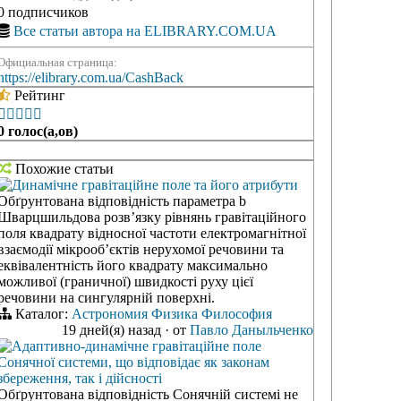
0 подписчиков
Все статьи автора на ELIBRARY.COM.UA
Официальная страница:
https://elibrary.com.ua/CashBack
Рейтинг





0 голос(а,ов)
Похожие статьи
Динамічне гравітаційне поле та його атрибути
Обґрунтована відповідність параметра b
Шварцшильдова розв’язку рівнянь гравітаційного
поля квадрату відносної частоти електромагнітної
взаємодії мікрооб’єктів нерухомої речовини та
еквівалентність його квадрату максимально
можливої (граничної) швидкості руху цієї
речовини на сингулярній поверхні.
Каталог:
Астрономия
Физика
Философия
19 дней(я) назад
·
от
Павло Даныльченко
Адаптивно-динамічне гравітаційне поле
Сонячної системи, що відповідає як законам
збереження, так і дійсності
Обґрунтована відповідність Сонячній системі не