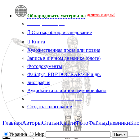
делитесь с миром!
Обнародовать материалы
Тип публикации
Статья, обзор, исследование
Книга
Художественная проза или поэзия
Запись в личном дневнике (блоге)
Фотодокументы
Файл(ы): PDF\DOC\RAR\ZIP и др.
Биография
Аудиокнига или иной звуковой файл
Дополнительные опции:
Создать голосование
Главная
Авторы
Статьи
Книги
Фото
Файлы
Дневники
Би
Украина
Мир