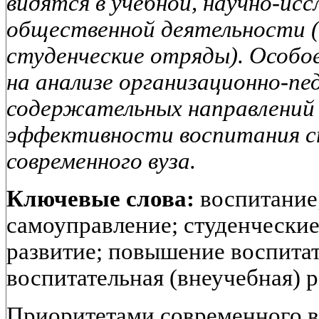
видятся в учебной, научно-исс
общественной деятельности (
студенческие отряды). Особо
на анализе организационно-пе
содержательных направлений
эффективности воспитания ст
современного вуза.
Ключевые слова:
воспитание;
самоуправление; студенчески
развитие; повышение воспитат
воспитательная (внеучебная) р
Приоритетами современного 