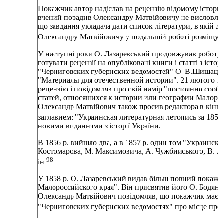
Покажчик автор надiслав на рецензiю вiдомому iстор
вчений порадив Олександру Матвiйовичу не висловлюв
що завдання укладача дати список лiтератури, в якiй
Олександру Матвiйовичу у подальшiй роботi розмiщу
У наступнi роки О. Лазаревський продовжував роботу 
готувати рецензiї на опублiкованi книги i статтi з iс
"Черниговских губернских ведомостей" О. В.Шишацьк
"Материалы для отечественной истории". 21 лютого 18
рецензiю i повiдомляв про свiй намiр "постоянно соо
статей, относящихся к истории или географии Мало
Олександр Матвiйович також просив редактора в кiнц
заглавием: "Украинская литературная летопись за 1856
новими виданнями з iсторiї України.
В 1856 р. вийшло два, а в 1857 р. один том "Украинс
Костомарова, М. Максимовича, А. Чужбииського, В. 
98
iн.
У 1858 р. О. Лазаревський видав бiльш повний покажч
Малороссийского края". Вiн присвятив його О. Бодянс
Олександр Матвiйович повiдомляв, що покажчик має 
"Черниговских губернских ведомостях" про мiсце прод