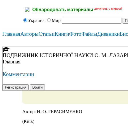
делитесь с миром!
Обнародовать материалы
Украина
Мир
Главная
Авторы
Статьи
Книги
Фото
Файлы
Дневники
Би
ПОДВИЖНИК IСТОРИЧНОЇ НАУКИ О. М. ЛАЗА
Главная
·
Комментарии
Регистрация
Войти
Автор: Н. О. ГЕРАСИМЕНКО
(Київ)