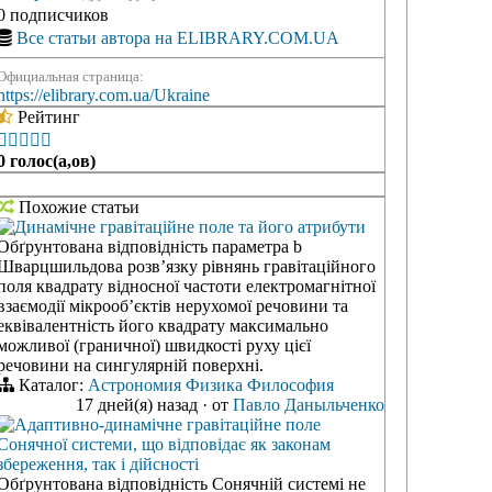
0 подписчиков
Все статьи автора на ELIBRARY.COM.UA
Официальная страница:
https://elibrary.com.ua/Ukraine
Рейтинг





0 голос(а,ов)
Похожие статьи
Динамічне гравітаційне поле та його атрибути
Обґрунтована відповідність параметра b
Шварцшильдова розв’язку рівнянь гравітаційного
поля квадрату відносної частоти електромагнітної
взаємодії мікрооб’єктів нерухомої речовини та
еквівалентність його квадрату максимально
можливої (граничної) швидкості руху цієї
речовини на сингулярній поверхні.
Каталог:
Астрономия
Физика
Философия
17 дней(я) назад
·
от
Павло Даныльченко
Адаптивно-динамічне гравітаційне поле
Сонячної системи, що відповідає як законам
збереження, так і дійсності
Обґрунтована відповідність Сонячній системі не