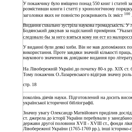
У покажчику було вмiщено понад 550 книг i статей з
розмiстивши книги i статтi у хронологiчному порядку
100
заголовки яких не повнiстю розкривають їх змiст
Видання схвально зустрiла наукова громадськiсть. У 
Бодянський дякував за надiсланий примiрник "Указате
следовало бы за него взяться кому ни ест из малорос
У виданнi були деякi хиби. Вiн не мав допомiжних п
використання. Проте завдяки значнiй кiлькостi праць,
наукового значення як довiдкове видання про лiтерату
На Лiвобережнiй Українi до початку 80-х pp. XIX ст. 
Тому покажчик О.Лазаревського вiдiграв значну роль
стр. 18
поколiнь дiячiв науки. Пiдготовлений на досить висо
української iсторичної бiблiографiї.
Значну увагу Олександр Матвiйович придiлив дослiдж
ст. джерела до iсторiї України перебували у занедбано
держави другої половини XVII - XVIII ст., фонди лiк
Лiвобережної України (1765-1769 pp.), iншi iсторико-с