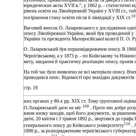
юридические акты XVII в.", у 1862 р. - статистичнi в
рiвень освiти на Лiвобережнiй Українi у XVIII ст., т
10
погiршення стану освiти пiсля її лiквiдацiї у XIX ст.
Вагомий внесок О. Лазаревського у дослiдження однiє
опису Лiвобережної України, який був проведений у 1
України та президента Малоросiйської колегiї П. О. Р
О. Лазаревський був першовiдкривачем опису. В 186
Чернiгiвському, а у 1873 р. - по Київському та Нiжи
мету, завдання й практичну реалiзацiю опису, провiв 
На той час було виявлено не всi матерiали опису. Вче
проводився опис. Вiдомостi про знахiдки документiв 
стр. 19
них органах у 80-х pp. XIX ст. Тому ґрунтовної оцiнки
109
О.Лазаревський дати не мiг
. Проте вiн добре роз
вжив низку заходiв, щоб його документи, за рiшенням 
двiчi, 20 квiтня i 3 травня 1892 p., звертався до гра
110
генерального опису до Київського унiверситету
. 
1890 р., за розпорядженням чернiгiвського губернатор
111