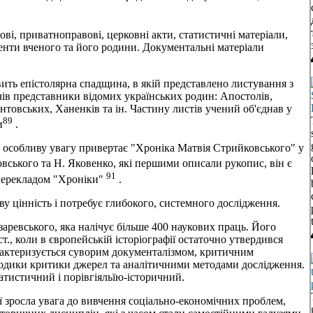
вi, приватноправовi, церковнi акти, статистичнi матерiали,
менти вченого та його родини. Документальнi матерiали
вить епiстолярна спадщина, в якiй представлено листування з
iв представники вiдомих українських родин: Апостолiв,
товських, Ханенкiв та iн. Частину листiв учений об'єднав у
89
и
.
 особливу увагу привертає "Хронiка Матвiя Стрийковського" у
овського та Н. Яковенко, якi першими описали рукопис, вiн є
91
 перекладом "Хронiки"
.
у цiннiсть i потребує глибокого, системного дослiдження.
аревського, яка налiчує бiльше 400 наукових праць. Його
ст., коли в європейськiй iсторiографiї остаточно утвердився
характеризується суворим документалiзмом, критичним
одики критики джерел та аналiтичними методами дослiдження.
тистичний i порiвгiяльїю-iсторичний.
ї зросла увага до вивчення соцiально-економiчних проблем,