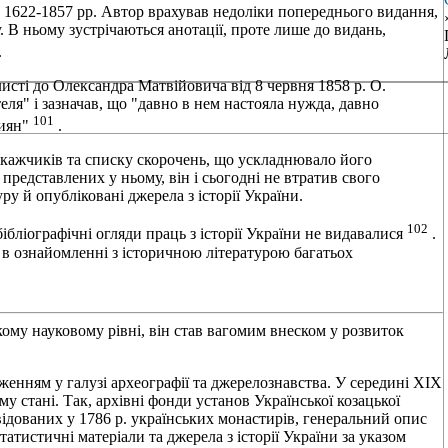
а 1622-1857 pp. Автор врахував недолiки попереднього видання,
. В ньому зустрiчаються анотацiї, проте лише до видань,
.
листi до Олександра Матвiйовича вiд 8 червня 1858 р. О.
ля" i зазначав, що "давно в нем настояла нужда, давно
101
сиян"
.
окажчикiв та списку скорочень, що ускладнювало його
 представлених у ньому, вiн i сьогоднi не втратив свого
ру й опублiкованi джерела з iсторiї України.
102
бiблiографiчнi огляди праць з iсторiї України не видавалися
.
 в ознайомленнi з iсторичною лiтературою багатьох
кому науковому рiвнi, вiн став вагомим внеском у розвиток
енням у галузi археографiї та джерелознавства. У серединi XIX
му станi. Так, архiвнi фонди установ Української козацької
вiдованих у 1786 р. українських монастирiв, генеральний опис
татистичнi матерiали та джерела з iсторiї України за указом