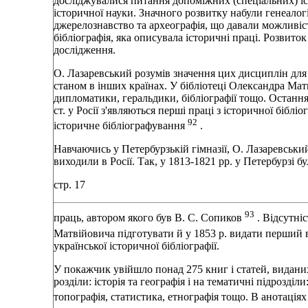
дослiджувалися питання допомiжних (спецiальних) iс
iсторичної науки. Значного розвитку набули генеалогi
джерелознавство та археографiя, що давали можливiсть 
бiблiографiя, яка описувала iсторичнi працi. Розви
дослiдження.
О. Лазаревський розумiв значення цих дисциплiн для 
станом в iнших країнах. У бiблiотецi Олександра Мат
дипломатики, геральдики, бiблiографiї тощо. Остання 
ст. у Росiї з'являються першi працi з iсторичної бiблi
92
iсторичне бiблiографування
.
Навчаючись у Петербурзькiй гiмназiї, О. Лазаревськ
виходили в Росiї. Так, у 1813-1821 pp. у Петербурзi
стр. 17
93
праць, автором якого був В. С. Сопиков
. Вiдсутнi
Матвiйовича пiдготувати й у 1853 р. видати перший 
української iсторичної бiблiографiї.
У покажчик увiйшло понад 275 книг i статей, виданих
роздiли: iсторiя та географiя i на тематичнi пiдроздiл
топографiя, статистика, етнографiя тощо. В анотацi