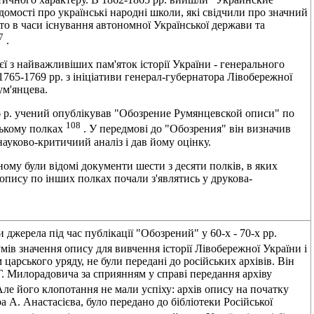
iдомостi про українськi народнi школи, якi свiдчили про значний
обто в часи iснування автономної Української держави та
7
.
ї з найважливiших пам'яток iсторiї України - генерального
765-1769 pp. з iнiцiативи генерал-губернатора Лiвобережної
ум'янцева.
6 р. учений опублiкував "Обозрение Румянцевской описи" по
108
нському полках
. У передмовi до "Обозрения" вiн визначив
науково-критичиий аналiз i дав йому оцiнку.
ному були вiдомi документи шести з десяти полкiв, в яких
опису по iнших полках почали з'являтись у друкова-
 джерела пiд час публiкацiї "Обозрений" у 60-х - 70-х pp.
умiв значення опису для вивчення iсторiї Лiвобережної України i
царського уряду, не були переданi до росiйських архiвiв. Вiн
фа Г. Милорадовича за сприянням у справi передання архiву
Але його клопотання не мали успiху: архiв опису на початку
а А. Анастасiєва, було передано до бiблiотеки Росiйської