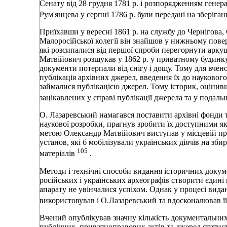
Сенату вiд 28 грудня 1781 р. i розпорядженням генер
Рум'янцева у серпнi 1786 р. були переданi на зберiга
Приїхавши у вереснi 1861 р. на службу до Чернiгова,
Малоросiйської колегiї вiн знайшов у нижньому пове
якi розсипалися вiд першої спроби перегорнути аркуш
Матвiйович розшукав у 1862 р. у приватному будинк
документи потерпали вiд снiгу i дощу. Тому для вче
публiкацiя архiвних джерел, введення їх до наукового
займалися публiкацiєю джерел. Тому iсторик, оцiнив
зацiкавлених у справi публiкацiї джерела та у пода
О. Лазаревський намагався поставити архiвнi фонди т
наукової розробки, прагнув зробити їх доступними як 
метою Олександр Матвiйович виступав у мiсцевiй прес
установ, якi б мобiлiзували українських дiячiв на зб
105
матерiалiв
.
Методи i технiчнi способи видання iсторичних докуме
росiйських i українських археографiв створити єдинi
апарату не увiнчалися успiхом. Однак у процесi вида
використовував i О.Лазаревський та вдосконалював її
Вчений опублiкував значну кiлькiсть документальних 
публiчних, приватноправових актiв та джерел статис