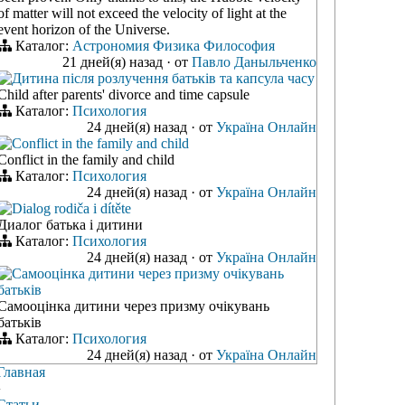
of matter will not exceed the velocity of light at the
event horizon of the Universe.
Каталог:
Астрономия
Физика
Философия
21 дней(я) назад
·
от
Павло Даныльченко
Дитина після розлучення батьків та капсула часу
Child after parents' divorce and time capsule
Каталог:
Психология
24 дней(я) назад
·
от
Україна Онлайн
Conflict in the family and child
Conflict in the family and child
Каталог:
Психология
24 дней(я) назад
·
от
Україна Онлайн
Dialog rodiča i dítěte
Диалог батька і дитини
Каталог:
Психология
24 дней(я) назад
·
от
Україна Онлайн
Самооцінка дитини через призму очікувань
батьків
Самооцінка дитини через призму очікувань
батьків
Каталог:
Психология
24 дней(я) назад
·
от
Україна Онлайн
Главная
›
Статьи