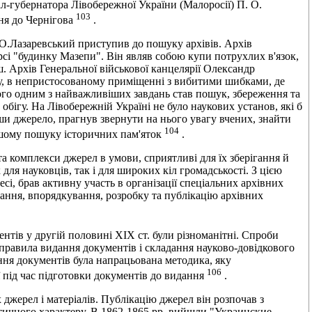
ал-губернатора Лiвобережної України (Малоросiї) П. О.
103
ння до Чернiгова
.
 О.Лазаревський приступив до пошуку архiвiв. Архiв
рсi "будинку Мазепи". Вiн являв собою купи потрухлих в'язок,
. Архiв Генеральної вiйськової канцелярiї Олександр
у, в непристосованому примiщеннi з вибитими шибками, де
ного одним з найважливiших завдань став пошук, збереження та
 обiгу. На Лiвобережнiй Українi не було наукових установ, якi б
ши джерело, прагнув звернути на нього увагу вчених, знайти
104
льшому пошуку iсторичних пам'яток
.
а комплекси джерел в умови, сприятливi для їх зберiгання й
для науковцiв, так i для широких кiл громадськостi. З цiєю
i, брав активну участь в органiзацiї спецiальних архiвних
ирання, впорядкування, розробку та публiкацiю архiвних
нтiв у другiй половинi XIX ст. були рiзноманiтнi. Спроби
 правила видання документiв i складання науково-довiдкового
ння документiв була напрацьована методика, яку
106
 пiд час пiдготовки документiв до видання
.
джерел i матерiалiв. Публiкацiю джерел вiн розпочав з
тичного характеру. В 1862-1865 pp. вийшли "Украинские