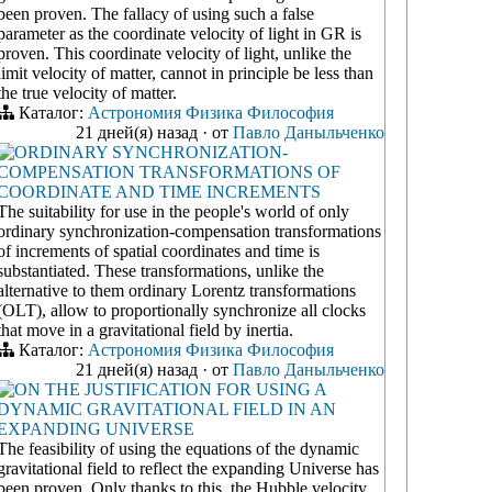
been proven. The fallacy of using such a false
parameter as the coordinate velocity of light in GR is
proven. This coordinate velocity of light, unlike the
limit velocity of matter, cannot in principle be less than
the true velocity of matter.
Каталог:
Астрономия
Физика
Философия
21 дней(я) назад
·
от
Павло Даныльченко
ORDINARY SYNCHRONIZATION-
COMPENSATION TRANSFORMATIONS OF
COORDINATE AND TIME INCREMENTS
The suitability for use in the people's world of only
ordinary synchronization-compensation transformations
of increments of spatial coordinates and time is
substantiated. These transformations, unlike the
alternative to them ordinary Lorentz transformations
(OLT), allow to proportionally synchronize all clocks
that move in a gravitational field by inertia.
Каталог:
Астрономия
Физика
Философия
21 дней(я) назад
·
от
Павло Даныльченко
ON THE JUSTIFICATION FOR USING A
DYNAMIC GRAVITATIONAL FIELD IN AN
EXPANDING UNIVERSE
The feasibility of using the equations of the dynamic
gravitational field to reflect the expanding Universe has
been proven. Only thanks to this, the Hubble velocity