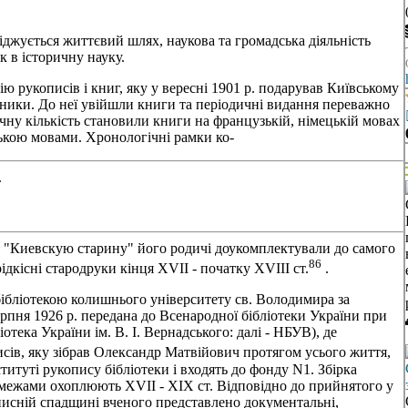
iджується життєвий шлях, наукова та громадська дiяльнiсть
к в iсторичну науку.
ю рукописiв i книг, яку у вереснi 1901 р. подарував Київському
рники. До неї увiйшли книги та перiодичнi видання переважно
чну кiлькiсть становили книги на французькiй, нiмецькiй мовах
ькою мовами. Хронологiчнi рамки ко-
.
.), а "Киевскую старину" його родичi доукомплектували до самого
86
iдкiснi стародруки кiнця XVII - початку XVIII ст.
.
 бiблiотекою колишнього унiверситету св. Володимира за
рпня 1926 р. передана до Всенародної бiблiотеки України при
отека України iм. В. I. Вернадського: далi - НБУВ), де
исiв, яку зiбрав Олександр Матвiйович протягом усього життя,
ститутi рукопису бiблiотеки i входять до фонду N1. Збiрка
и межами охоплюють XVII - XIX ст. Вiдповiдно до прийнятого у
писнiй спадщинi вченого представлено документальнi,