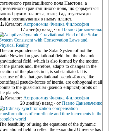
статичного гравітаційного поля Ньютона, а
динамічного гравітаційного поля, що формується
також і рухом планет а, отже, і адаптується до
зміни розташування в ньому планет.
Каталог:
Астрономия
Физика
Философия
17 дней(я) назад
·
от
Павло Даныльченко
Adaptive-Dynamic Gravitational Field of the Solar
System Consistent with Conservation Laws and
Physical Reality
The correspondence to the Solar System of not the
static Newtonian gravitational field, but the dynamic
gravitational field, which is also formed by the motion
of the planets and, therefore, adapts to changes in the
location of the planets in it, is substantiated. It is
because of this that gravitational pseudo-forces, like
centrifugal pseudo-forces of inertia, are orthogonal at all
points to the quasicircular (pseudo-elliptical) orbits of
the planets.
Каталог:
Астрономия
Физика
Философия
20 дней(я) назад
·
от
Павло Даныльченко
Ordinary synchronization-compensation
transformations of coordinate and time increments in the
people's world
The feasibility of using the equations of the dynamic
gravitational field to reflect the expanding Universe has