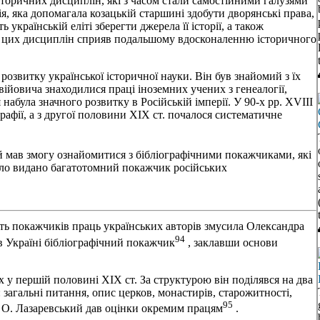
торичних дисциплiн, якi з часом стали самостiйними галузями
я, яка допомагала козацькiй старшинi здобути дворянськi права,
українськiй елiтi зберегти джерела її iсторiї, а також
ток цих дисциплiн сприяв подальшому вдосконаленню iсторичного
розвитку української iсторичної науки. Вiн був знайомий з їх
вiйовича знаходилися працi iноземних учених з генеалогiї,
набула значного розвитку в Росiйськiй iмперiї. У 90-х pp. XVIII
ографiї, а з другої половини XIX ст. почалося систематичне
ий мав змогу ознайомитися з бiблiографiчними покажчиками, якi
 було видано багатотомний покажчик росiйських
сть покажчикiв праць українських авторiв змусила Олександра
94
в Українi бiблiографiчний покажчик
, заклавши основи
 у першiй половинi XIX ст. За структурою вiн подiлявся на два
и: загальнi питання, опис церков, монастирiв, старожитностi,
95
ях О. Лазаревський дав оцiнки окремим працям
.