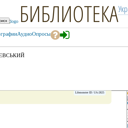
БИБЛИОТЕКА
Ук
ографии
Аудио
Опросы
РЕВСЬКИЙ
Libmonster ID: UA-2825