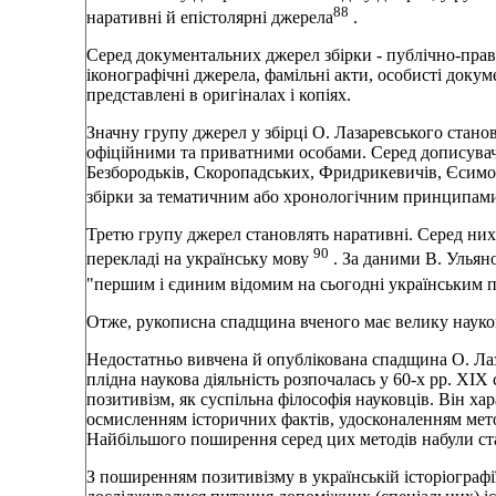
88
наративнi й епiстолярнi джерела
.
Серед документальних джерел збiрки - публiчно-право
iконографiчнi джерела, фамiльнi акти, особистi доку
представленi в оригiналах i копiях.
Значну групу джерел у збiрцi О. Лазаревського стано
офiцiйними та приватними особами. Серед дописувач
Безбородькiв, Скоропадських, Фридрикевичiв, Єсимон
збiрки за тематичним або хронологiчним принципам
Третю групу джерел становлять наративнi. Серед них
90
перекладi на українську мову
. За даними В. Ульян
"першим i єдиним вiдомим на сьогоднi українським
Отже, рукописна спадщина вченого має велику науков
Недостатньо вивчена й опублiкована спадщина О. Лаз
плiдна наукова дiяльнiсть розпочалась у 60-х pp. XIX 
позитивiзм, як суспiльна фiлософiя науковцiв. Вiн 
осмисленням iсторичних фактiв, удосконаленням мет
Найбiльшого поширення серед цих методiв набули ста
З поширенням позитивiзму в українськiй iсторiографi