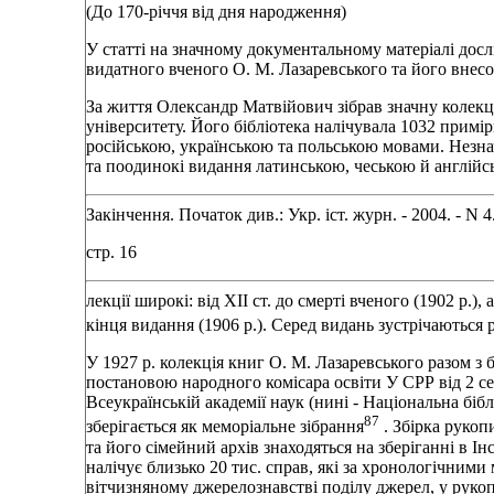
(До 170-рiччя вiд дня народження)
У статтi на значному документальному матерiалi досл
видатного вченого О. М. Лазаревського та його внесо
За життя Олександр Матвiйович зiбрав значну колекцi
унiверситету. Його бiблiотека налiчувала 1032 примi
росiйською, українською та польською мовами. Незна
та поодинокi видання латинською, чеською й англiйс
Закiнчення. Початок див.: Укр. iст. журн. - 2004. - N 4
стр. 16
лекцiї широкi: вiд XII ст. до смертi вченого (1902 р
кiнця видання (1906 p.). Серед видань зустрiчаються р
У 1927 р. колекцiя книг О. М. Лазаревського разом з
постановою народного комiсара освiти У СРР вiд 2 се
Всеукраїнськiй академiї наук (нинi - Нацiональна бiблi
87
зберiгається як меморiальне зiбрання
. Збiрка рукоп
та його сiмейний архiв знаходяться на зберiганнi в Iн
налiчує близько 20 тис. справ, якi за хронологiчним
вiтчизняному джерелознавствi подiлу джерел, у руко