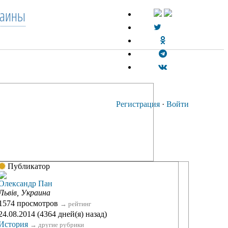
раины
Регистрация
·
Войти
Публикатор
Олександр Пан
Львiв, Украина
1574 просмотров
→
рейтинг
24.08.2014 (4364 дней(я) назад)
История
→
другие рубрики