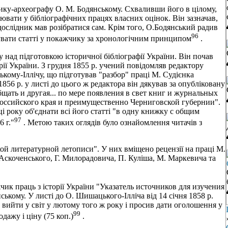
ику-археографу О. М. Бодянському. Схваливши його в цiлому,
ати у бiблiографiчних працях власних оцiнок. Вiн зазначав,
 дослiдник мав розiбратися сам. Крiм того, О.Бодянський радив
96
вати статтi у покажчику за хронологiчним принципом
.
над пiдготовкою iсторичної бiблiографiї України. Вiн почав
торiї України. З грудня 1855 р. учений повiдомляв редактору
ому-Iллiчу, що пiдготував "разбор" працi М. Судiєнка
56 p. у листi до цього ж редактора вiн дякував за опублiковану
бщать и другая... по мере появления в свет книг и журнальных
российского края и преимущественно Черниговской губернии".
i року об'єднати всi його статтi "в одну книжку с общим
97
 г."
. Метою таких оглядiв було ознайомлення читачiв з
кой литературной летописи". У них вмiщено рецензiї на працi М.
Аскоченського, Г. Милорадовича, П. Кулiша, М. Маркевича та
ик праць з iсторiї України "Указатель источников для изучения
ькому. У листi до О. Шишацького-Iллiча вiд 14 сiчня 1858 р.
вийти у свiт у лютому того ж року i просив дати оголошення у
99
ажу i цiну (75 коп.)
.