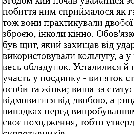
Згодом кий почав уважатися з
побиття ним сприймалося як га
тож вони практикували двобо
зброєю, інколи кінно. Обов'я
був щит, який захищав від удар
використовували кольчугу, а у 
весь обладунок. Усталилися й 
участь у поєдинку - виняток с
особи та жінки; вища за стату
відмовитися від двобою, а риц
випадках перед випробування
своє походження, тобто утверд
супротивників.