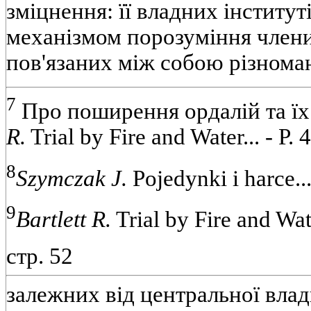
зміцнення: її владних інститут
механізмом порозуміння члени
пов'язаних між собою різноман
7
Про поширення ордалій та їх
R.
Trial by Fire and Water... - P. 4
8
Szymczak J.
Pojedynki і harce...
9
Bartlett R.
Trial by Fire and Water
стр. 52
залежних від центральної влад