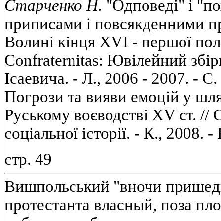
Старченко Н.
"Одповеді" і "п
приписами і повсякденними пр
Волині кінця XVI - першої поло
Confraternitas: Ювілейний збі
Ісаевича. - Л., 2006 - 2007. - С.
Погрози та вияви емоцій у шл
Руському воєводстві XV ст. //
соціальної історії. - К., 2008. - 
стр. 49
Вишпольський "вночи прише
протестанта власный, поза пло