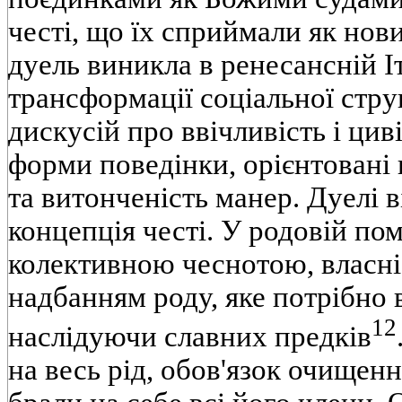
честі, що їх сприймали як нов
дуель виникла в ренесансній Іт
трансформації соціальної стру
дискусій про ввічливість і цив
форми поведінки, орієнтовані
та витонченість манер. Дуелі в
концепція честі. У родовій пом
колективною чеснотою, власні
надбанням роду, яке потрібно
12
наслідуючи славних предків
на весь рід, обов'язок очищенн