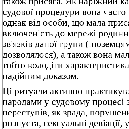
також присяга. Як наріжний ка
судової процедури вона часто
однак від особи, що мала прис
включеність до мережі родинн
зв'язків даної групи (іноземця
дозволялося), а також вона ма
тобто володіти характеристик
надійним доказом.
Ці ритуали активно практику
народами у судовому процесі 
переступів, як зрада, порушен
розпуста, сексуальні девіації, 