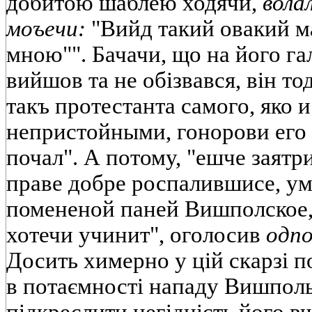
добитою шаблею ходячи,
вола
моъечи:
"Вийд такий овакий ма
мною"". Бачачи, що на його гал
вийшов та не обізвався, він то
такъ протестанта самого, яко 
непристойными, гонорови его
почал". А потому, "ешче заятр
праве добре роспалившисе, ум
помененой паней Вишполское, 
хотечи учинит", оголосив
одпо
Досить химерно у цій скарзі 
в потаємності нападу Вишполь
підкреслити негідність його вч