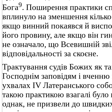
9
Бога
. Поширення практики сп
вплинуло на зменшення кількос
якщо винний покаявся й виспов
його провину, але якщо він ги
не означало, що Всевишній зві
відповідальності за скоєне.
Трактування судів Божих як та
Господнім заповідям і вченню 
ухвалах IV Латеранського собо
такою практикою взагалі було 
однак, не призвели до швидких