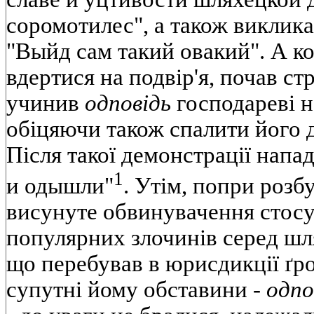
соромотилес", а також виклика
"Выйд сам такий овакий". А к
вдертися на подвір'я, почав стр
учинив
одповідь
господареві на
обіцяючи також спалити його д
Після такої демонстрації напа
1
и одышли"
. Утім, попри розб
висунуте обвинувачення стосу
популярних злочинів серед шл
що перебував в юрисдикції ґро
супутні йому обставини -
одпо