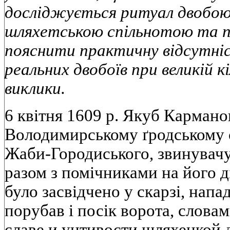
досліджується ритуал двобою,
шляхетською спільнотою та п
пояснити практичну відсутні
реальних двобоїв при великій к
виклики.
6 квітня 1609 р. Якуб Кармано
Володимирському ґродському 
Жаби-Городиського, звинувач
разом з помічниками на його д
було засвідчено у скарзі, напа
порубав і посік ворота, слова
славе и уцтивости шляхецкой 