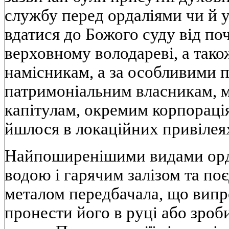
службу перед ордаліями чи й 
вдатися до Божого суду від по
верховному володареві, а так
намісникам, а за особливими п
патримоніальним власникам, м
капітулам, окремим корпораці
йшлося в локаційних привілея
Найпоширенішими видами орд
водою і гарячим залізом та п
металом передбачала, що випр
пронести його в руці або зроб