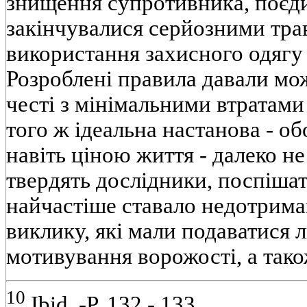
знищення супротивника, поєди
закінчувалися серйозними тра
використання захисного одягу 
Розроблені правила давали мо
честі з мінімальними втратами
того ж ідеальна настанова - об
навіть ціною життя - далеко н
твердять дослідники, поспіша
найчастіше ставало недотрим
виклику, які мали подаватися 
мотивування ворожості, а так
10
Ibid. -P. 132 - 133.