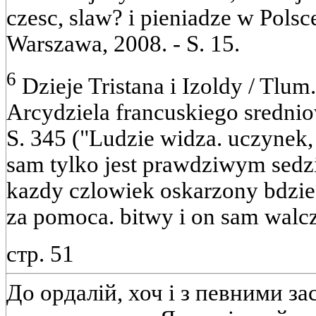
czesc, slaw? і pieniadze w Polsce
Warszawa, 2008. - S. 15.
6
Dzieje Tristana і Izoldy / Tlum.
Arcydziela francuskiego srednio
S. 345 ("Ludzie widza. uczynek, 
sam tylko jest prawdziwym sedzi
kazdy czlowiek oskarzony bdzi
za pomoca. bitwy і on sam walcz
стр. 51
До ордалій, хоч і з певними з