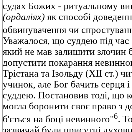
судах Божих - ритуальному в
(ордаліях)
як способі доведення
обвинувачення чи спростуванн
Уважалося, що суддею під час 
який не мав залишити злочин 
допустити покарання невинного
Трістана та Ізольду (XII ст.) 
учинок, але Бог бачить серця і
суддею. Постановив тоді, що 
могла боронити своє право з 
6
б'ється на боці невинного"
. Т
зазвичай були присутні духов