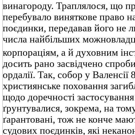
винагороду. Траплялося, що пр
перебувало виняткове право на
поєдинки, передавав його не 
числа найбільших можновладц
корпораціям, а й духовним інс
досить рано засвідчено спроб
ордалії. Так, собор у Валенсії 
християнське поховання загиб
щодо доречності застосування
ґрунтувалися, зокрема, на тому
ґарантовані, тож не конче мают
судових поєдинків, які некан