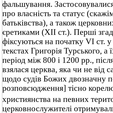
фальшування. Застосовувалися
про власність та статус (скажі
батьківства), а також церковни
єретиками (XII ст.). Перші зга
фіксуються на початку VI ст. у
текстах Григорія Турського, а 
період між 800 і 1200 рр., піс
взялася церква, яка чи не від 
щодо судів Божих двозначну п
розповсюдження] тісно корел
християнства на певних терит
церковнослужителі отримували