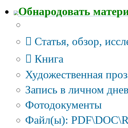
Обнародовать матер
Тип публикации
Статья, обзор, исс
Книга
Художественная проз
Запись в личном днев
Фотодокументы
Файл(ы): PDF\DOC\R