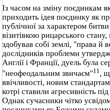
Із часом на зміну поєдинкам я
приходить ідея поєдинку як пр
публічної за характером битви 
візитівкою рицарського стану
здобував собі землі, "права й 
дослідників проблеми утверд
Англії і Франції, дуель була с
11
"неофеодальним звичаєм"
, 
ввічливості, новим стандартам
котрі ставили агресивність під
Однак сучасники чітко усвід
поєдинками як Божими судами 