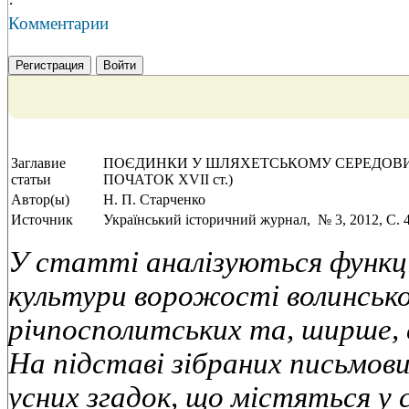
·
Комментарии
Регистрация
Войти
Заглавие
ПОЄДИНКИ У ШЛЯХЕТСЬКОМУ СЕРЕДОВИЩ
статьи
ПОЧАТОК XVII ст.)
Автор(ы)
Н. П. Старченко
Источник
Український історичний журнал, № 3, 2012, C. 
У статті аналізуються функці
культури ворожості волинсько
річпосполитських та, ширше, 
На підставі зібраних письмови
усних згадок, що містяться у 