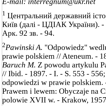
E-mail: interregnum@ukr.net
1
Центральний державний істор
Київ (далі - ЦДІАК України). - Ф
Арк. 92 зв. - 94.
2
Pawinski A.
"Odpowiedz" wedlu
prawie polskiem // Ateneum. - 189
Baruch M.
Z powodu artykulu P
// Ibid. - 1897. - I. - S. 553 - 556
odpowiedzi w prawie polskiem.
Prawem і lewem: Obyczaje na C
polowie XVII w. - Krakow, 1957. -