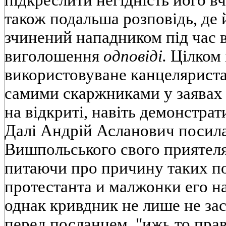
також подальша розповідь, де 
зчинений нападником під час 
виголошення
одповіді.
Цілком 
використовуване канцеляриста
самими скаржниками у заявах 
на відкриті, навіть демонстрат
Далі Андрій Асланович посил
Вишпольського свого приятел
питаючи про причину таких по
протестанта и малжонки его н
однак кривдник не лише не зас
перед посланцем, "ижь то прав