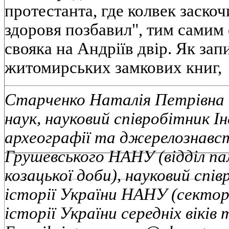
протестанта, где колвек заско
здоровя позбавил", тим самим
свояка на Андріїв двір. Як зап
житомирських замкових книг,
Старченко Наталія Петрівна 
наук, науковий співробітник І
археографії та джерелознавст
Грушевського НАНУ (відділ п
козацької доби), науковий спі
історії України НАНУ (сектор с
історії України середніх віків 