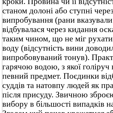
кроки. Провина чи її відсутніс
станом долоні або ступні через
випробування (рани вказували
відбувалася через кидання оск
таким чином, що не міг рухати 
воду (відсутність вини доводи
випробовуваний тонув). Практ
гарячою водою, з якої голіруч
певний предмет. Поєдинки від
суддів та натовпу людей як пр
після присуду. Звичною зброєю
вибору в більшості випадків 