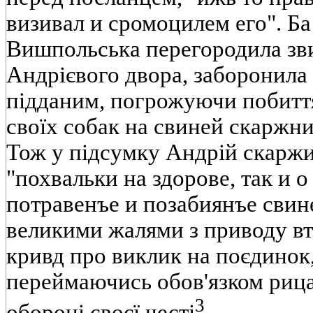
визивал и сромоцилем его". Ба
Вишпольська перегородила зв
Андрієвого двора, заборонила 
підданим, погрожуючи побиття
своїх собак на свиней скаржник
Тож у підсумку Андрій скаржив
"похвальки на здорове, так и о
потравенъе и позабиянъе свин
великими жалями з приводу вт
кривд про виклик на поєдинок,
переймаючись обов'язком рица
3
обороні своєї честі
.