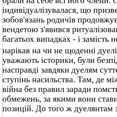
брали на себе всі його члени. 
індивідуалізувалася, що приз
зобов'язань родичів продовжув
вендетою з'явився ритуалізова
багатьох випадках - і замість н
нарікав на чи не щоденні дуелі
уважають історики, були безп
насправді завдяки дуелям сут
ступінь насильства. Там, де 
війна без правил заради помст
обмежень, за якими вони стави
позицій. До того ж дуелянтам 