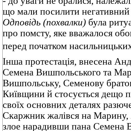
- до уваги не бралися, належа
що мали посилити негативний 
Одповідь (похвалки)
була риту
про помсту, яке вважалося обо
перед початком насильницьких
Інша протестація, внесена Ан
Семена Вишпольського та Ма
Вишпольську, Семенову братову
Київщини й стосується дещо пі
своїх основних деталях разюч
Скаржник жалівся на Марину, 
злое нарадивши пана Семена 