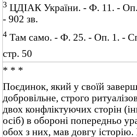
3
ЦДІАК України. - Ф. 11. - Оп. 
- 902 зв.
4
Там само. - Ф. 25. - Оп. 1. - Сп
стр. 50
* * *
Поєдинок, який у своїй заверш
добровільне, строго ритуалізо
двох конфліктуючих сторін (ін
осіб) в обороні попередньо ура
обох з них, мав довгу історію