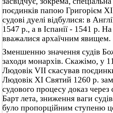
засвідчує, зокрема, спеціальн
поєдинків папою Григорієм XI 
судові дуелі відбулися: в Англії
1547 p., а в Іспанії - 1541 р. 
вважалися архаїчним явищем.
Зменшенню значення судів Бо
заходи монархів. Скажімо, у 1
Людовік VII скасував поєдинки
Людовік XI Святий 1260 р. зам
судового процесу доказ через 
Барт лета, зниження ваги суді
було пропорційним ступеню це