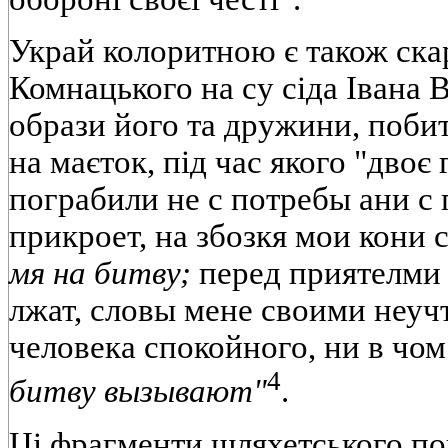
Украй колоритною є також ск
Комнацького на су сіда Івана 
образи його та дружини, побит
на маєток, під час якого "двоє 
пограбили не с потребы ани с 
прикроет, на збозкя мои кони
мя на битву;
перед приятелми
лжат, словы мене своими неуч
человека спокойного, ни в чо
4
битву вызывают"
.
Ці фрагменти шляхетського п