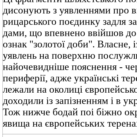
дисонують з уявленнями про в
рицарського поєдинку задля зах
дами, що впевнено ввійшов до
ознак "золотої доби". Власне,
уявлень на поверхню послужл
найочевидніше пояснення - че
периферії, адже українські тер
лежали на околиці європейсько
доходили із запізненням і в ук
Тож нижче бодай поі біжно ок
явища на європейських теренах