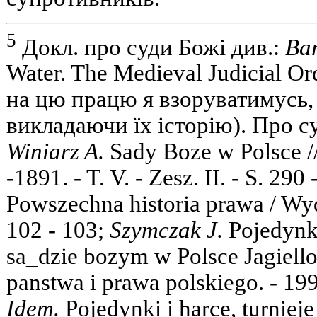
5
Докл. про суди Божі див.:
Bar
Water. The Medieval Judicial Or
на цю працю я взоруватимусь,
викладаючи їх історію). Про с
Winiarz A.
Sady Boze w Polsce //
-1891. - T. V. - Zesz. II. - S. 290
Powszechna historia prawa / Wyd
102 - 103;
Szymczak J.
Pojedynki
sa_dzie bozym w Polsce Jagiello
panstwa і prawa polskiego. - 1999
Idem.
Pojedynki і harce, turnieje