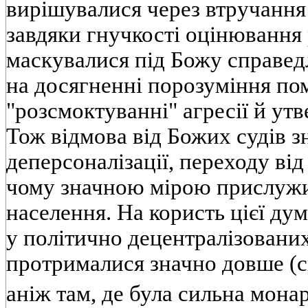
вирішувалися через втручання 
завдяки гнучкості оцінювання 
маскувалися під Божу справед
на досягненні порозуміння по
"розсмоктуванні" агресії й утв
Тож відмова від Божих судів 
деперсоналізації, переходу від
чому значною мірою прислужи
населення. На користь цієї дум
у політично децентралізованих
протрималися значно довше (ск
аніж там, де була сильна мона