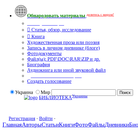
делитесь с миром!
Обнародовать материалы
Тип публикации
Статья, обзор, исследование
Книга
Художественная проза или поэзия
Запись в личном дневнике (блоге)
Фотодокументы
Файл(ы): PDF\DOC\RAR\ZIP и др.
Биография
Аудиокнига или иной звуковой файл
Дополнительные опции:
Создать голосование
Украина
Мир
Украины
БИБЛИОТЕКА
Регистрация
·
Войти
·
Главная
Авторы
Статьи
Книги
Фото
Файлы
Дневники
Би