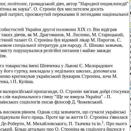
лог, політолог, громадський діяч, автор "Народної енциклопедії"
літика як наука". О. Стронін був мислителем досить
ирий патріот, просякнутий переказами й легендами національної
 особистостей України другої половини XIX ст. Він відіграв
 таких діячів, як М. Драгоманов, М. Лисенко, М. Старицький,
гічний талант О. Строніна був відомий лікар М. Пирогов. С.
зком спеціальної літератури для народу. Л. Шишко зазначав,
змісту порушувалися релігійні питання і майже завжди
їзм.
ого товариства імені Шевченка у Львові Є. Милорадович
у його гуртку, викладала у недільних школах, допомагала
вченко критикував український букварик Строніна, хоча М.
нка, і П. Куліша.
малоросійської пропаганди, О. Стронін зав'язав добрі стосунки
 слів національного гімну "Ще не вмерла Україна" - П.
аїнських соціологів писав філософ Д. Чижевський.
ь високим рівнем. Однак слід зазначити, що сучасні українські
сліджували його праць. Проте ще за життя О. Строніна з'явилася
1
Є. Де-Роберти, М. Михайловського, П. Ткачева та ін.
. Про нього
ський. Більш детально про О. Строніна як соціолога йшлося у