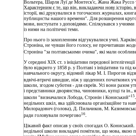
Вольтера, Шарля Луї де Монтеск'є, Жана Жака Руссо 
Характерним є те, що він, викладаючи нову історію, в
історії, які друкувалися в тогочасних журналах, книг
публицисты нашого времени". Для розширення кругоз
мови, виступати з доповідями. Спілкувався з учнями 
із ними на політичні теми.
Про нього із захопленням відгукувалися учні. Харків
Строніна, не чувши його голосу, не прочитавши жодно
Строніна "за полтавськими очима", які мали особливи
У середині XIX ст. з ініціативи передової інтелігенц
було відкрито у 1858 р. у Полтаві з ініціативи та пі
навчального округу, відомий лікар М. І. Пирогов відз
вдвічі-втричі швидше, ніж у щоденних початкових у
школи, згодом суботня - для євреїв. Усі вони разом у
і представники дворянства, чиновники, купці та ін., 
15
школи "визначалися Лобода, Стронін і Кониський"
недільних шкіл, яка здійснювала організаційне та на
Милорадович (голова), Д. Пильчиков, М. Казимовськи
16
ради головували почергово
.
Цікавий факт описав у своїх спогадах О. Кониський. 
недільної школи викладачі помітили, що мова, якою 