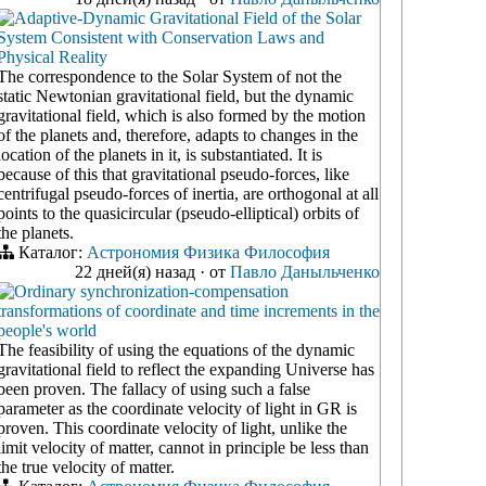
Adaptive-Dynamic Gravitational Field of the Solar
System Consistent with Conservation Laws and
Physical Reality
The correspondence to the Solar System of not the
static Newtonian gravitational field, but the dynamic
gravitational field, which is also formed by the motion
of the planets and, therefore, adapts to changes in the
location of the planets in it, is substantiated. It is
because of this that gravitational pseudo-forces, like
centrifugal pseudo-forces of inertia, are orthogonal at all
points to the quasicircular (pseudo-elliptical) orbits of
the planets.
Каталог:
Астрономия
Физика
Философия
22 дней(я) назад
·
от
Павло Даныльченко
Ordinary synchronization-compensation
transformations of coordinate and time increments in the
people's world
The feasibility of using the equations of the dynamic
gravitational field to reflect the expanding Universe has
been proven. The fallacy of using such a false
parameter as the coordinate velocity of light in GR is
proven. This coordinate velocity of light, unlike the
limit velocity of matter, cannot in principle be less than
the true velocity of matter.