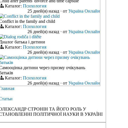
Child after parents' divorce and time capsule
Каталог:
Психология
25 дней(я) назад
·
от
Україна Онлайн
Conflict in the family and child
Conflict in the family and child
Каталог:
Психология
26 дней(я) назад
·
от
Україна Онлайн
Dialog rodiča i dítěte
Диалог батька і дитини
Каталог:
Психология
26 дней(я) назад
·
от
Україна Онлайн
Самооцінка дитини через призму очікувань
батьків
Самооцінка дитини через призму очікувань
батьків
Каталог:
Психология
26 дней(я) назад
·
от
Україна Онлайн
Главная
›
Статьи
›
ОЛЕКСАНДР СТРОНІН ТА ЙОГО РОЛЬ У
СТАНОВЛЕННІ ПОЛІТИЧНОЇ НАУКИ В УКРАЇНІ