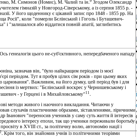
9
шенко, М. Симонов (Номис), М. Чалий та ін.
Згодом Олександр
ителем гімназій у Новгород-Сіверському, а із серпня 1855 р. -
назії. У його щоденнику є цікавий запис про 1848 - 1855 рр. На
ща Росії", коли "померли Бєлінський і Гоголь і Буташевич-
" і "залишалося або віддатися повній апатії, заглибитись
"Ось генеалогія цього не-суб'єктивного, непередбаченого нападу
ніна, зазначав він, "було найкращим періодом із моєї
ар'єрі періодом. Тут я пробув цілих сім років - при цьому яких
ого царювання". Важливим, на його думку, цей період був і для
ресіння із мертвих: "Бєлінський воскрес у Чернишевському і
11
уташевич - у Герцені і в Михайловському"
.
нові методи живого і наочного викладання. Читаючи у
оплював слухачів пластичними образами, зіставленнями, ліричними
р Іванович "переносив учеників у саму суть життя й інтересів
 передового інтересу епохи, так що ученики переживали боротьбу
 просвіту в XVIII ст., за політичну волю, автономію нації і
2
. Крім того, він знайомив учнів із політичними теоріями