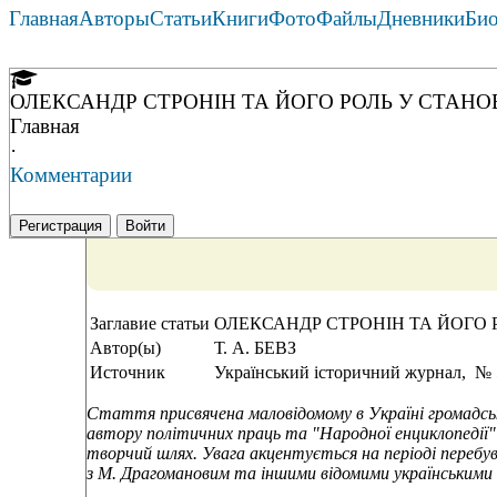
Главная
Авторы
Статьи
Книги
Фото
Файлы
Дневники
Би
ОЛЕКСАНДР СТРОНІН ТА ЙОГО РОЛЬ У СТАНОВ
Главная
·
Комментарии
Регистрация
Войти
Заглавие статьи
ОЛЕКСАНДР СТРОНІН ТА ЙОГО 
Автор(ы)
Т. А. БЕВЗ
Источник
Український історичний журнал, № 5
Стаття присвячена маловідомому в Україні громадсько
автору політичних праць та "Народної енциклопедії
творчий шлях. Увага акцентується на періоді перебува
з М. Драгомановим та іншими відомими українськими 