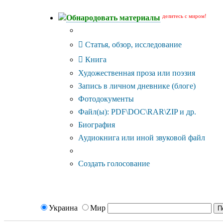
делитесь с миром!
Обнародовать материалы
Тип публикации
Статья, обзор, исследование
Книга
Художественная проза или поэзия
Запись в личном дневнике (блоге)
Фотодокументы
Файл(ы): PDF\DOC\RAR\ZIP и др.
Биография
Аудиокнига или иной звуковой файл
Дополнительные опции:
Создать голосование
Украина
Мир