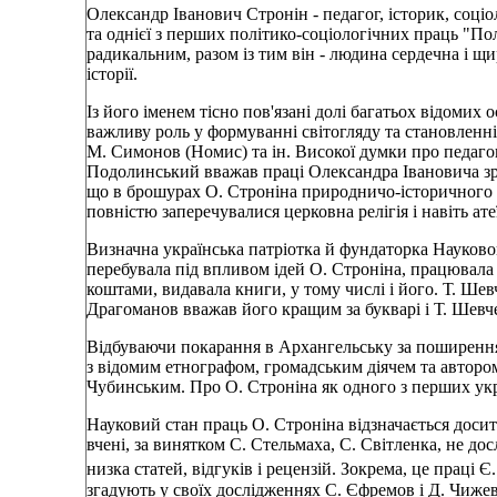
Олександр Іванович Стронін - педагог, історик, соціо
та однієї з перших політико-соціологічних праць "По
радикальним, разом із тим він - людина сердечна і щ
історії.
Із його іменем тісно пов'язані долі багатьох відомих
важливу роль у формуванні світогляду та становленні
М. Симонов (Номис) та ін. Високої думки про педаго
Подолинський вважав праці Олександра Івановича зра
що в брошурах О. Строніна природничо-історичного 
повністю заперечувалися церковна релігія і навіть ате
Визначна українська патріотка й фундаторка Науков
перебувала під впливом ідей О. Строніна, працювала 
коштами, видавала книги, у тому числі і його. Т. Ше
Драгоманов вважав його кращим за букварі і Т. Шевче
Відбуваючи покарання в Архангельську за поширення 
з відомим етнографом, громадським діячем та автором
Чубинським. Про О. Строніна як одного з перших укр
Науковий стан праць О. Строніна відзначається досит
вчені, за винятком С. Стельмаха, С. Світленка, не до
низка статей, відгуків і рецензій. Зокрема, це праці 
згадують у своїх дослідженнях С. Єфремов і Д. Чижев