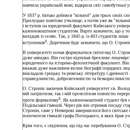
навчила українській мові, відкрила світ самобутньої 
У 1837 р. батько добився "вільної" для трьох своїх си
Прилуцьке повітове училище, а потім уже як "вільний"
і вступив на юридичний факультет Київського універ
казеннокоштним студентом. Варто зазначити, що у той
вихідців із селян. Так, у 1845 р. із 403 студентів лиш
6
вступників
. Доречним буде зазначити, що О. Строні
В університеті почав формуватися світогляд О. Стро
дуже швидко. Він гостро відчував брехливе лицемірст
юридичного на історико-філологічний факультет. Він
вважав дуже важливим вплив біографії порядних люд
викладали грецьку та римську літературу і древності 
справедливістю, доброзичливістю та безкорисливістю
О. Стронін закінчив Київський університет св. Волод
мій патріотизм, так і мій прозелітизм повністю пере
8
проти формалізму
. Як казеннокоштний студент був
Подільської гімназії. Через рік він отримав посаду с
Стронін, саме у Немирові завершилося його світське
попечителя гімназії графа Потоцького, в яких брав уч
Крім того, є свідчення, що під час перебування О. Стр