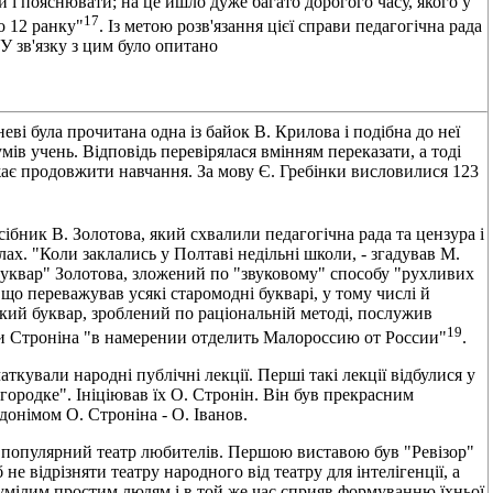
 і пояснювати; на це йшло дуже багато дорогого часу, якого у
17
о 12 ранку"
. Із метою розв'язання цієї справи педагогічна рада
 зв'язку з цим було опитано
ві була прочитана одна із байок В. Крилова і подібна до неї
умів учень. Відповідь перевірялася вмінням переказати, а тоді
ажає продовжити навчання. За мову Є. Гребінки висловилися 123
ібник В. Золотова, який схвалили педагогічна рада та цензура і
х. "Коли заклались у Полтаві недільні школи, - згадував М.
Буквар" Золотова, зложений по "звуковому" способу "рухливих
о переважував усякі старомодні букварі, у тому числі й
кий буквар, зроблений по раціональній методі, послужив
19
ити Строніна "в намерении отделить Малороссию от России"
.
кували народні публічні лекції. Перші такі лекції відбулися у
городке". Ініціював їх О. Стронін. Він був прекрасним
вдонімом О. Строніна - О. Іванов.
 і популярний театр любителів. Першою виставою був "Ревізор"
 не відрізняти театру народного від театру для інтелігенції, а
зумілим простим людям і в той же час сприяв формуванню їхньої