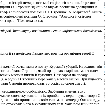
Нариси історії немарксистської соціології останньої третини
адщини О. Строніна здійснила відома російська дослідниця В.
3
ографія "Філософія полівки О. І. Строніна" А. Маркової
. Книга
ає соціологічні погляди О. Строніна. "Антологія світової
и з праці "Політика як нау-
к, співроб. Інституту політичних і етнонаціональних досліджень
ціології та політології включено розгляд органічної теорії О.
Ракетної, Хотмизького повіту, Курської губернії. Народився він
лянина - Івана Строніна, який працював скарбником, а згодом
нських маєтків князів Юсупових. Незабаром на посаду
ця, а родина Строніних переїхала у маєток Ряшки Прилуцького
Іван Стронін пропрацював 30 років, до самої смерті.
ув неординарною особистістю. Здобувши елементарну
е маючи спочатку коштів на їх придбання, переписував твори О.
до книг він прищепив і своїм синам, насамперед Олександру.
, що оточувала його в українському селі, мала помітний вплив: