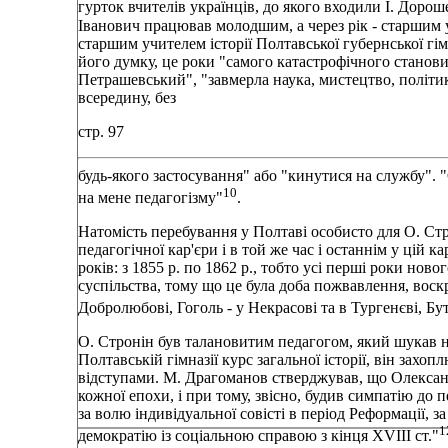
гурток вчителів українців, до якого входили І. Доро
Іванович працював молодшим, а через рік - старшим уч
старшим учителем історії Полтавської губернської гім
його думку, це роки "самого катастрофічного станови
Петрашевський", "завмерла наука, мистецтво, політика
всередину, без
стр. 97
будь-якого застосування" або "кинутися на службу". 
10
на мене педагогізму"
.
Натомість перебування у Полтаві особисто для О. Стро
педагогічної кар'єри і в той же час і останнім у цій к
років: з 1855 р. по 1862 р., тобто усі перші роки нов
суспільства, тому що це була доба пожвавлення, воск
Добролюбові, Гоголь - у Некрасові та в Тургенєві, Б
О. Стронін був талановитим педагогом, який шукав 
Полтавській гімназії курс загальної історії, він зах
відступами. М. Драгоманов стверджував, що Олександ
кожної епохи, і при тому, звісно, будив симпатію до
за волю індивідуальної совісті в період Реформації, за
1
демократію із соціальною справою з кінця XVIII ст."