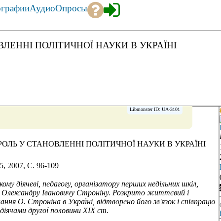
ографии
Аудио
Опросы
ЛЕННІ ПОЛІТИЧНОЇ НАУКИ В УКРАЇНІ
Libmonster ID: UA-3101
РОЛЬ У СТАНОВЛЕННІ ПОЛІТИЧНОЇ НАУКИ В УКРАЇНІ
, 2007, C. 96-109
му діячеві, педагогу, організатору перших недільних шкіл,
" Олександру Івановичу Строніну. Розкрито життєвий і
ння О. Строніна в Україні, відтворено його зв'язок і співпрацю
діячами другої половини XIX cm.