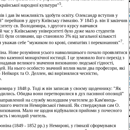
5
української народної культури"
.
нів і дав їм можливість здобути освіту. Олександр вступив у
 перейшов у другу Київську гімназію. У 1845 р. він її закінчив
ситету св. Володимира, з другого курсу навчався
 час у Київському університеті було дуже мало студентів
е 11 були селянами, що становило 3% від загальної кількості
7
н уважав себе "мужиком по крові, симпатіях і переконаннях"
.
ніна. Нове розуміння усього навколишнього почало проявлятися
во казенної монархічної юстиції. І це зумовило його перехід з
 надавав великого значення вихованню людської гідності,
ей. На нього особисто значний вплив мали два професори, які
- Нейкорх та О. Деллен, які вирізнялися чесністю,
.
имира у 1848 р. Тоді ж він записав у своєму щоденнику: "Як
родились. Обидва вони перетворилися в дух пасивної опозиції"
 направлений на службу молодшим учителем до Кам'янець-
таршого вчителя Немирівської гімназії. Як стверджував сам О.
 виховання. Мало не щодня відбувалися прийоми у почесного
асть і молодий учитель.
оніна (1849 - 1852 рр.) у Немирові, у гімназії сформувався