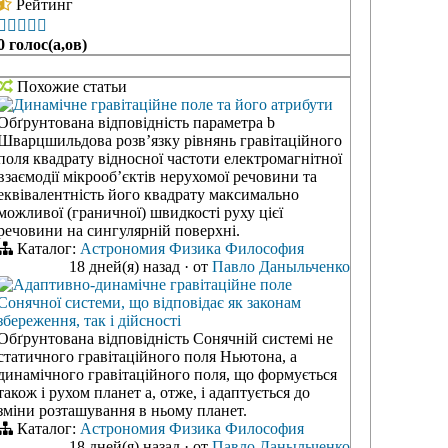
Рейтинг





0 голос(а,ов)
Похожие статьи
Динамічне гравітаційне поле та його атрибути
Обґрунтована відповідність параметра b
Шварцшильдова розв’язку рівнянь гравітаційного
поля квадрату відносної частоти електромагнітної
взаємодії мікрооб’єктів нерухомої речовини та
еквівалентність його квадрату максимально
можливої (граничної) швидкості руху цієї
речовини на сингулярній поверхні.
Каталог:
Астрономия
Физика
Философия
18 дней(я) назад
·
от
Павло Даныльченко
Адаптивно-динамічне гравітаційне поле
Сонячної системи, що відповідає як законам
збереження, так і дійсності
Обґрунтована відповідність Сонячній системі не
статичного гравітаційного поля Ньютона, а
динамічного гравітаційного поля, що формується
також і рухом планет а, отже, і адаптується до
зміни розташування в ньому планет.
Каталог:
Астрономия
Физика
Философия
18 дней(я) назад
·
от
Павло Даныльченко