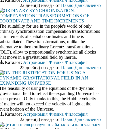
Каталог:
Астрономия
Физика
Философия
22 дней(я) назад
·
от
Павло Даныльченко
ORDINARY SYNCHRONIZATION-
COMPENSATION TRANSFORMATIONS OF
COORDINATE AND TIME INCREMENTS
The suitability for use in the people's world of only
ordinary synchronization-compensation transformations
of increments of spatial coordinates and time is
substantiated. These transformations, unlike the
alternative to them ordinary Lorentz transformations
(OLT), allow to proportionally synchronize all clocks
that move in a gravitational field by inertia.
Каталог:
Астрономия
Физика
Философия
22 дней(я) назад
·
от
Павло Даныльченко
ON THE JUSTIFICATION FOR USING A
DYNAMIC GRAVITATIONAL FIELD IN AN
EXPANDING UNIVERSE
The feasibility of using the equations of the dynamic
gravitational field to reflect the expanding Universe has
been proven. Only thanks to this, the Hubble velocity
of matter will not exceed the velocity of light at the
event horizon of the Universe.
Каталог:
Астрономия
Физика
Философия
22 дней(я) назад
·
от
Павло Даныльченко
Дитина після розлучення батьків та капсула часу