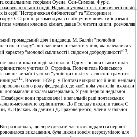
та соціальними теоріями Оуена, Сен-Симона, Фур'є.
раховував останні події. Надавав учням статті, присвячені новій
ах із серії "Историческая библиотека" та "Историки и
ору О. Стронін рекомендував своїм учням вивчати іноземні
і поза межами класних кімнат, давав їм читати книги, розмовляв
ський громадський діяч і видавець М. Баллін "полюбив
го його твору": він навчився пізнавати учнів, які навчалися у
13
й характер "молодої сміливості і свідомої добродушності"
.
ії почали виникати недільні школи. Одну з перших таких шкіл
д керівництвом учителя О. Строніна. Попечитель Київського
начав незвичайні успіхи "учнів цих шкіл у засвоєнні грамоти:
14
чилищах"
. Восени 1859 р. у Полтаві відкрилися й інші недільні
творювали свого роду федерацію, до якої, крім учителів, входили
які допомагали школам матеріально. У раді першої недільної
. Незабаром вони працювали і в загальній раді полтавських
вчально-методичне керівництво. До її складу входили також Є.
й, В. Щелкан. За даними Д. Граховецького, члени загальної
Він розповідав, що через деякий час після відкриття першої
проводилося викладання, була інколи зовсім незрозумілою для