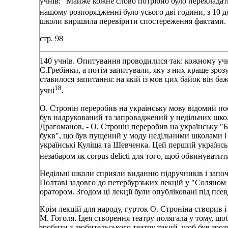
учнів: "Майже кожне слово потрібно було перекладати
нашому розпорядженні було усього дві години, з 10 д
школи вирішила перевірити спостереження фактами. У
стр. 98
140 учнів. Опитування проводилися так: кожному учне
Є.Гребінки, а потім запитували, яку з них краще зроз
ставилося запитання: на якій із мов цих байок він б
18
учні
.
О. Стронін переробив на українську мову відомий пос
був надрукований та запроваджений у недільних школа
Драгоманов, - О. Стронін переробив на українську "
букв", що був пущений у моду недільними школами і щ
українські Куліша та Шевченка. Цей перший українсь
незабаром як corpus delicti для того, щоб обвинуват
Недільні школи сприяли виданню підручників і започат
Полтаві задовго до петербурзьких лекцій у "Соляном 
оратором. Згодом ці лекції були опубліковані під псе
Крім лекцій для народу, гурток О. Строніна створив
М. Гоголя. Ідея створення театру полягала у тому, щоб
зробити з любительського театру такий, щоб був зро