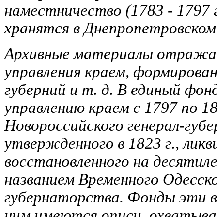
наместничество (1783 - 1797 
хранятся в Днепропетровском
Архивные материалы отражаю
управления краем, формирован
губерний и т. д. В единый фон
управлению краем с 1797 по 187
Новороссийского генерал-губ
утвержденного в 1823 г., ликв
восстановленного на десятилет
названием Временного Одесско
губернаторства. Фонды эти в
ним имеются описи, охватываю