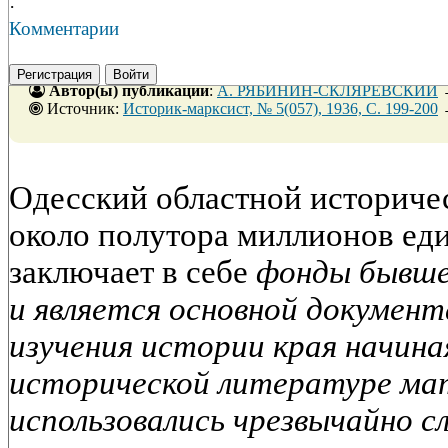
·
Комментарии
Регистрация
Войти
Автор(ы) публикации
:
А. РЯБИНИН-СКЛЯРЕВСКИЙ
Источник:
Историк-марксист, № 5(057), 1936, C. 199-200
Одесский областной историче
около полутора миллионов еди
заключает в себе
фонды бывше
и является основной документа
изучения истории края начиная 
исторической литературе ма
использовались чрезвычайно с