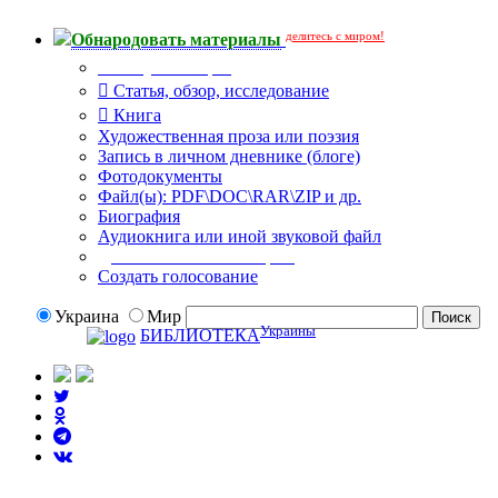
делитесь с миром!
Обнародовать материалы
Тип публикации
Статья, обзор, исследование
Книга
Художественная проза или поэзия
Запись в личном дневнике (блоге)
Фотодокументы
Файл(ы): PDF\DOC\RAR\ZIP и др.
Биография
Аудиокнига или иной звуковой файл
Дополнительные опции:
Создать голосование
Украина
Мир
Украины
БИБЛИОТЕКА