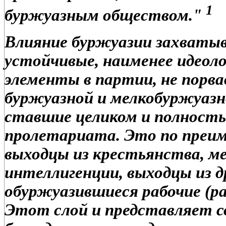
1
буржуазным обществом."
Влияние буржуазии захваты
устойчивые, наименее идеол
элементы в партии, не порва
буржуазной и мелкобуржуазно
ставшие целиком и полность
пролетариата. Это по преи
выходцы из крестьянства, м
интеллигенции, выходцы из д
обуржуазившиеся рабочие (р
Этот слой и представляет с