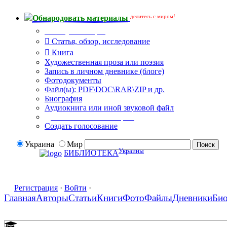
делитесь с миром!
Обнародовать материалы
Тип публикации
Статья, обзор, исследование
Книга
Художественная проза или поэзия
Запись в личном дневнике (блоге)
Фотодокументы
Файл(ы): PDF\DOC\RAR\ZIP и др.
Биография
Аудиокнига или иной звуковой файл
Дополнительные опции:
Создать голосование
Украина
Мир
Украины
БИБЛИОТЕКА
Регистрация
·
Войти
·
Главная
Авторы
Статьи
Книги
Фото
Файлы
Дневники
Би