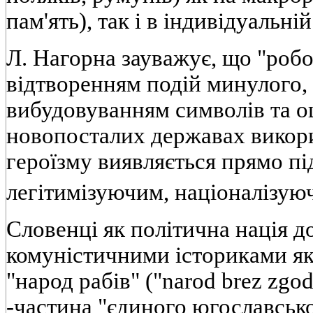
пам'ять), так і в індивідуальній
Л. Нагорна зауважує, що "робо
відтворенням подій минулого,
вибудовуванням символів та о
новопосталих державах викори
героїзму виявляється прямо п
легітимізуючим, націоналізую
Словенці як політична нація д
комуністичними істориками як "
"народ рабів" ("narod brez zgod
-частина "єдиного югославсько