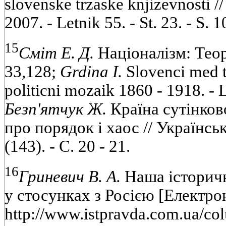
slovenske trzaske knjizevnosti /
2007. - Letnik 55. - St. 23. - S. 1
15
Сміт Е. Д.
Націоналізм: Теорія
33,128;
Grdina I.
Slovenci med tr
politicni mozaik 1860 - 1918. - L
Безп'ятчук Ж.
Країна сутінков
про порядок і хаос // Українсь
(143). - С. 20 - 21.
16
Гриневич В. А.
Наша історичн
у стосунках з Росією [Електро
http://www.istpravda.com.ua/co