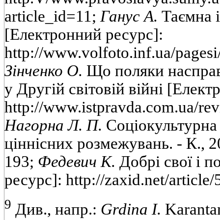
article_id=11;
Ганус А.
Таємна і
[Електронний ресурс]:
http://www.volfoto.inf.ua/pagesi
Зінченко О.
Що поляки насправ
у Другій світовій війні [Елект
http://www.istpravda.com.ua/re
Нагорна Л. П.
Соціокультурна 
ціннісних розмежувань. - К., 20
193;
Федевич К.
Добрі свої і п
ресурс]: http://zaxid.net/article
9
Див., напр.:
Grdina I.
Karantan