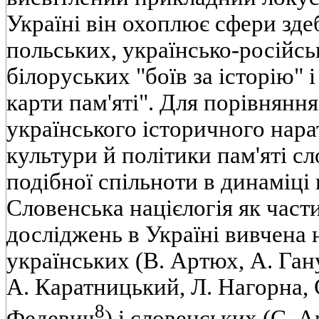
Україні він охоплює сфери зде
польських, українсько-російсь
білоруських "боїв за історію" 
карти пам'яті". Для порівнянн
українського історичного нара
культури й політики пам'яті с
подібної спільноти в динаміці
Словенська націєлогія як част
досліджень в Україні вивчена 
українських (В. Артюх, А. Гану
А. Каратницький, Л. Нагорна, 
8
Федевич
) і словенських (С. 