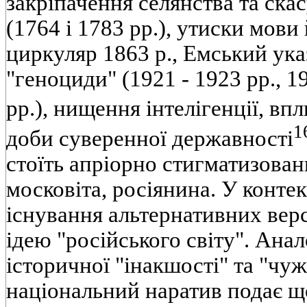
закріпачення селянства та ск
(1764 і 1783 рр.), утиски мови
циркуляр 1863 р., Емський ука
"геноциди" (1921 - 1923 рр., 1
рр.), нищення інтелігенції, вп
1
доби суверенної державності
стоїть апріорно стигматизовани
московіта, росіянина. У контек
існування альтернативних верс
ідею "російського світу". Ана
історичної "інакшості" та "чу
національний наратив подає що