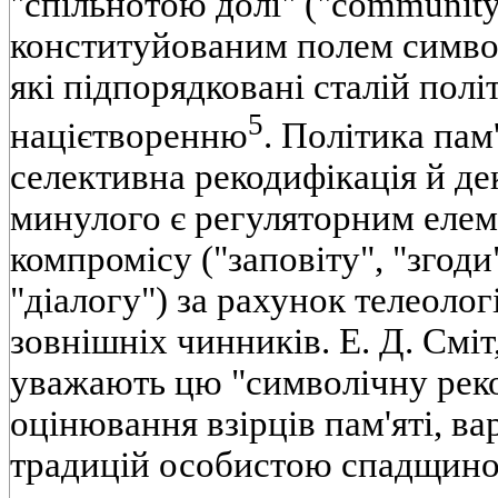
"спільнотою долі" ("community 
конституйованим полем символ
які підпорядковані сталій політ
5
націєтворенню
. Політика пам'
селективна рекодифікація й де
минулого є регуляторним еле
компромісу ("заповіту", "згоди
"діалогу") за рахунок телеоло
зовнішніх чинників. Е. Д. Сміт,
уважають цю "символічну рек
оцінювання взірців пам'яті, вар
традицій особистою спадщиною