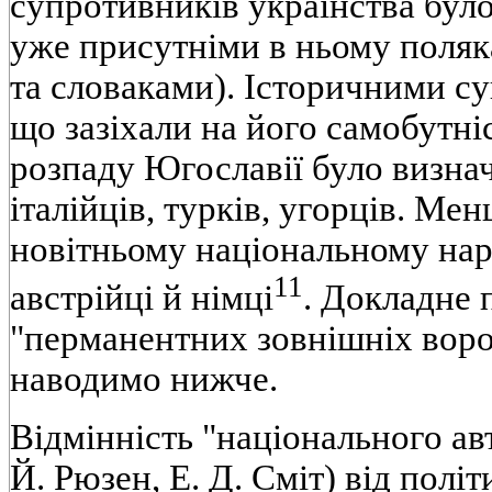
супротивників українства було
уже присутніми в ньому поля
та словаками). Історичними с
що зазіхали на його самобутніс
розпаду Югославії було визнач
італійців, турків, угорців. М
новітньому національному нар
11
австрійці й німці
. Докладне 
"перманентних зовнішніх ворог
наводимо нижче.
Відмінність "національного ав
Й. Рюзен, Е. Д. Сміт) від політ