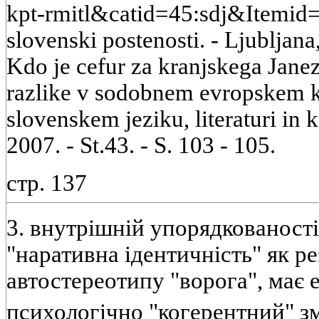
kpt-rmitl&catid=45:sdj&Itemid
slovenski postenosti. - Ljubljana,
Kdo je cefur za kranjskega Janeza
razlike v sodobnem evropskem ko
slovenskem jeziku, literaturi in 
2007. - St.43. - S. 103 - 105.
стр. 137
3. внутрішній упорядкованості 
"наративна ідентичність" як ре
автостереотипу "ворога", має 
психологічно "когерентний" зм