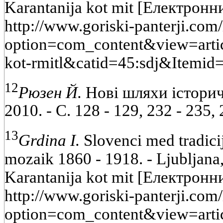
Karantanija kot mit [Електронн
http://www.goriski-panterji.com
option=com_content&view=artic
kot-rmitl&catid=45:sdj&Itemid
12
Рюзен Й.
Нові шляхи історичн
2010. - С. 128 - 129, 232 - 235, 
13
Grdina I.
Slovenci med tradicij
mozaik 1860 - 1918. - Ljubljana,
Karantanija kot mit [Електронн
http://www.goriski-panterji.com
option=com_content&view=artic