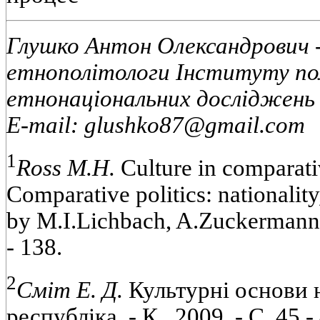
Глушко Антон Олександрович -
етнополітологи Інституту по
етнонаціональних досліджень 
E-mail: glushko87@gmail.com
1
Ross M.H.
Culture in comparativ
Comparative politics: nationality,
by M.I.Lichbach, A.Zuckermann.
- 138.
2
Сміт Е. Д.
Культурні основи на
республіка. - К., 2009. - С. 45 -