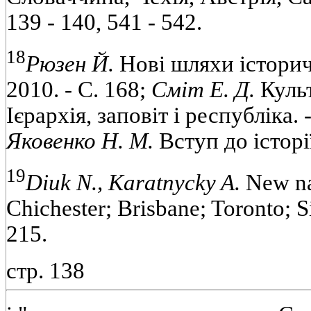
139 - 140, 541 - 542.
18
Рюзен Й.
Нові шляхи історичн
2010. - С. 168;
Сміт Е. Д.
Культ
Ієрархія, заповіт і республіка. -
Яковенко Н. М.
Вступ до історії.
19
Diuk N., Karatnycky A.
New nat
Chichester; Brisbane; Toronto; S
215.
стр. 138