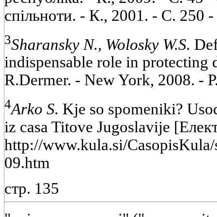
спільноти. - К., 2001. - С. 250 -
3
Sharansky N., Wolosky W.S.
Defe
indispensable role in protecting
R.Dermer. - New York, 2008. - P.
4
Arko S.
Kje so spomeniki? Usod
iz casa Titove Jugoslavije [Еле
http://www.kula.si/CasopisKula/
09.htm
стр. 135