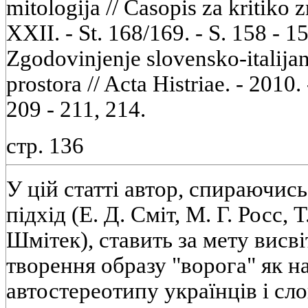
mitologija // Casopis za kritiko z
XXII. - St. 168/169. - S. 158 - 1
Zgodovinjenje slovensko-italija
prostora // Acta Histriae. - 2010. -
209 - 211, 214.
стр. 136
У цій статті автор, спираючис
підхід (Е. Д. Сміт, М. Г. Росс, 
Шмітек), ставить за мету висв
творення образу "ворога" як н
автостереотипу українців і сло