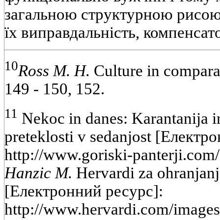
загальною структурною рисою 
їх виправдальність, компенсат
10
Ross М. Н.
Culture in comparati
149 - 150, 152.
11
Nekoc in danes: Karantanija i
preteklosti v sedanjost [Електр
http://www.goriski-panterji.com/
Hanzic M.
Hervardi za ohranjanj
[Електронний ресурс]:
http://www.hervardi.com/images