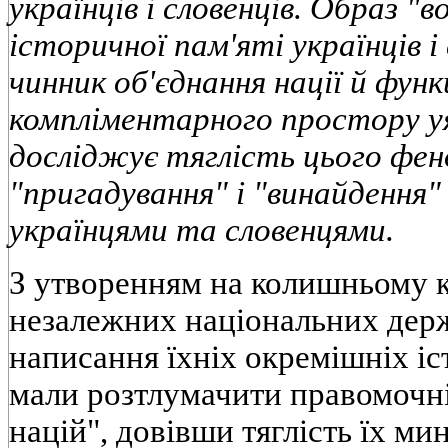
українців і словенців. Образ "
історичної пам'яті українців і
чинник об'єднання нації й фун
компліментарного простору у
досліджує тяглість цього фен
"пригадування" і "винайдення"
українцями та словенцями.
З утворенням на колишньому 
незалежних національних дер
написання їхніх окремішніх іст
мали розтлумачити правомочні
націй", довівши тяглість їх ми