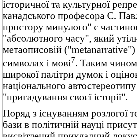
історичної та культурної репре
канадського професора С. Пав
простору минулого" є частин
"абсолютного часу", який утіл
метаописовій ("metanarrative")
7
символах і мові
. Таким чином
широкої палітри думок і оціно
національного автостереотипу
"пригадування своєї історії".
Поряд з існуванням розлогої т
бази в політичній науці прису
висвітлений прикладний локус