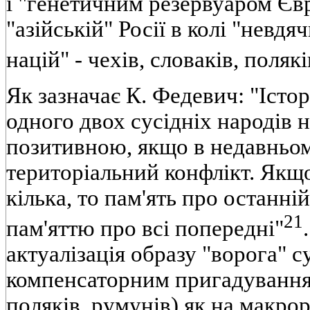
і "генетичним резервуаром Єв
"азійській" Росії в колі "невдя
націй" - чехів, словаків, полякі
Як зазначає К. Федевич: "Істо
одного двох сусідніх народів 
позитивною, якщо в недавньо
територіальний конфлікт. Якщо
кілька, то пам'ять про останні
21
пам'яттю про всі попередні"
актуалізація образу "ворога" 
компенсаторним пригадуванням
поляків, румунів) як на макрор