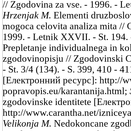
// Zgodovina za vse. - 1996. - Leto
Hrzenjak M.
Elementi druzboslovn
mogoca celovita analiza mita // C
1999. - Letnik XXVII. - St. 194. 
Prepletanje individualnega in k
zgodovinopisju // Zgodovinski Ca
- St. 3/4 (134). - S. 399, 410 - 4
[Електронний ресурс]: http://w
popravopis.eu/karantanija.html;
zgodovinske identitete [Електр
http://www.carantha.net/iznicey
Velikonja M.
Nedokoncane zgodbe