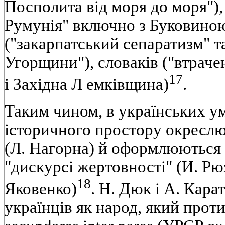
Посполита від моря до моря"),
Румунія" включно з Буковиною 
("закарпатський сепаратизм" та
Угорщини"), словаків ("втрач
17
і Західна Л емківщина)
.
Таким чином, в українських у
історичного простору окресл
(Л. Нагорна) й оформлюються
"дискурсі жертовності" (И. Рюз
18
Яковенко)
. Н. Дюк і А. Кар
українців як народ, який проти