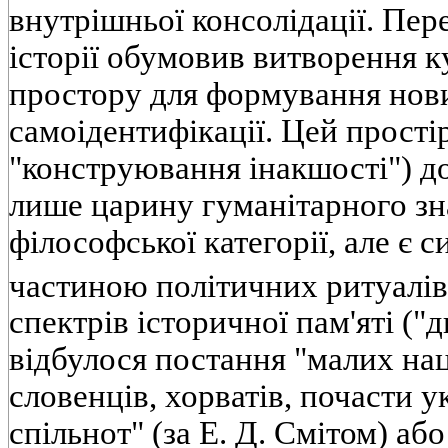
внутрішньої консолідації. Пер
історії обумовив витворення 
простору для формування нови
самоідентифікації. Цей простір
"конструювання інакшості") д
лише царину гуманітарного зн
філософської категорії, але 
частиною політичних ритуалів
спектрів історичної пам'яті ("
відбулося постання "малих наці
словенців, хорватів, почасти у
спільнот" (за Е. Д. Смітом) або