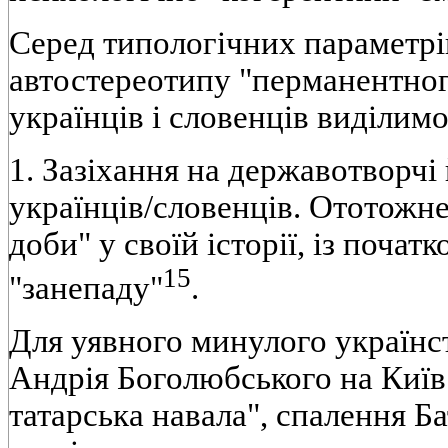
Серед типологічних параметрі
автостереотипу "перманентног
українців і словенців виділимо
1. Зазіхання на державотворчі
українців/словенців. Ототожне
доби" у своїй історії, із початк
15
"занепаду"
.
Для уявного минулого українст
Андрія Боголюбського на Київ 
татарська навала", спалення Ба