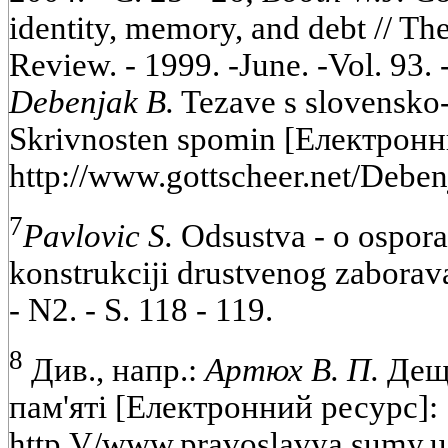
identity, memory, and debt // Th
Review. - 1999. -June. -Vol. 93. 
Debenjak B.
Tezave s slovensko
Skrivnosten spomin [Електронн
http://www.gottscheer.net/Deb
7
Pavlovic S.
Odsustva - о osporav
konstrukciji drustvenog zaborava 
- N2. - S. 118 - 119.
8
Див., напр.:
Артюх В. П.
Дещо
пам'яті [Електронний ресурс]:
http.V/www.pravoslavya.sumy.ua