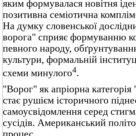
яким формувалася новітня іде
позитивна семіотична компліме
На думку словенської дослідни
ворога" сприяє формуванню ко
певного народу, обґрунтуванню
культури, формальній інституц
4
схеми минулого
.
"Ворог" як апріорна категорія 
стає рушієм історичного піднес
самоусвідомлення серед стигм
сусідів. Американський політо
процес