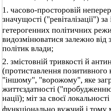
1. часово-просторовій неперер
значущості ("ревіталізації") з
гетерогенних політичних реж
видозмінюватися залежно від 
політик влади;
2. змістовній тривкості й анти
(протиставлення позитивного 
"іншому", "ворожому", яке заг
життєздатності ("пробудженню
нації); міт за своєї локальност
функціонально вужчий і тому