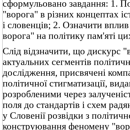
сформульовано завдання: 1. П
"ворога" в різних концептах іс
і словенців; 2. Означити впли
ворога" на політику пам'яті ци
Слід відзначити, що дискурс "в
актуальних сегментів політичн
дослідження, присвячені комп
політичної стигматизації, вид
розробленими через залученіст
поля до стандартів і схем радя
у Словенії розвідки з політично
конструювання феномену "вор