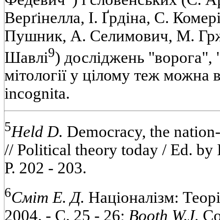
Верґінелла, І. Ґрдіна, С. Комер
Пушник, А. Селимович, М. Грж
9
Шавлі
) досліджень "ворога", 
мітології у цілому теж можна 
incognita.
5
Held D.
Democracy, the nation-s
// Political theory today / Ed. by
P. 202 - 203.
6
Сміт Е. Д.
Націоналізм: Теорія,
2004. - С. 25 - 26;
Booth W.J.
Co