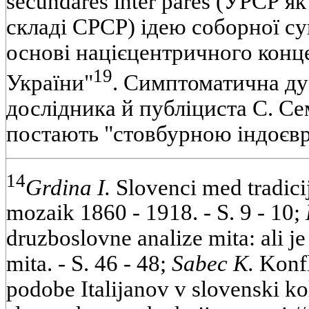
secundares inter pares (УРСР як
складі СРСР) ідею соборної с
основі націєцентричного концеп
19
України"
. Симптоматична ду
дослідника й публіциста С. Се
постають "стовбурною індоєв
14
Grdina I.
Slovenci med tradicij
mozaik 1860 - 1918. - S. 9 - 10;
druzboslovne analize mita: ali j
mita. - S. 46 - 48;
Sabec K.
Konfl
podobe Italijanov v slovenski ko