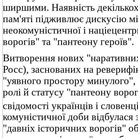
ширшими. Наявність декількох
пам'яті підживлює дискусію 
неокомуністичної і націецентр
ворогів" та "пантеону героїв".
Витворення нових "наративних
Росс), заснованих на ревериф
"уявного простору минулого",
ролі й статусу "пантеону ворог
свідомості українців і словенц
комуністичної доби відбулася 
"давніх історичних ворогів" о