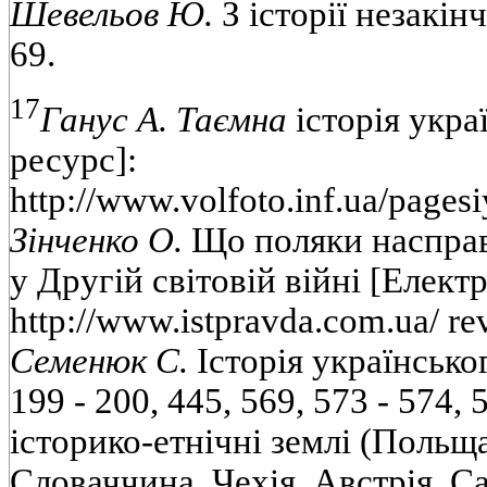
Шевельов Ю.
З історії незакінч
69.
17
Ганус А. Таємна
історія укра
ресурс]:
http://www.volfoto.inf.ua/pagesi
Зінченко О.
Що поляки насправ
у Другій світовій війні [Елект
http://www.istpravda.com.ua/ r
Семенюк С.
Історія українського
199 - 200, 445, 569, 573 - 574, 
історико-етнічні землі (Польщ
Словаччина, Чехія, Австрія, Сакс