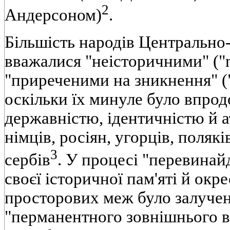
2
Андерсоном)
.
Більшість народів Центрально
вважалися "неісторичними" ("no
"приреченими на зникнення" ("f
оскільки їх минуле було впродо
державністю, ідентичністю й а
німців, росіян, угорців, поляків
3
сербів
. У процесі "перевинайд
своєї історичної пам'яті й окре
просторових меж було залучен
"перманентного зовнішнього во