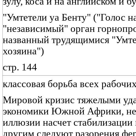
зулу, коса и на английском и б
"Умтетели уа Бенту" ("Голос н
"независимый" орган горноп
названный трудящимися "Умтет
хозяина")
стр. 144
классовая борьба всех рабоч
Мировой кризис тяжелыми уда
экономики Южной Африки, не 
иллюзии насчет стабилизации 
другим следуют разорения фер