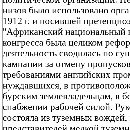
низов было использовано орга
1912 г. и носившей претенцио
"Африканский национальный 
конгресса была целиком рефор
деятельность сводилась по су
кампании за отмену пропусков,
требованиями английских пр
нуждавшихся, в противополо
бурским землевладельцам, в 
снабжении рабочей силой. Рук
состояла из туземных вождей,
представителей мелкой тузем