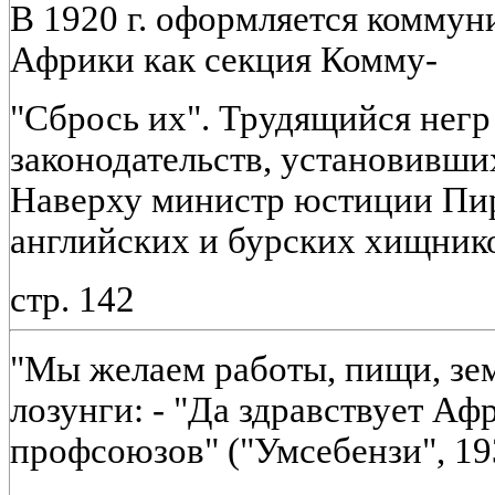
В 1920 г. оформляется комму
Африки как секция Комму-
"Сбрось их". Трудящийся негр
законодательств, установивших
Наверху министр юстиции Пир
английских и бурских хищников
стр. 142
"Мы желаем работы, пищи, зе
лозунги: - "Да здравствует А
профсоюзов" ("Умсебензи", 193