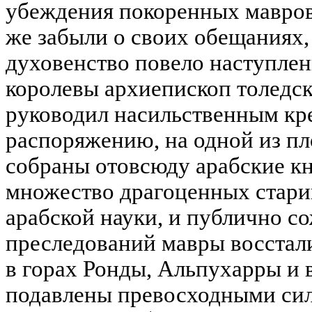
убеждения покоренных мавров
же забыли о своих обещаниях,
духовенство повело наступлен
королевы архиепископ толедс
руководил насильственным кр
распоряжению, на одной из п
собраны отовсюду арабские кн
множество драгоценных стар
арабской науки, и публично со
преследований мавры восстали
в горах Ронды, Альпухарры и 
подавлены превосходными сил