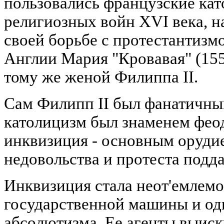
пользовались французские кат
религиозных войн XVI века, н
своей борьбе с протестантизм
Англии Мария "Кровавая" (155
тому же женой Филиппа II.
Сам Филипп II был фанатичным
католицизм был знаменем феод
инквизиция - основным орудие
недовольства и протеста подд
Инквизиция стала неот'емлем
государственной машины и од
абсолютизма. Ее агенты выиск