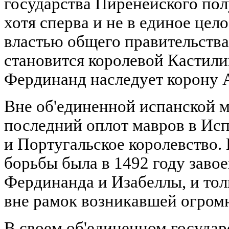
государства Пиренейского пол
хотя сперва и не в единое цело
властью общего правительства
становится королевой Кастилии
Фердинанд наследует корону 
Вне об'единенной испанской м
последний оплот мавров в Исп
и Португальское королевство.
борьбы была в 1492 году заво
Фердинанда и Изабеллы, и тол
вне рамок возникавшей огром
В своем об'единенном государ