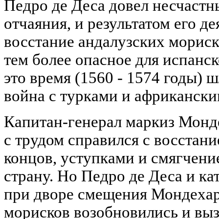
Педро де Деса довел несчастн
отчаяния, и результатом его д
восстание андалузских мориско
тем более опасное для испанск
это время (1560 - 1574 годы) 
война с турками и африканск
Капитан-генерал маркиз Монд
с трудом справился с восстани
концов, уступками и смягчен
страну. Но Педро де Деса и к
при дворе смещения Мондехар
морисков возобновились и вы