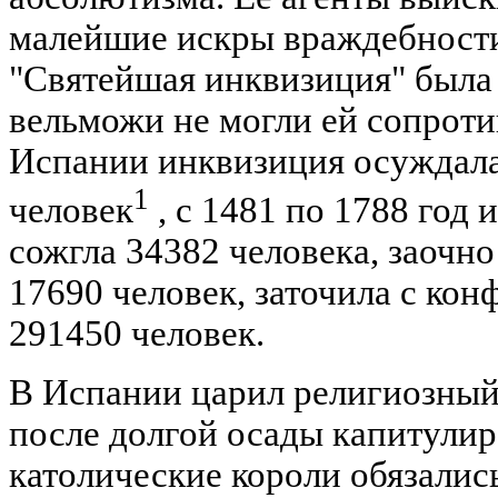
малейшие искры враждебности 
"Святейшая инквизиция" была 
вельможи не могли ей сопроти
Испании инквизиция осуждала
1
человек
, с 1481 по 1788 год
сожгла 34382 человека, заочн
17690 человек, заточила с ко
291450 человек.
В Испании царил религиозный 
после долгой осады капитулир
католические короли обязалис