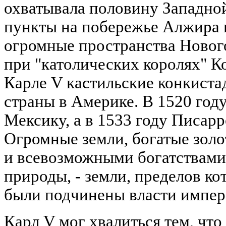
охватывала половину Западно
пункты на побережье Алжира и
огромные пространства Нового
при "католических королях" Ко
Карле V кастильские конкист
страны в Америке. В 1520 году
Мексику, а в 1533 году Писар
Огромные земли, богатые золо
и всевозможными богатствами
природы, - земли, пределов ко
были подчинены власти импер
Карл V мог хвалиться тем, что