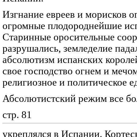
Изгнание евреев и морисков 
огромные плодороднейшие исп
Старинные оросительные соо
разрушались, земледелие падал
абсолютизм испанских королей
свое господство огнем и мечом
религиозное и политическое е
Абсолютистский режим все бо
стр. 81
укреплялся в Испании. Кортес