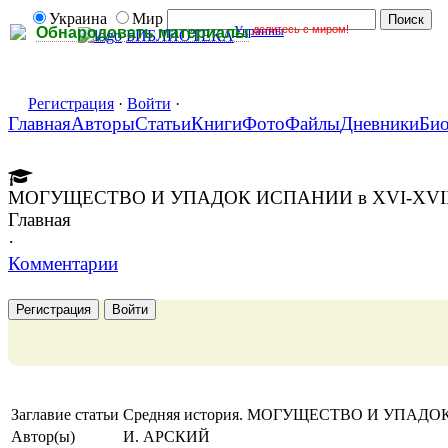
Украина
Мир
Украины
делитесь с миром!
Обнародовать материалы
БИБЛИОТЕКА
Регистрация
·
Войти
·
Главная
Авторы
Статьи
Книги
Фото
Файлы
Дневники
Би
МОГУЩЕСТВО И УПАДОК ИСПАНИИ в XVI-XVII 
Главная
·
Комментарии
Регистрация
Войти
Заглавие статьи
Средняя история. МОГУЩЕСТВО И УПАДОК
Автор(ы)
И. АРСКИЙ