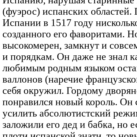
(фуэрос) испанских областей.
Испании в 1517 году нискольк
созданного его фаворитами. Н
высокомерен, замкнут и совс
и порядкам. Он даже не знал ка
любимым родным языком остав
валлонов (наречие французско
себя окружил. Гордому дворян
понравился новый король. Он 
усилить абсолютистский режи
заложили его дед и бабка, но е
плоти испанской знати, то но