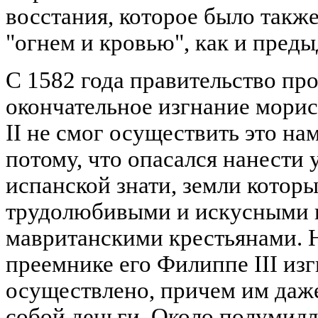
восстания, которое было такж
"огнем и кровью", как и пред
С 1582 года правительство пр
окончательное изгнание морис
II не смог осуществить это на
потому, что опасался нанести
испанской знати, земли котор
трудолюбивыми и искусными в
мавританскими крестьянами. Н
преемнике его Филиппе III из
осуществлено, причем им даже
собой деньги. Около полумил