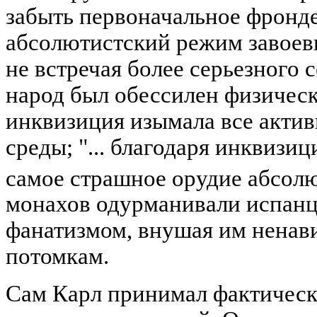
забыть первоначальное фронд
абсолютистский режим завоев
не встречая более серьезного
народ был обессилен физическ
инквизиция изымала все актив
среды; "... благодаря инквизи
самое страшное орудие абсол
монахов одурманивали испан
фанатизмом, внушая им ненави
потомкам.
Сам Карл принимал фактическ