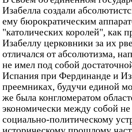
Изабелла создали абсолютист
ему бюрократическим аппара
"католических королей", как 
Изабеллу церковники за их рве
отличался от абсолютизма, на
не имел под собой достаточно
Испания при Фердинанде и Из
преемниках, будучи единой мо
же была конгломератом област
экономически между собой не 
социально-политическому устр
историческому прошлому часто