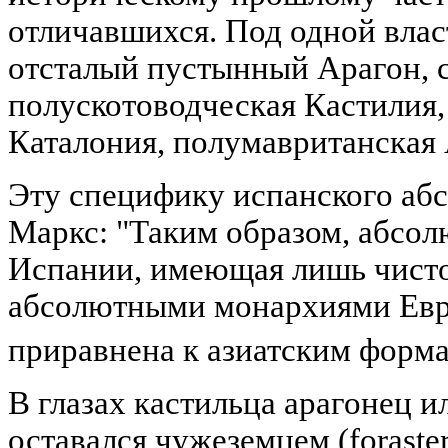
отличавшихся. Под одной влас
отсталый пустынный Арагон, 
полускотоводческая Кастилия,
Каталония, полумавританская 
Эту специфику испанского аб
Маркс: "Таким образом, абсол
Испании, имеющая лишь чисто
абсолютными монархиями Евр
приравнена к азиатским форм
В глазах кастильца арагонец и
оставался чужеземцем (foraste