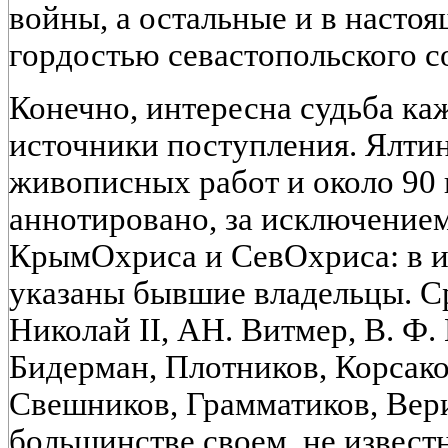
войны, а остальные и в насто
гордостью севастопольского с
Конечно, интересна судьба ка
источники поступления. Ялтин
живописных работ и около 90 
аннотировано, за исключение
КрымОхриса и СевОхриса: в и
указаны бывшие владельцы. С
Николай II, АН. Витмер, В. Ф. 
Бидерман, Плотников, Корсако
Свешников, Грамматиков, Вериг
большинстве своем, не извест