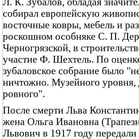
Л. К. Зубалов, обладая значит
собирал европейскую живопись
восточные ковры, мебель и раз
роскошном особняке С. П. Дер
Черногрязской, в строительст
участие Ф. Шехтель. По оценк
зубаловское собрание было "н
ничтожно. Музейного уровня, 
ровного".
После смерти Льва Константи
жена Ольга Ивановна (Трапезн
Львович в 1917 году передали