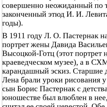
совершенно неожиданный по т
законченный этюд И. И. Левит
годы).
В 1911 году Л. О. Пастернак 
портрет жены Давида Василье
Высоцкой-Готц (этот портрет 
краеведческом музее), а в СХ
карандашный эскиз. Старшие 
Лена брали уроки рисования у
сын Борис Пастернак с детств
юношестве был влюблен в нее,
считал ее своей невестой. Обе