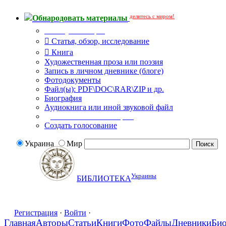
делитесь с миром!
Обнародовать материалы
Тип публикации
Статья, обзор, исследование
Книга
Художественная проза или поэзия
Запись в личном дневнике (блоге)
Фотодокументы
Файл(ы): PDF\DOC\RAR\ZIP и др.
Биография
Аудиокнига или иной звуковой файл
Дополнительные опции:
Создать голосование
Украина
Мир
Украины
БИБЛИОТЕКА
Регистрация
·
Войти
·
Главная
Авторы
Статьи
Книги
Фото
Файлы
Дневники
Би