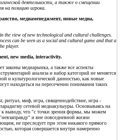
логической деятельности, а также о смещении
я на позицию игрока.
ранство, медиаменеджмент, новые медиа,
the view of new technological and cultural challenges.
rocess can be seen as a social and cultural game and that a
he player.
t, new media, interactivity.
 законы медиарынка, а также все аспекты
струментарий анализа и набор категорий не меняется
ной и культурологической данностью, как новые
огут находиться на пересечении понимания таких
, ритуал, миф, игра, священнодействие, игра -
парадигму сетевой медиакулыуры. Основываясь на
к выводу, что "с точки зрения формы, мы можем
к "невзаправду" и вне повседневной жизни
ающим, не преследует при этом никакого прямого
ностью, которая совершается внутри намеренно