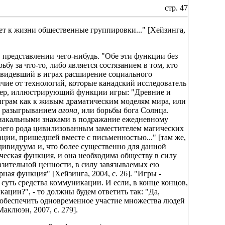
стр. 47
т к жизни общественные группировки..." [Хейзинга,
 представлении чего-нибудь. "Обе эти функции без
бу за что-то, либо является состязанием в том, кто
, видевший в играх расширение социального
личие от технологий, которые канадский исследователь
мер, иллюстрирующий функции игры: "Древние и
играм как к живым драматическим моделям мира, или
м разыгрыванием
агона,
или борьбы бога Солнца.
диакальными знаками в подражание ежедневному
воего рода цивилизованным заместителем магических
ации, пришедшей вместе с письменностью..." [там же,
ндивидуума и, что более существенно для данной
ческая функция, и она необходима обществу в силу
разительной ценности, в силу завязываемых ею
ная функция" [Хейзинга, 2004, с. 26]. "Игры -
 суть средства коммуникации. И если, в конце концов,
ции?", - то должны будем ответить так: "Да,
ы обеспечить одновременное участие множества людей
аклюэн, 2007, с. 279].