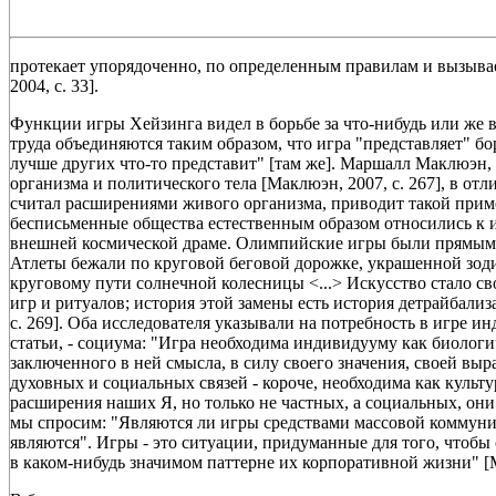
протекает упорядоченно, по определенным правилам и вызывае
2004, с. 33].
Функции игры Хейзинга видел в борьбе за что-нибудь или же в
труда объединяются таким образом, что игра "представляет" борь
лучше других что-то представит" [там же]. Маршалл Маклюэн
организма и политического тела [Маклюэн, 2007, с. 267], в от
считал расширениями живого организма, приводит такой при
бесписьменные общества естественным образом относились к 
внешней космической драме. Олимпийские игры были прямы
Атлеты бежали по круговой беговой дорожке, украшенной зо
круговому пути солнечной колесницы <...> Искусство стало с
игр и ритуалов; история этой замены есть история детрайбализ
с. 269]. Оба исследователя указывали на потребность в игре и
статьи, - социума: "Игра необходима индивидууму как биологи
заключенного в ней смысла, в силу своего значения, своей вы
духовных и социальных связей - короче, необходима как культур
расширения наших Я, но только не частных, а социальных, они
мы спросим: "Являются ли игры средствами массовой коммуника
являются". Игры - это ситуации, придуманные для того, чтоб
в каком-нибудь значимом паттерне их корпоративной жизни" [М