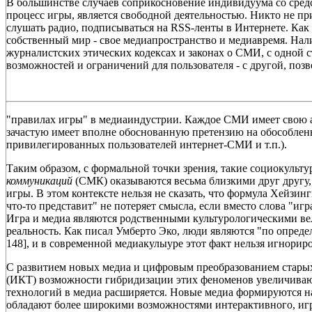
В большинстве случаев соприкосновение индивидуума со сре
процесс игры, является свободной деятельностью. Никто не пр
слушать радио, подписываться на RSS-ленты в Интернете. Как 
собственный мир - свое медиапространство и медиавремя. Нал
журналистских этических кодексах и законах о СМИ, с одной 
возможностей и ограничений для пользователя - с другой, поз
"правилах игры" в медиаиндустрии. Каждое СМИ имеет свою а
зачастую имеет вполне обоснованную претензию на обособленн
привилегированных пользователей интернет-СМИ и т.п.).
Таким образом, с формальной точки зрения, такие социокульту
коммуникаций
(СМК) оказываются весьма близкими друг другу,
игры. В этом контексте нельзя не сказать, что формула Хейзинг
что-то представит" не потеряет смысла, если вместо слова "иг
Игра и медиа являются родственными культурологическими в
реальность. Как писал Умберто Эко, люди являются "по опреде
148], и в современной медиакулыуре этот факт нельзя игнориро
С развитием новых медиа и цифровым преобразованием стар
(ИКТ) возможности гибридизации этих феноменов увеличивают
технологий в медиа расширяется. Новые медиа формируются н
обладают более широкими возможностями интерактивного, игро