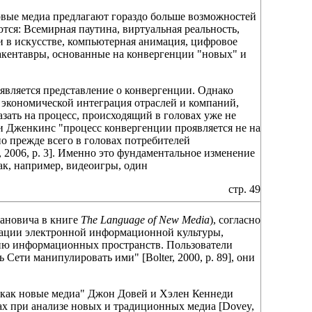
овые медиа предлагают гораздо больше возможностей
тся: Всемирная паутина, виртуальная реальность,
 в искусстве, компьютерная анимация, цифровое
акентавры, основанные на конвергенции "новых" и
является представление о конвергенции. Однако
экономической интеграция отраслей и компаний,
указать на процесс, происходящий в головах уже не
и Дженкинс "процесс конвергенции проявляется не на
о прежде всего в головах потребителей
, 2006, p. 3]. Именно это фундаментальное изменение
ак, например, видеоигры, один
стр. 49
Мановича в книге
The Language of New Media
), согласно
кации электронной информационной культуры,
нию информационных пространств. Пользователи
Сети манипулировать ими" [Bolter, 2000, p. 89], они
 как новые медиа" Джон Довей и Хэлен Кеннеди
ах при анализе новых и традиционных медиа [Dovey,