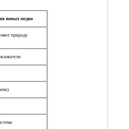
ия новых медиа
еляют природу
льзователи
ник)
истема