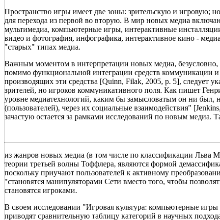
Пространство игры имеет две зоны: зрительскую и игровую; н
для перехода из первой во вторую. В мир новых медиа включаю
мультимедиа, компьютерные игры, интерактивные инсталляции
видео и фотография, инфографика, интерактивное кино - меди
"старых" типах медиа.
Важным моментом в интерпретации новых медиа, безусловно, 
помимо функциональной интеграции средств коммуникации и 
производящих эти средства [Quinn, Filak, 2005, p. 5], следует 
зрителей, но игроков коммуникативного поля. Как пишет Генр
уровне медиатехнологий, каким бы замысловатым он ни был, н
(пользователей), через их социальные взаимодействия" [Jenkins
зачастую остается за рамками исследований по новым медиа. Т
из жанров новых медиа (в том числе по классификации Льва 
теории третьей волны Тоффлера, являются формой демассифи
поскольку приучают пользователей к активному преобразова
"становятся манипуляторами Сети вместо того, чтобы позволять 
становятся игроками.
В своем исследовании "Игровая культура: компьютерные игры
приводят сравнительную таблицу категорий в научных подход