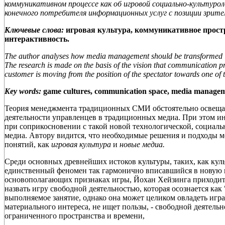
коммуникативном процессе как об игровой социально-культуро
конечного потребителя информационных услуг с позиции зрител
Ключевые слова:
игровая культура, коммуникативное прост
интерактивность.
The author analyses how media management should be transformed in 
The research is made on the basis of the vision that communication p
customer is moving from the position of the spectator towards one of t
Key words:
game cultures, communication space, media managemen
Теория менеджмента традиционных СМИ обстоятельно освещает
деятельности управленцев в традиционных медиа. При этом ин
при соприкосновении с такой новой технологической, социаль
медиа. Автору видится, что необходимые решения и подходы м
понятий, как
игровая культура
и
новые медиа.
Среди основных древнейших истоков культуры, таких, как культ
единственный феномен так гармонично вписавшийся в новую 
основополагающих признаках игры, Йохан Хейзинга приходит 
назвать игру свободной деятельностью, которая осознается ка
выполняемое занятие, однако она может целиком овладеть игр
материального интереса, не ищет пользы, - свободной деятель
ограниченного пространства и времени,