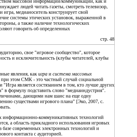
дством массовой информации/коммуникации, как и
инуждает людей читать газеты, смотреть телевизор,
и игра, медианоситель конструирует свой
ичие системы этических установок, выраженной в
стороны, а также наличие технологических
воляют говорить об определенных
стр. 48
удиторию, свое "игровое сообщество", которое
ость и исключительность (клубы читателей, клубы
рные явления, как
игра
и
система массовых
 при этом СМК - это частный случай социальной
и "Игра является состязанием в том, кто лучше других
ра" в формулу подставить слово "медиаиндустрия".
еличинами, дающими нам шанс на еще одну
лению существами игрового плана" [Эко, 2007, с.
вать.
ых информационно-коммуникативных технологий
ся, а область прикладного использования игровых
а базе современных электронных технологий и
вого контакта с аудиторией.