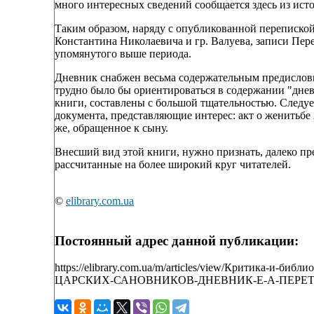
много интересных сведений сообщается здесь из ист
Таким образом, наряду с опубликованной перепиской 
Константина Николаевича и гр. Валуева, записи Пе
упомянутого выше периода.
Дневник снабжен весьма содержательным предислови
трудно было бы ориентироваться в содержании "днев
книги, составлены с большой тщательностью. Следуе
документа, представляющие интерес: акт о женитьбе 
же, обращенное к сыну.
Внесший вид этой книги, нужно признать, далеко пр
рассчитанные на более широкий круг читателей.
©
elibrary.com.ua
Постоянный адрес данной публикации:
https://elibrary.com.ua/m/articles/view/Критик
ЦАРСКИХ-САНОВНИКОВ-ДНЕВНИК-Е-А-ПЕРЕТЦ