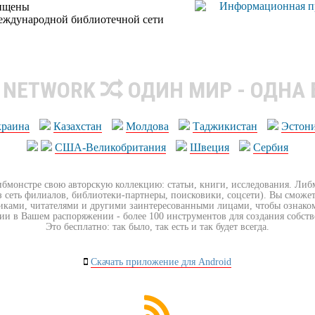
щищены
еждународной библиотечной сети
R NETWORK
ОДИН МИР - ОДНА
краина
Казахстан
Молдова
Таджикистан
Эстон
США-Великобритания
Швеция
Сербия
ибмонстре свою авторскую коллекцию: статьи, книги, исследования. Ли
з сеть филиалов, библиотеки-партнеры, поисковики, соцсети). Вы сможет
иками, читателями и другими заинтересованными лицами, чтобы ознако
ии в Вашем распоряжении - более 100 инструментов для создания собст
Это бесплатно: так было, так есть и так будет всегда.
Скачать приложение для Android