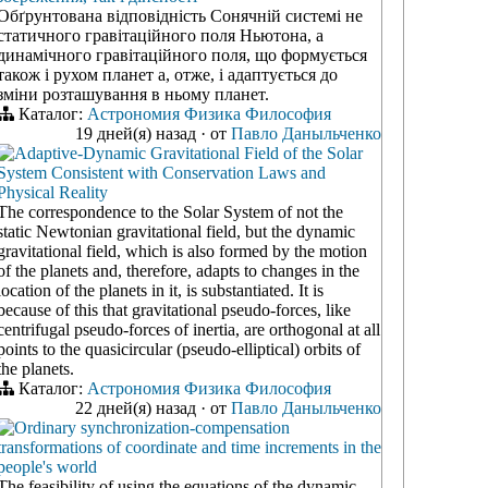
Обґрунтована відповідність Сонячній системі не
статичного гравітаційного поля Ньютона, а
динамічного гравітаційного поля, що формується
також і рухом планет а, отже, і адаптується до
зміни розташування в ньому планет.
Каталог:
Астрономия
Физика
Философия
19 дней(я) назад
·
от
Павло Даныльченко
Adaptive-Dynamic Gravitational Field of the Solar
System Consistent with Conservation Laws and
Physical Reality
The correspondence to the Solar System of not the
static Newtonian gravitational field, but the dynamic
gravitational field, which is also formed by the motion
of the planets and, therefore, adapts to changes in the
location of the planets in it, is substantiated. It is
because of this that gravitational pseudo-forces, like
centrifugal pseudo-forces of inertia, are orthogonal at all
points to the quasicircular (pseudo-elliptical) orbits of
the planets.
Каталог:
Астрономия
Физика
Философия
22 дней(я) назад
·
от
Павло Даныльченко
Ordinary synchronization-compensation
transformations of coordinate and time increments in the
people's world
The feasibility of using the equations of the dynamic