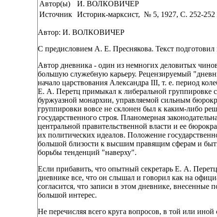
Автор(ы)
И. ВОЛКОВИЧЕР
Источник
Историк-марксист, № 5, 1927, C. 252-252
Автор: И. ВОЛКОВИЧЕР
С предисловием А. Е. Преснякова. Текст подготовил к 
Автор дневника - один из немногих деловитых чино
большую служебную карьеру. Рецензируемый "дневни
начало царствования Александра III, т. е. период к
Е. А. Перетц примыкал к либеральной группировке с
буржуазной монархии, управляемой сильным бюрокра
группировки вовсе не склонен был к каким-либо ре
государственного строя. Планомерная законодательн
центральной правительственной власти и ее бюрокра
их политических идеалов. Положение государственно
большой близости к высшим правящим сферам и быть,
борьбы тенденций "наверху".
Если прибавить, что опытный секретарь Е. А. Перетц
дневнике все, что он слышал и говорил как на офици
согласится, что записи в этом дневнике, внесенные 
большой интерес.
Не перечисляя всего круга вопросов, в той или иной 