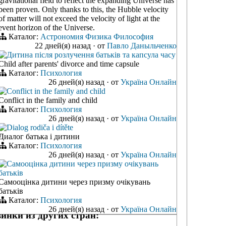
gravitational field to reflect the expanding Universe has
been proven. Only thanks to this, the Hubble velocity
of matter will not exceed the velocity of light at the
event horizon of the Universe.
Каталог:
Астрономия
Физика
Философия
22 дней(я) назад
·
от
Павло Даныльченко
Дитина після розлучення батьків та капсула часу
Child after parents' divorce and time capsule
Каталог:
Психология
26 дней(я) назад
·
от
Україна Онлайн
Conflict in the family and child
Conflict in the family and child
Каталог:
Психология
26 дней(я) назад
·
от
Україна Онлайн
Dialog rodiča i dítěte
Диалог батька і дитини
Каталог:
Психология
26 дней(я) назад
·
от
Україна Онлайн
Самооцінка дитини через призму очікувань
батьків
Самооцінка дитини через призму очікувань
батьків
Каталог:
Психология
26 дней(я) назад
·
от
Україна Онлайн
инки из других стран: