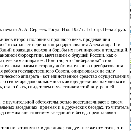
печати А. А. Сергеев. Госуд. Изд. 1927 г. 171 стр. Цена 2 руб.
вников второй половины прошлого века, проделавший
к" охватывает период конца царствования Александра II и
олебаний правящих верхов и борьбы их группировок и тенденций.
ановной бюрократии, мечтавшей о будущей России, как о
тическим аппаратом. Понятно, что "либерализм" этой
шительным шагам в сторону действительного преобразования
ая работа государственного Совета, опирающаяся на силу
тического аппарата - вот единственное средство осуществления
го секретаря дало возможность автору дневника находиться в
 стало быть, свидетелем и участником этой внутренней
, с изумительной обстоятельностью восстанавливает в своем
альных заседаниях, приемах и в дружеских беседах, то читатель
под свежим впечатлением заседаний и бесед, представляют
степени затронутых в дневнике, следует все же отметить, что