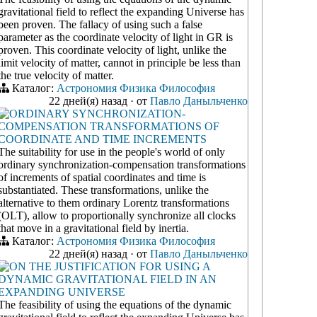
gravitational field to reflect the expanding Universe has
been proven. The fallacy of using such a false
parameter as the coordinate velocity of light in GR is
proven. This coordinate velocity of light, unlike the
limit velocity of matter, cannot in principle be less than
the true velocity of matter.
Каталог:
Астрономия
Физика
Философия
22 дней(я) назад
·
от
Павло Даныльченко
ORDINARY SYNCHRONIZATION-
COMPENSATION TRANSFORMATIONS OF
COORDINATE AND TIME INCREMENTS
The suitability for use in the people's world of only
ordinary synchronization-compensation transformations
of increments of spatial coordinates and time is
substantiated. These transformations, unlike the
alternative to them ordinary Lorentz transformations
(OLT), allow to proportionally synchronize all clocks
that move in a gravitational field by inertia.
Каталог:
Астрономия
Физика
Философия
22 дней(я) назад
·
от
Павло Даныльченко
ON THE JUSTIFICATION FOR USING A
DYNAMIC GRAVITATIONAL FIELD IN AN
EXPANDING UNIVERSE
The feasibility of using the equations of the dynamic