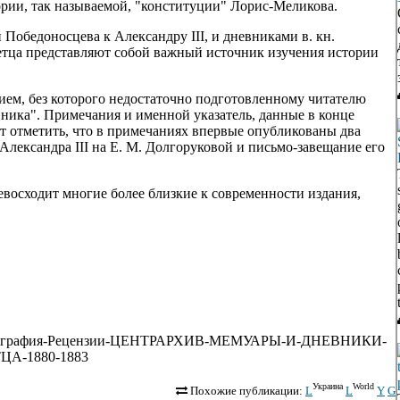
ории, так называемой, "конституции" Лорис-Меликова.
Победоносцева к Александру III, и дневниками в. кн.
ретца представляют собой важный источник изучения истории
ем, без которого недостаточно подготовленному читателю
ника". Примечания и именной указатель, данные в конце
т отметить, что в примечаниях впервые опубликованы два
Александра III на Е. М. Долгоруковой и письмо-завещание его
евосходит многие более близкие к современности издания,
а-и-библиография-Рецензии-ЦЕНТРАРХИВ-МЕМУАРЫ-И-ДНЕВНИКИ-
А-1880-1883
Украина
World
Похожие публикации:
L
L
Y
G