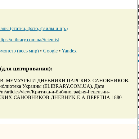
алы (статьи, фото, файлы и пр.)
ttps://elibrary.com.ua/Scientist
монстр (весь мир)
•
Google
•
Yandex
(для цитирования):
РАРХИВ. МЕМУАРЫ И ДНЕВНИКИ ЦАРСКИХ САНОВНИКОВ.
Библиотека Украины (ELIBRARY.COM.UA). Дата
ua/m/articles/view/Критика-и-библиография-Рецензии-
КИХ-САНОВНИКОВ-ДНЕВНИК-Е-А-ПЕРЕТЦА-1880-