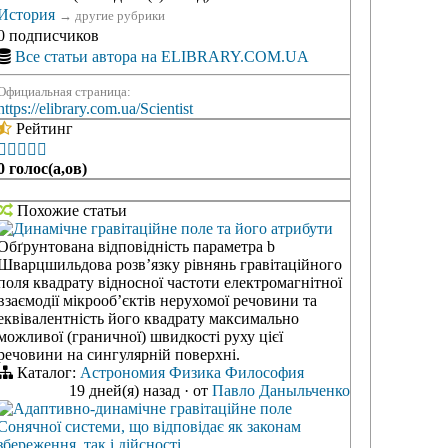
История
→
другие рубрики
0 подписчиков
Все статьи автора на ELIBRARY.COM.UA
Официальная страница:
https://elibrary.com.ua/Scientist
Рейтинг





0 голос(а,ов)
Похожие статьи
Динамічне гравітаційне поле та його атрибути
Обґрунтована відповідність параметра b
Шварцшильдова розв’язку рівнянь гравітаційного
поля квадрату відносної частоти електромагнітної
взаємодії мікрооб’єктів нерухомої речовини та
еквівалентність його квадрату максимально
можливої (граничної) швидкості руху цієї
речовини на сингулярній поверхні.
Каталог:
Астрономия
Физика
Философия
19 дней(я) назад
·
от
Павло Даныльченко
Адаптивно-динамічне гравітаційне поле
Сонячної системи, що відповідає як законам
збереження, так і дійсності