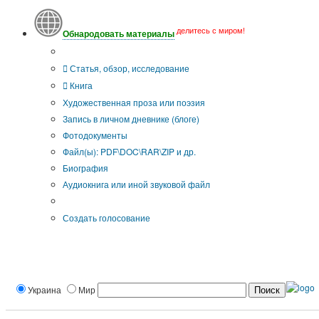
делитесь с миром!
Обнародовать материалы
Тип публикации
Статья, обзор, исследование
Книга
Художественная проза или поэзия
Запись в личном дневнике (блоге)
Фотодокументы
Файл(ы): PDF\DOC\RAR\ZIP и др.
Биография
Аудиокнига или иной звуковой файл
Дополнительные опции:
Создать голосование
Украина
Мир