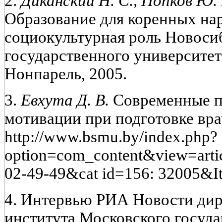
2.
Диканский Н. С., Попков Ю. В
Образование для коренных на
социокультурная роль Новоси
государственного университет
Нонпарель, 2005.
3.
Евхута Д. В.
Современные п
мотивации при подготовке врач
http://www.bsmu.by/index.php?
option=com_content&view=arti
02-49-49&cat id=156: 32005&I
4. Интервью РИА Новости дир
института Московского госуда