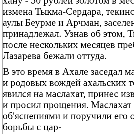
хану - 50 рублей золотом в мес
измена Тыкма-Сердара, текинс
аулы Беурме и Арчман, заселе
принадлежал. Узнав об этом, 
после нескольких месяцев пре
Лазарева бежали оттуда.
В это время в Ахале заседал м
и родовых вождей ахальских 
явился на маслахат, принес из
и просил прощения. Маслахат 
об'яснениями и поручили его 
борьбы с цар-