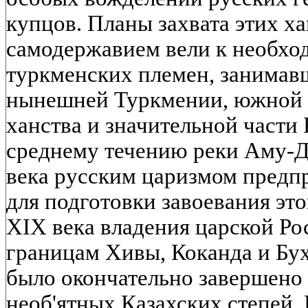
купцов. Планы захвата этих х
самодержавием вели к необхо
туркменских племен, занима
нынешней Туркмении, южной 
ханства и значительной части 
среднему течению реки Аму-Да
века русским царизмом предп
для подготовки завоевания эт
XIX века владения царской Р
границам Хивы, Коканда и Бу
было окончательно завершено
необ'ятных Казахских степей.