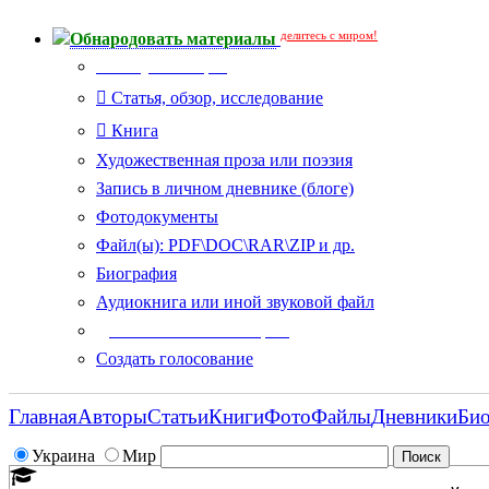
делитесь с миром!
Обнародовать материалы
Тип публикации
Статья, обзор, исследование
Книга
Художественная проза или поэзия
Запись в личном дневнике (блоге)
Фотодокументы
Файл(ы): PDF\DOC\RAR\ZIP и др.
Биография
Аудиокнига или иной звуковой файл
Дополнительные опции:
Создать голосование
Главная
Авторы
Статьи
Книги
Фото
Файлы
Дневники
Би
Украина
Мир