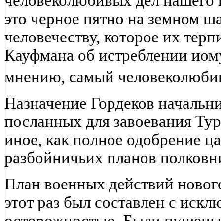
человеколюбивых дел нашего и
это черное пятно на земном ша
человечеству, которое их терпи
Кауфмана об истреблении иому
мнению, самый человеколюбивы
Назначение Гордеков начальни
посланных для завоевания Тур
иное, как полное одобрение ц
разбойничьих планов полковн
План военных действий нового
этот раз был составлен с иск
осторожностью. Были пущены в