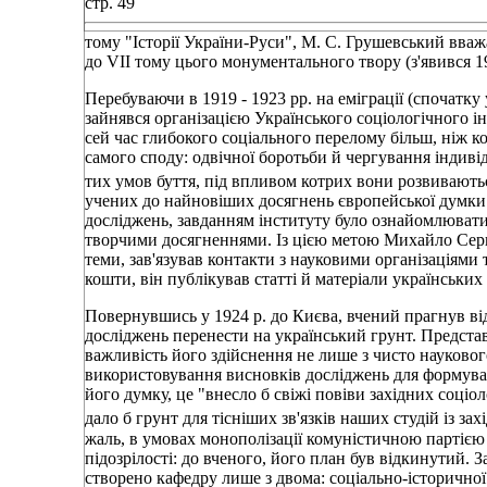
стр. 49
тому "Історії України-Руси", М. С. Грушевський вваж
до VII тому цього монументального твору (з'явився 19
Перебуваючи в 1919 - 1923 рр. на еміграції (спочатку у
зайнявся організацією Українського соціологічного ін
сей час глибокого соціального перелому більш, ніж кол
самого споду: одвічної боротьби й чергування індиві
тих умов буття, під впливом котрих вони розвивають
учених до найновіших досягнень європейської думки в 
досліджень, завданням інституту було ознайомлювати з
творчими досягненнями. Із цією метою Михайло Сергі
теми, зав'язував контакти з науковими організаціям
кошти, він публікував статті й матеріали українських
Повернувшись у 1924 р. до Києва, вчений прагнув віде
досліджень перенести на український грунт. Предста
важливість його здійснення не лише з чисто наукового
використовування висновків досліджень для формуван
його думку, це "внесло б свіжі повіви західних соціол
дало б грунт для тісніших зв'язків наших студій із за
жаль, в умовах монополізації комуністичною партією 
підозрілості: до вченого, його план був відкинутий. 
створено кафедру лише з двома: соціально-історичної