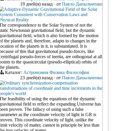
19 дней(я) назад
·
от
Павло Даныльченко
Adaptive-Dynamic Gravitational Field of the Solar
System Consistent with Conservation Laws and
Physical Reality
The correspondence to the Solar System of not the
static Newtonian gravitational field, but the dynamic
gravitational field, which is also formed by the motion
of the planets and, therefore, adapts to changes in the
location of the planets in it, is substantiated. It is
because of this that gravitational pseudo-forces, like
centrifugal pseudo-forces of inertia, are orthogonal at all
points to the quasicircular (pseudo-elliptical) orbits of
the planets.
Каталог:
Астрономия
Физика
Философия
23 дней(я) назад
·
от
Павло Даныльченко
Ordinary synchronization-compensation
transformations of coordinate and time increments in the
people's world
The feasibility of using the equations of the dynamic
gravitational field to reflect the expanding Universe has
been proven. The fallacy of using such a false
parameter as the coordinate velocity of light in GR is
proven. This coordinate velocity of light, unlike the
limit velocity of matter, cannot in principle be less than
the true velocity of matter.