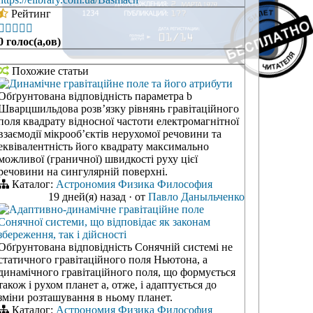
Рейтинг





0 голос(а,ов)
Похожие статьи
Динамічне гравітаційне поле та його атрибути
Обґрунтована відповідність параметра b
Шварцшильдова розв’язку рівнянь гравітаційного
поля квадрату відносної частоти електромагнітної
взаємодії мікрооб’єктів нерухомої речовини та
еквівалентність його квадрату максимально
можливої (граничної) швидкості руху цієї
речовини на сингулярній поверхні.
Каталог:
Астрономия
Физика
Философия
19 дней(я) назад
·
от
Павло Даныльченко
Адаптивно-динамічне гравітаційне поле
Сонячної системи, що відповідає як законам
збереження, так і дійсності
Обґрунтована відповідність Сонячній системі не
статичного гравітаційного поля Ньютона, а
динамічного гравітаційного поля, що формується
також і рухом планет а, отже, і адаптується до
зміни розташування в ньому планет.
Каталог:
Астрономия
Физика
Философия