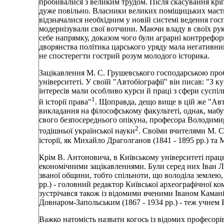
пробивалися з великим трудом. Після скасування кр
дуже повільно. Власники великих поміщицьких маєтків
відзначалися необхідним у новій системі ведення го
модернізували свої вотчини. Маючи владу в своїх ру
себе напрямку, доказом чого були аграрні контррефор
дворянства політика царського уряду мала негативний
не спостерегти гострий розум молодого історика.
Зацікавлення М. С. Грушевського господарською про
університеті. У своїй "Автобіографії" він писав: "З к
інтересів мали особливо курси й праці з сфери суспіль
1
й історії права"
. Щоправда, дещо вище в цій же "Ав
викладання на філософському факультеті, однак, мабу
свого безпосереднього опікуна, професора Володимир
2
тодішньої української науки
. Своїми вчителями М. С
історії, як Михайло Драголганов (1841 - 1895 рр.) та 
Крім В. Антоновича, в Київському університеті працюв
економічними зацікавленнями. Були серед них Іван Лу
званої общини, тобто спільноти, що володіла землею
рр.) - головний редактор Київської археографічної к
зустрічався також із відомими вченими Іваном Каман
Довнаром-Запольським (1867 - 1934 рр.) - теж учнем
Важко натомість назвати когось із відомих професорі