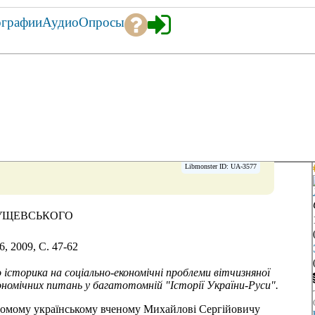
ографии
Аудио
Опросы
Libmonster ID: UA-3577
РУЩЕВСЬКОГО
, 2009, C. 47-62
історика на соціально-економічні проблеми вітчизняної
ономічних питань у багатотомній "Історії України-Руси".
ідомому українському вченому Михайлові Сергійовичу