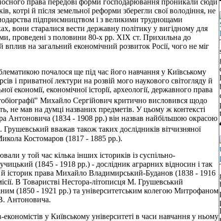
іпосного права передові форми господарювання проникали сюди
, котрі й після земельної реформи зберегли свої володіння, не
сподарства підприємництвом і з великими труднощами
ках, вони старалися вести державну політику у вигідному для
ми, проведені з половини 80-х рр. XIX ст. Прихильна до
 вплив на загальний економічний розвиток Росії, чого не міг
блематикою почалося ще під час його навчання у Київському
урсів і приватної лектури на розвій мого наукового світогляду й
ної економії, економічної історії, археології, державного права
тобіографії" Михайло Сергійович критично висловився щодо
ть, не мав на думці названих предметів. У цьому ж контексті
а Антоновича (1834 - 1908 рр.) він назвав найбільшою окрасою
. Грушевський вважав також таких дослідників вітчизняної
Микола Костомаров (1817 - 1885 рр.).
али у той час кілька інших істориків із суспільно-
чицький (1845 - 1918 рр.) - дослідник аграрних відносин і так
, й історик права Михайло Владимирський-Буданов (1838 - 1916
омісії. В Товаристві Нестора-літописця М. Грушевський
іним (1850 - 1921 рр.) та університетським колегою Митрофаном
 В. Антоновича.
в-економістів у Київському університеті в часи навчання у ньому