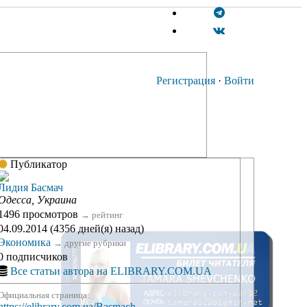
Регистрация
·
Войти
Публикатор
Лидия Басмач
Одесса, Украина
1496 просмотров
→
рейтинг
04.09.2014 (4356 дней(я) назад)
Экономика
→
другие рубрики
0 подписчиков
Все статьи автора на ELIBRARY.COM.UA
Официальная страница:
https://elibrary.com.ua/Basmach