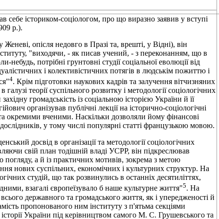
ав себе істориком-соціологом, про що виразно заявив у вступі
09 р.).
 Женеві, опісля недовго в Празі та, врешті, у Відні), він
ституту, "виходячи, - як писав учений, - з переконанням, що в
и-небудь, потрібні грунтовні студії соціальної еволюції від
дуалістичних і колективістичних потягів в людськім пожиттю і
4
ся"
. Крім підготовки наукових кадрів та залучення вітчизняних
галузі теорії суспільного розвитку і методології соціологічних
ахідну громадськість із соціальною історією України й її
йович організував публічні лекції на історично-соціологічні
и та окремими вченими. Наскільки дозволяли йому фінансові
 дослідників, у тому числі популярні статті французькою мовою.
нський досвід в організації та методології соціологічних
вляючи свій план тодішній владі УСРР, він підкреслював
 погляду, а й із практичних мотивів, зокрема з метою
ня нових суспільних, економічних і культурних структур. На
огічних студій, що так розвинулись в останніх десятиліттях,
5
хідними, взагалі європеїзувало б наше культурне життя"
. На
всього державного та громадського життя, як і упередженості й
Замість пропонованого ним інституту з п'ятьма секціями
 історії України під керівництвом самого М. С. Грушевського та