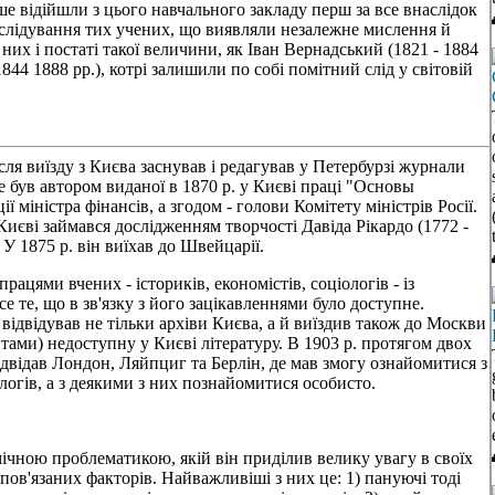
е відійшли з цього навчального закладу перш за все внаслідок
реслідування тих учених, що виявляли незалежне мислення й
их і постаті такої величини, як Іван Вернадський (1821 - 1884
1844 1888 рр.), котрі залишили по собі помітний слід у світовій
ля виїзду з Києва заснував і редагував у Петербурзі журнали
 був автором виданої в 1870 р. у Києві праці "Основы
 міністра фінансів, а згодом - голови Комітету міністрів Росії.
Києві займався дослідженням творчості Давіда Рікардо (1772 -
 У 1875 р. він виїхав до Швейцарії.
ацями вчених - істориків, економістів, соціологів - із
е те, що в зв'язку з його зацікавленнями було доступне.
н відвідував не тільки архіви Києва, а й виїздив також до Москви
ами) недоступну у Києві літературу. В 1903 р. протягом двох
відвідав Лондон, Ляйпциг та Берлін, де мав змогу ознайомитися з
огів, а з деякими з них познайомитися особисто.
чною проблематикою, якій він приділив велику увагу в своїх
пов'язаних факторів. Найважливіші з них це: 1) пануючі тоді