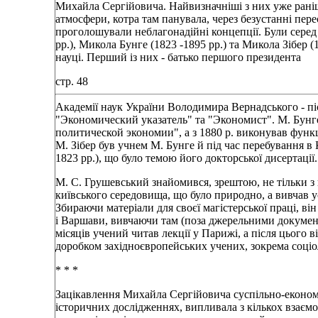
Михайла Сергійовича. Найвизначніші з них уже раніш
атмосфери, котра там панувала, через безустанні пе
проголошували неблагонадійні концепції. Були серед н
рр.), Микола Бунге (1823 -1895 рр.) та Микола Зібер (
науці. Перший із них - батько першого президента
стр. 48
Академії наук України Володимира Вернадського - піс
"Экономический указатель" та "Экономист". М. Бунге
политической экономии", а з 1880 p. виконував функції
М. Зібер був учнем М. Бунге й під час перебування в 
1823 рр.), що було темою його докторської дисертації.
М. С. Грушевський знайомився, зрештою, не тільки з пр
київського середовища, що було природно, а вивчав ус
Збираючи матеріали для своєї магістерської праці, ві
і Варшави, вивчаючи там (поза джерельними документ
місяців учений читав лекції у Парижі, а після цього 
доробком західноєвропейських учених, зокрема соціол
* * *
Зацікавлення Михайла Сергійовича суспільно-економі
історичних дослідженнях, випливала з кількох взаємо