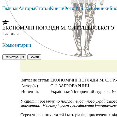
Главная
Авторы
Статьи
Книги
Фото
Файлы
Дневники
Би
ЕКОНОМІЧНІ ПОГЛЯДИ М. С. ГРУЩЕВСЬКОГО
Главная
·
Комментарии
Регистрация
Войти
Заглавие статьи
ЕКОНОМІЧНІ ПОГЛЯДИ М. С. Г
Автор(ы)
С. І. ЗАБРОВАРНИЙ
Источник
Український історичний журнал, № 6
У статті розглянуто погляди видатного українського 
минувшини. У центрі уваги - висвітлення історико-ек
Серед численних статей і матеріалів, присвячених в