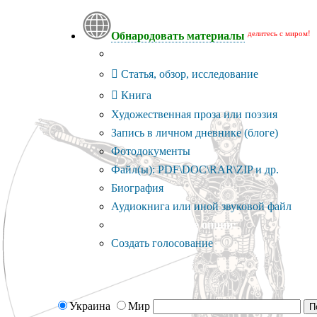
делитесь с миром!
Обнародовать материалы
Тип публикации
Статья, обзор, исследование
Книга
Художественная проза или поэзия
Запись в личном дневнике (блоге)
Фотодокументы
Файл(ы): PDF\DOC\RAR\ZIP и др.
Биография
Аудиокнига или иной звуковой файл
Дополнительные опции:
Создать голосование
Украина
Мир