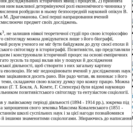
ння досліджуваних історичних явищ і процесів, 2) прийнята
ання ним важливої детермінуючої ролі економічного чинника у
мислення розбудили в ньому безпосередній науковий опікун В.
 та М. Драгоманова. Свої перші напрацювання вчений
смислюючи предмет своїх досліджень.
3
к
, не залишив ніякої теоретичної студії про свою історіософію
о світогляду можна довідуватися лише з його біографії,
ий розум ученого не міг бути байдужим до духу своєї епохи й
ького світогляду в історіографії. Позитивісти, що представляли
тицизм і конструювали історичний процес на основі емпіричних
гато зусиль та праці вклав він у пошуки й дослідження
рської діяльності, щоб створити з них загальну картину
 та еволюцію. Не міг недооцінювати вчений у дослідженнях наук
ими зацікавився досить рано. Він радо читав, як виникає з його
 ці теми, складаючи свою власну думку про кожну працю. Можна
ки (Г. Т. Бокля, А. Комте, Г. Спенсера) були відомі науковцю
ильником позитивістського світогляду та ентузіастом соціології.
 львівському періоді діяльності (1894 - 1914 рр.), зокрема під
 на запрошення свого земляка Максима Ковалевського (1851 -
станнім школі суспільних наук і за цієї нагоди познайомився
.) й іншими знаменитими соціологами. Збираючись до написання