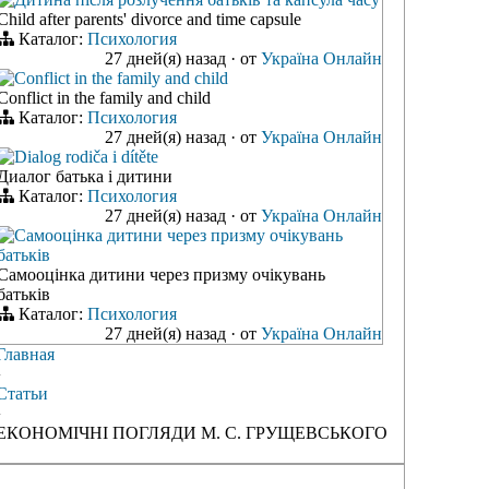
Child after parents' divorce and time capsule
Каталог:
Психология
27 дней(я) назад
·
от
Україна Онлайн
Conflict in the family and child
Conflict in the family and child
Каталог:
Психология
27 дней(я) назад
·
от
Україна Онлайн
Dialog rodiča i dítěte
Диалог батька і дитини
Каталог:
Психология
27 дней(я) назад
·
от
Україна Онлайн
Самооцінка дитини через призму очікувань
батьків
Самооцінка дитини через призму очікувань
батьків
Каталог:
Психология
27 дней(я) назад
·
от
Україна Онлайн
Главная
›
Статьи
›
ЕКОНОМІЧНІ ПОГЛЯДИ М. С. ГРУЩЕВСЬКОГО