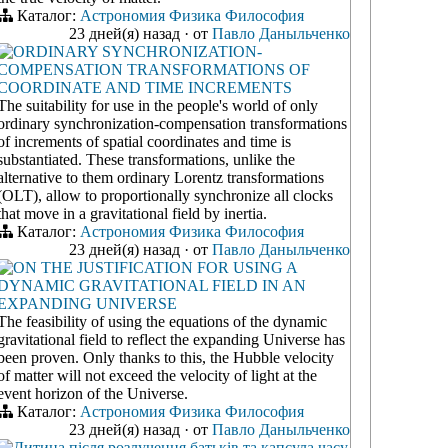
Каталог:
Астрономия
Физика
Философия
23 дней(я) назад
·
от
Павло Даныльченко
ORDINARY SYNCHRONIZATION-
COMPENSATION TRANSFORMATIONS OF
COORDINATE AND TIME INCREMENTS
The suitability for use in the people's world of only
ordinary synchronization-compensation transformations
of increments of spatial coordinates and time is
substantiated. These transformations, unlike the
alternative to them ordinary Lorentz transformations
(OLT), allow to proportionally synchronize all clocks
that move in a gravitational field by inertia.
Каталог:
Астрономия
Физика
Философия
23 дней(я) назад
·
от
Павло Даныльченко
ON THE JUSTIFICATION FOR USING A
DYNAMIC GRAVITATIONAL FIELD IN AN
EXPANDING UNIVERSE
The feasibility of using the equations of the dynamic
gravitational field to reflect the expanding Universe has
been proven. Only thanks to this, the Hubble velocity
of matter will not exceed the velocity of light at the
event horizon of the Universe.
Каталог:
Астрономия
Физика
Философия
23 дней(я) назад
·
от
Павло Даныльченко
Дитина після розлучення батьків та капсула часу