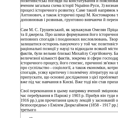
позитивістські погляди на констатування й пояснюва
вченим загальна схема історії України-Руси, 3) визн
процесі історичного розвитку. Саме такий напрямок 
Антонович, а також історичні праці М. Костомарова
доповнював і розвивав, грунтовно вивчаючи й перео
Сам М. С. Грушевський, як зауважував Омелян Пріца
та її джерела. Про шляхи формування його історичног
неповних спогадів і поодиноких висловлювань. Творч
залишатися осторонь пануючого у той час позитивістс
раціональні позиції у науці та відкидали всякий міс
фактів, були вельми близькі Михайлу Сергійовичу. Ба
величезної кількості фактів, зокрема зі сфери господа
історичного процесу, його генезис, причинні зв'язки
про суспільство - соціології, а також економіки, котр
спогадів, усяку критичну і полемічну літературу на
припускати, що основні дослідження з цієї проблемати
вже під час навчання в Києві. Вже тоді він став прих
Свої переконання в цьому напрямку вчений зміцнював у
час перебування в Парижі у 1903 р. Прибув він туди
1916 рр.) для прочитання циклу лекцій у заснованій о
безпосередньо з Емілем Дюркгаймом (1858 - 1917 рр
третього