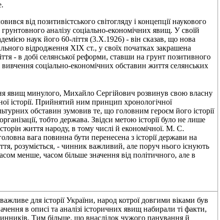
е.
овився від позитивістського світогляду і концепції наукового
 грунтовного аналізу соціально-економічних явищ. У своїй
демією наук його 60-ліття (3.Х.1926) - він сказав, що нова
ального відродження XIX ст., у своїх початках закрашена
іття - в добі селянської реформи, ставши на грунт позитивного
ті вивчення соціально-економічних обставин життя селянських
ня явищ минулого, Михайло Сергійович розвинув свою власну
яної історії. Прийнятий ним принцип хронологічної
льтурних обставин зумовив те, що головним героєм його історії
організації, тобто держава. Звідси метою історії було не лише
торін життя народу, в тому числі й економічної. М. С.
головна вага повинна бути перенесена з історії держави на
ття, розуміється, - чинник важливий, але поруч нього існують
сом менше, часом більше значення від політичного, але в
важливе для історії України, народ котрої довгими віками був
ачення в описі та аналізі історичних явищ набирали ті факти,
чинників. Тим більше, що внаслідок чужого панування й