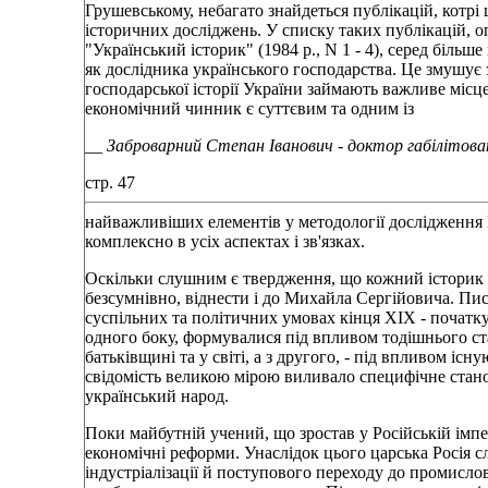
Грушевському, небагато знайдеться публікацій, котр
історичних досліджень. У списку таких публікацій, 
"Український історик" (1984 р., N 1 - 4), серед біль
як дослідника українського господарства. Це змушує
господарської історії України займають важливе місц
економічний чинник є суттєвим та одним із
__
Заброварний Степан Іванович - доктор габілітов
стр. 47
найважливіших елементів у методології дослідження
комплексно в усіх аспектах і зв'язках.
Оскільки слушним є твердження, що кожний історик - 
безсумнівно, віднести і до Михайла Сергійовича. Писа
суспільних та політичних умовах кінця XIX - початк
одного боку, формувалися під впливом тодішнього ст
батьківщині та у світі, а з другого, - під впливом іс
свідомість великою мірою виливало специфічне стано
український народ.
Поки майбутній учений, що зростав у Російській імпері
економічні реформи. Унаслідок цього царська Росія 
індустріалізації й поступового переходу до промислов