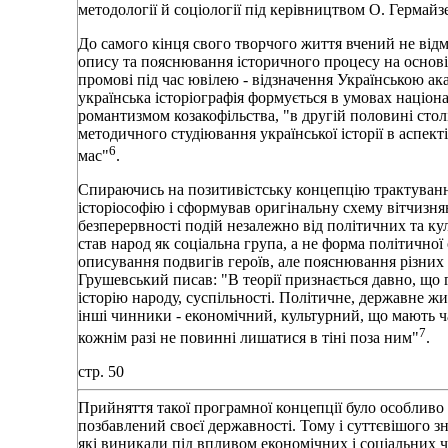
методології й соціології під керівництвом О. Гермайз
До самого кінця свого творчого життя вчений не відм
опису та пояснювання історичного процесу на основі
промові під час ювілею - відзначення Українською ака
українська історіографія формується в умовах націон
романтизмом козакофільства, "в другій половині стол
методичного студіювання української історії в аспек
6
мас"
.
Спираючись на позитивістську концепцію трактуван
історіософію і сформував оригінальну схему вітчизн
безперервності подій незалежно від політичних та ку
став народ як соціальна група, а не форма політичної 
описування подвигів героїв, але пояснювання різних с
Грушевський писав: "В теорії признається давно, що 
історію народу, суспільності. Політичне, державне жи
інші чинники - економічний, культурний, що мають ча
7
кожнім разі не повинні лишатися в тіні поза ним"
.
стр. 50
Прийняття такої програмної концепції було особливо 
позбавлений своєї державності. Тому і суттєвішого зн
які виникали під впливом економічних і соціальних 