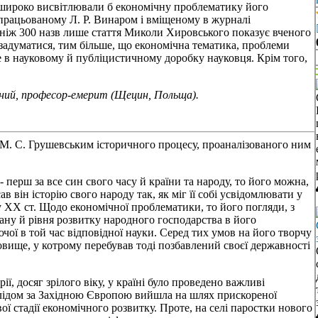
і широко висвітлювали б економічну проблематику його
опрацьованому Л. Р. Винаром і вміщеному в журналі
ше ніж 300 назв лише стаття Миколи Хировського показує вченого
 задуматися, тим більше, що економічна тематика, проблеми
е в науковому й публіцистичному доробку науковця. Крім того,
аний, професор-емерит (Щецин, Польща).
 М. С. Грушевським історичного процесу, проаналізованого ним
перш за все син свого часу й країни та народу, то його можна,
в він історію свого народу так, як міг її собі усвідомлювати у
у XX ст. Щодо економічної проблематики, то його погляди, з
ану й рівня розвитку народного господарства в його
нуючої в той час відповідної науки. Серед тих умов на його творчу
вище, у котрому перебував тоді позбавлений своєї державності
ї, досяг зрілого віку, у країні було проведено важливі
слідом за Західною Європою вийшла на шлях прискореної
ої стадії економічного розвитку. Проте, на селі паростки нового