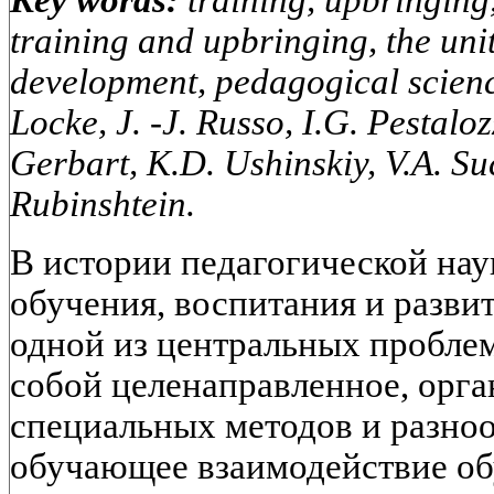
Key
words:
training, upbringing,
training and upbringing, the uni
development, pedagogical scienc
Locke, J. -J. Russo, I.G. Pestalozz
Gerbart, K.D. Ushinskiy, V.A. Su
Rubinshtein.
В истории педагогической нау
обучения, воспитания и разви
одной из центральных проблем
собой целенаправленное, орг
специальных методов и разно
обучающее взаимодействие о