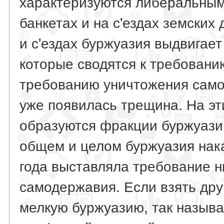
характеризуются либеральным
банкетах и на с'ездах земских 
и с'ездах буржуазия выдвигае
которые сводятся к требовани
требованию уничтожения само
уже появилась трещина. На эти
образуются фракции буржуазии 
общем и целом буржуазия нак
года выставляла требование 
самодержавия. Если взять дру
мелкую буржуазию, так назыв