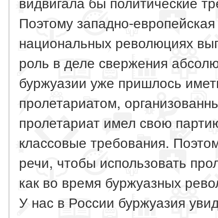
видвигала бы политические тр
Поэтому западно-европейская 
национальных революциях вы
роль в деле свержения абсолют
буржуазии уже пришлось имет
пролетариатом, организованны
пролетариат имел свою партию
классовые требования. Поэтом
речи, чтобы использовать прол
как во время буржуазных рево
У нас в России буржуазия уви