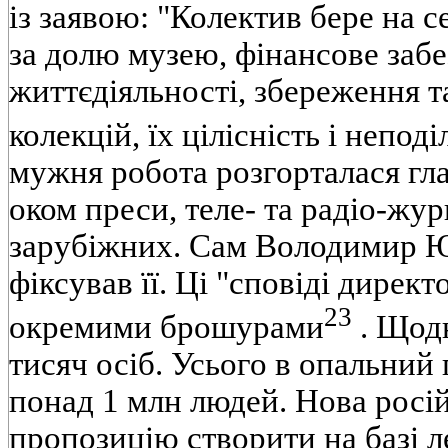
iз заявою: "Колектив бере на с
за долю музею, фiнансове заб
життєдiяльностi, збереження 
колекцiй, їх цiлiснiсть i неподi
мужня робота розгорталася гл
оком преси, теле- та радiо-жур
зарубiжних. Сам Володимир 
фiксував її. Цi "сповiдi директ
23
окремими брошурами
. Щодн
тисяч осiб. Усього в опальний 
понад 1 млн людей. Нова росiй
пропозицiю створити на базi л