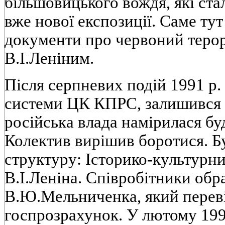
бiльшовицького вождя, якi ст
вже нової експозицiї. Саме ту
документи про червоний терор
В.I.Ленiним.
Пiсля серпневих подiй 1991 р.
системи ЦК КПРС, залишився 
росiйська влада намiрилася бу
Колектив вирiшив боротися. Б
структуру: Iсторико-культурни
В.I.Ленiна. Спiвробiтники об
В.Ю.Мельниченка, який перевi
госпрозрахунок. У лютому 1992