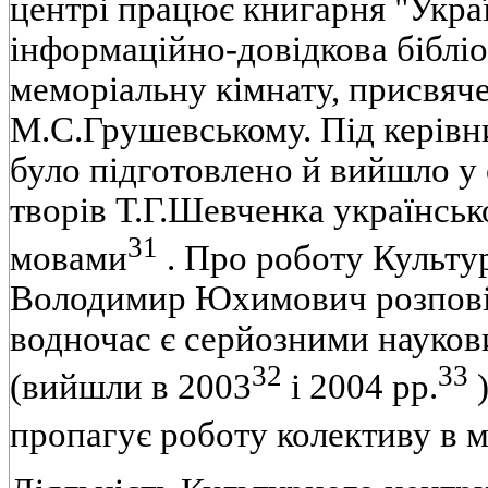
центрi працює книгарня "Украї
iнформацiйно-довiдкова бiблiо
меморiальну кiмнату, присвяче
М.С.Грушевському. Пiд керiв
було пiдготовлено й вийшло у 
творiв Т.Г.Шевченка українсь
31
мовами
. Про роботу Культу
Володимир Юхимович розповiв 
водночас є серйозними науко
32
33
(вийшли в 2003
i 2004 pp.
)
пропагує роботу колективу в м