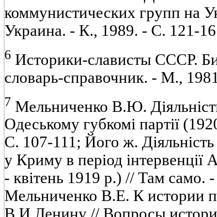
коммунистических групп на Ук
Украина. - К., 1989. - С. 121-16
6
Историки-слависты СССР. Б
словарь-справочник. - М., 1981.
7
Мельниченко В.Ю. Дiяльнiсть
Одеському губкомi партiї (1920 
С. 107-111; Його ж. Дiяльнiст
у Криму в перiод iнтервенцiї 
- квiтень 1919 р.) // Там само. -
Мельниченко В.Е. К истории 
В.И.Ленину // Вопросы истории