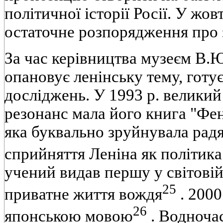
полiтичної iсторiї Росiї. У жо
остаточне розпорядження про 
За час керiвництва музеєм В.
опановує ленiнську тему, готу
дослiджень. У 1993 р. великий
резонанс мала його книга "Фе
яка буквально зруйнувала рад
сприйняття Ленiна як полiтик
учений видав першу у свiтовiй
25
приватне життя вождя
. 2000
26
японською мовою
. Водноча