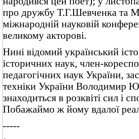
народився цей поет); у листоп
про дружбу Т.Г.Шевченка та 
мiжнароднiй науковiй конфере
великому акторовi.
Нинi вiдомий український iсто
iсторичних наук, член-коресп
педагогiчних наук України, за
технiки України Володимир 
знаходиться в розквiтi сил i с
Побажаймо ж йому вдалої реалi
-----