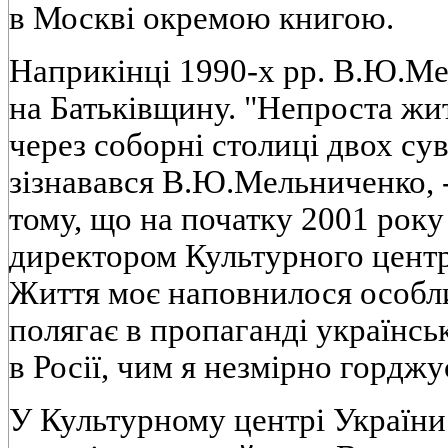
в Москвi окремою книгою.
Наприкiнцi 1990-х pp. В.Ю.Ме
на Батькiвщину. "Непроста жи
через соборнi столицi двох су
зiзнавався В.Ю.Мельниченко, -
тому, що на початку 2001 року
директором Культурного центр
Життя моє наповнилося особли
полягає в пропагандi українсь
в Росiї, чим я незмiрно горджу
У Культурному центрi України