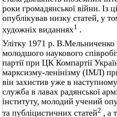
роки громадянської вiйни. Iз ц
опублiкував низку статей, у то
1
художнiх виданнях
.
Улiтку 1971 р. В.Мельниченко
молодшого наукового спiвробiт
партiї при ЦК Компартiї Україн
марксизму-ленiнiзму (IМЛ) п
вiн захистив уже в наступному
служба в лавах радянської арм
iнституту, молодий учений оп
2
та публiцистичних статей
, а