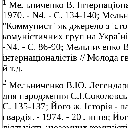
1
Мельниченко В. Iнтернацiоналi
1970. - N4. - С. 134-140; Мель
"Коммунист" як джерело з iсто
комунiстичних груп на Українi 
-N4. - С. 86-90; Мельниченко 
iнтернацiоналiстiв // Молода гв
й т.д.
2
Мельниченко В.Ю. Легендарн
дня народження С.I.Соколовсько
С. 135-137; Його ж. Iсторiя - 
гвардiя. - 1974. - 20 липня; Й
дiяльнiсть iноземних комунiстiв