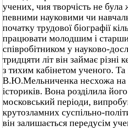
учених, чия творчiсть не була 
певними науковими чи навчал
початку трудової бiографiї кiл
працювати молодшим i старш
спiвробiтником у науково-дослi
тридцяти лiт вiн займає рiзнi к
з тихим кабiнетом ученого. Та 
В.Ю.Мельниченка несхожа на 
iсторикiв. Вона роздiлила його
московський перiоди, випробу
крутозламних суспiльно-полiт
вiн залишається передусiм уч