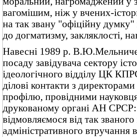
моральний, нагромаджений у за
вагомiшим, нiж у вчених-iстор
на так звану "офiцiйну думку"
до догматизму, закляклостi, на
Навеснi 1989 р. В.Ю.Мельнич
посаду завiдувача сектору iст
iдеологiчного вiддiлу ЦК КПР
дiловi контакти з директорами
профiлю, провiдними науковця
друкованому органi АН СРСР:
вiдмовляємося вiд так званого
адмiнiстративного втручання 