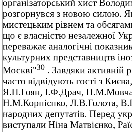
органiзаторський хист Воло
розгорнувся з новою силою. Як 
мистецьким рiвнем та обсягами
що є власнiстю незалежної Укр
переважає аналогiчнi показник
культурних представництв iно
30
Москвi"
. Завдяки активнiй 
часто вiдвiдують гостi з Києва
Я.П.Гоян, I.Ф.Драч, П.М.Мовча
Н.М.Корнiєнко, Л.В.Голота, В.
народних депутатiв. Перед ук
виступали Нiна Матвiєнко, Ра