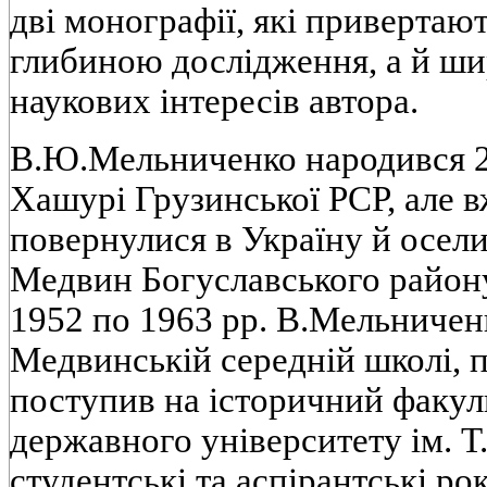
двi монографiї, якi привертаю
глибиною дослiдження, а й ш
наукових iнтересiв автора.
В.Ю.Мельниченко народився 20
Хашурi Грузинської РСР, але в
повернулися в Україну й осели
Медвин Богуславського району 
1952 по 1963 pp. В.Мельничен
Медвинськiй середнiй школi, п
поступив на iсторичний факул
державного унiверситету iм. Т
студентськi та аспiрантськi ро