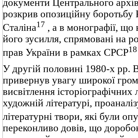
документи Центрального архi
розкрив опозицiйну боротьбу 
17
Сталiна
, а в монографiї, що
його зусилля, спрямованi на 
18
прав України в рамках СРСР
У другiй половинi 1980-х pp.
привернув увагу широкої гром
висвiтлення iсторiографiчних 
художнiй лiтературi, проаналi
лiтературнi твори, якi були оп
переконливо довiв, що доробок