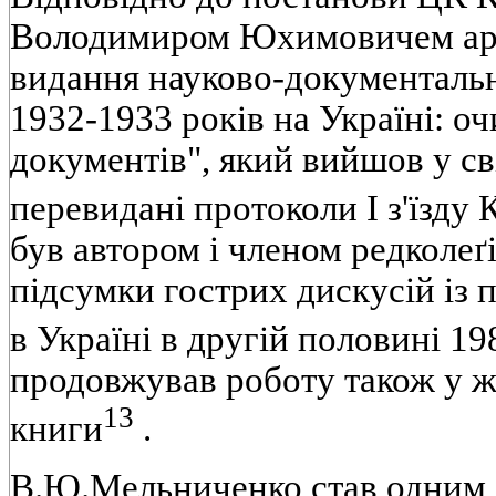
Володимиром Юхимовичем арх
видання науково-документальн
1932-1933 рокiв на Українi: о
документiв", який вийшов у свi
перевиданi протоколи I з'їзду
був автором i членом редколеґi
пiдсумки гострих дискусiй iз п
в Українi в другiй половинi 19
продовжував роботу також у ж
13
книги
.
В.Ю.Мельниченко став одним 