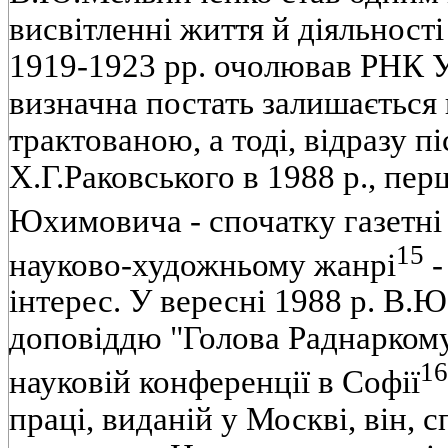
висвiтленнi життя й дiяльностi
1919-1923 pp. очолював РНК У
визначна постать залишається
трактованою, а тодi, вiдразу пi
Х.Г.Раковського в 1988 p., пе
Юхимовича - спочатку газетнi
15
науково-художньому жанрi
-
iнтерес. У вереснi 1988 р. В.
доповiддю "Голова Раднаркому
16
науковiй конференцiї в Софiї
працi, виданiй у Москвi, вiн, 