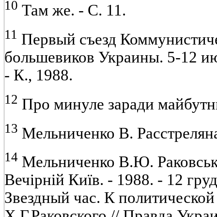
10
Там же. - С. 11.
11
Первый съезд Коммунистич
большевиков Украины. 5-12 ию
- К., 1988.
12
Про минуле заради майбутньо
13
Мельниченко В. Расстреляна в
14
Мельниченко В.Ю. Раковськи
Вечiрнiй Київ. - 1988. - 12 гр
Звездный час. К политическо
Х.Г.Раковского // Правда Украи