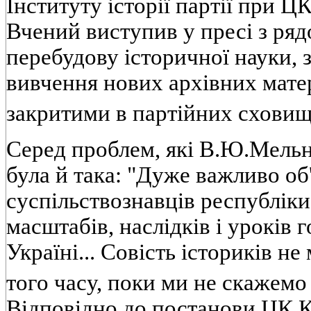
Iнституту iсторiї партiї при Ц
Вчений виступив у пресi з ряд
перебудову iсторичної науки, 
вивчення нових архiвних матер
закритими в партiйних схови
Серед проблем, якi В.Ю.Мельн
була й така: "Дуже важливо об
суспiльствознавцiв республiки
масштабiв, наслiдкiв i урокiв 
Українi... Совiсть iсторикiв н
того часу, поки ми не скажемо
Вiдповiдно до постанови ЦК