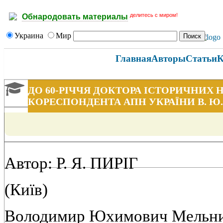
делитесь с миром!
Обнародовать материалы
Украина
Мир
Главная
Авторы
Статьи
К
ДО 60-РIЧЧЯ ДОКТОРА IСТОРИЧНИХ Н
КОРЕСПОНДЕНТА АПН УКРАЇНИ В. 
Автор: Р. Я. ПИРIГ
(Київ)
Володимир Юхимович Мельнич