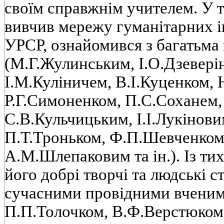
своїм справжнiм учителем. У т
вивчив мережу гуманiтарних i
УРСР, ознайомився з багатьма
(М.Г.Жулинським, I.О.Дзеверi
I.М.Кулiничем, В.I.Куценком
Р.Г.Симоненком, П.С.Соханем
С.В.Кульчицьким, I.I.Лукiно
П.Т.Троньком, Ф.П.Шевченком,
А.М.Шлепаковим та iн.). Iз тих
його добрi творчi та людськi с
сучасними провiдними вченими
П.П.Толочком, В.Ф.Верстюком,