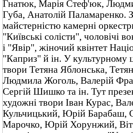
Гнатюк, Марiя Стеф'юк, Люд
Губа, Анатолiй Паламаренко. 
майстернiстю камернi оркестри
"Київськi солiсти", чоловiчi в
i "Явiр", жiночий квiнтет Нацi
"Каприз" й iн. У культурному 
твори Тетяна Яблонська, Тетян
Людмила Жоголь, Валерiй Фра
Сергiй Шишко та iн. Тут презе
художнi твори Iван Курас, Вал
Кульчицький, Юрiй Барабаш, С
Марочко, Юрiй Хорунжий, Вiт