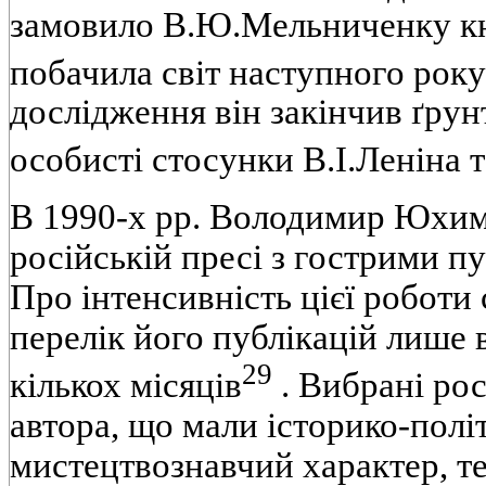
замовило В.Ю.Мельниченку кни
побачила свiт наступного року
дослiдження вiн закiнчив ґру
особистi стосунки В.I.Ленiна 
В 1990-х pp. Володимир Юхим
росiйськiй пресi з гострими п
Про iнтенсивнiсть цiєї роботи
перелiк його публiкацiй лише в
29
кiлькох мiсяцiв
. Вибранi рос
автора, що мали iсторико-полi
мистецтвознавчий характер, т