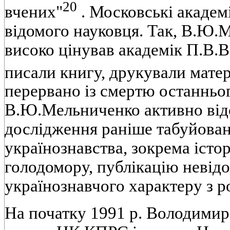
20
вчених"
. Московськi академi
вiдомого науковця. Так, В.Ю.
високо цiнував академiк П.В.
писали книгу, друкували матер
перервано iз смертю останньо
В.Ю.Мельниченко активно вiд
дослiдження ранiше табуйова
українознавства, зокрема iстор
голодомору, публiкацiю невiд
українознавчого характеру з р
На початку 1991 р. Володим