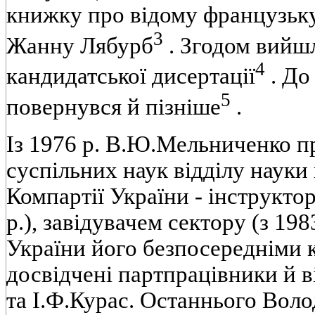
книжку про вiдому французьку
3
Жанну Лябурб
. Згодом вийш
4
кандидатської дисертацiї
. До
5
повернувся й пiзнiше
.
Iз 1976 р. В.Ю.Мельниченко п
суспiльних наук вiддiлу науки
Компартiї України - iнструкто
p.), завiдувачем сектору (з 198
України його безпосереднiми 
досвiдченi партпрацiвники й в
та I.Ф.Курас. Останнього Во