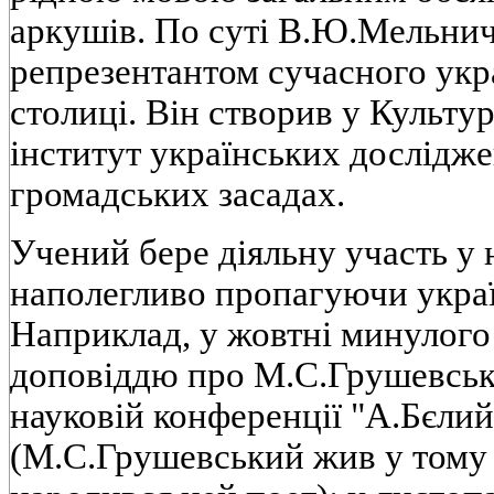
аркушiв. По сутi В.Ю.Мельнич
репрезентантом сучасного укра
столицi. Вiн створив у Культу
iнститут українських дослiдж
громадських засадах.
Учений бере дiяльну участь у
наполегливо пропагуючи украї
Наприклад, у жовтнi минулого 
доповiддю про М.С.Грушевськ
науковiй конференцiї "А.Бєлий 
(М.С.Грушевський жив у тому 