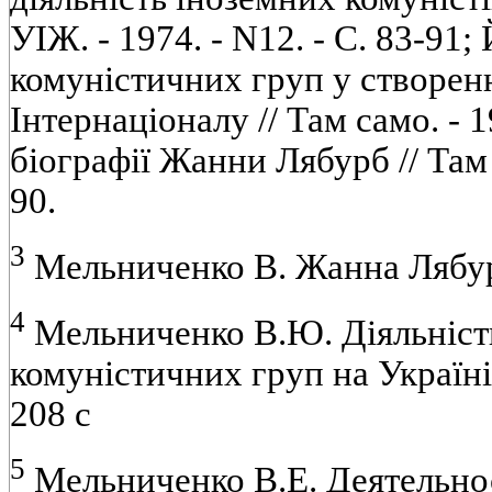
УIЖ. - 1974. - N12. - С. 83-91
комунiстичних груп у створен
Iнтернацiоналу // Там само. - 
бiографiї Жанни Лябурб // Там с
90.
3
Мельниченко В. Жанна Лябурб.
4
Мельниченко В.Ю. Дiяльнiст
комунiстичних груп на Українi. 
208 с
5
Мельниченко В.Е. Деятельно