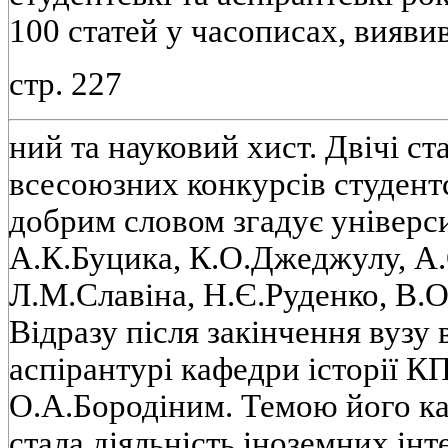
100 статей у часописах, вияв
стр. 227
ний та науковий хист. Двiчi ст
всесоюзних конкурсiв студент
добрим словом згадує унiверс
А.К.Буцика, К.О.Джеджулу, А
Л.М.Славiна, Н.Є.Руденко, В.О
Вiдразу пiсля закiнчення вузу в
аспiрантурi кафедри iсторiї К
О.А.Бородiним. Темою його ка
стала дiяльнiсть iноземних iнт