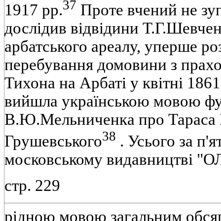
37
1917 pp.
Проте вчений не зу
дослiдив вiдвiдини Т.Г.Шевче
арбатського ареалу, уперше ро
перебування домовини з прахо
Тихона на Арбатi у квiтнi 186
вийшла українською мовою фу
В.Ю.Мельниченка про Тараса
38
Грушевського
. Усього за п'я
московському видавництвi "
стр. 229
рiдною мовою загальним обся