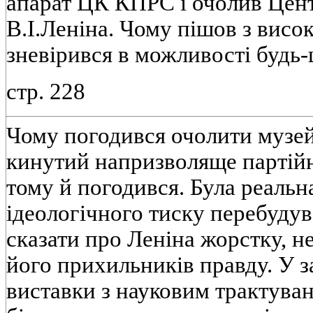
апарат ЦК КПРС i очолив Цен
В.I.Ленiна. Чому пiшов з висо
зневiрився в можливостi будь-
стр. 228
Чому погодився очолити музей
кинутий напризволяще партiй
тому й погодився. Була реальн
iдеологiчного тиску перебуду
сказати про Ленiна жорстку, н
його прихильникiв правду. У 
виставки з науковим трактува