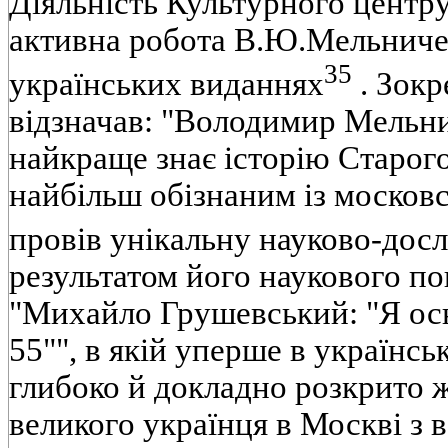
Дiяльнiсть Культурного центру
активна робота В.Ю.Мельниче
35
українських виданнях
. Зок
вiдзначав: "Володимир Мельни
найкраще знає iсторiю Старого 
найбiльш обiзнаним iз москов
провiв унiкальну науково-досл
результатом його наукового п
"Михайло Грушевський: "Я осн
55"", в якiй уперше в українськ
глибоко й докладно розкрито ж
великого українця в Москвi з 