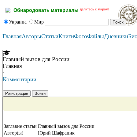
делитесь с миром!
Обнародовать материалы
Украина
Мир
Главная
Авторы
Статьи
Книги
Фото
Файлы
Дневники
Би
Главный вызов для России
Главная
·
Комментарии
Регистрация
Войти
Заглавие статьи
Главный вызов для России
Автор(ы)
Юрий Шафраник