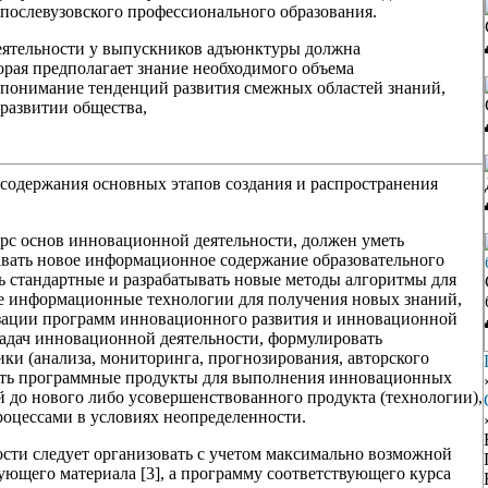
послевузовского профессионального образования.
деятельности у выпускников адъюнктуры должна
орая предполагает знание необходимого объема
 понимание тенденций развития смежных областей знаний,
 развитии общества,
содержания основных этапов создания и распространения
с основ инновационной деятельности, должен уметь
давать новое информационное содержание образовательного
ь стандартные и разрабатывать новые методы алгоритмы для
ые информационные технологии для получения новых знаний,
изации программ инновационного развития и инновационной
 задач инновационной деятельности, формулировать
ки (анализа, мониторинга, прогнозирования, авторского
овать программные продукты для выполнения инновационных
й до нового либо усовершенствованного продукта (технологии),
оцессами в условиях неопределенности.
сти следует организовать с учетом максимально возможной
ующего материала [3], а программу соответствующего курса