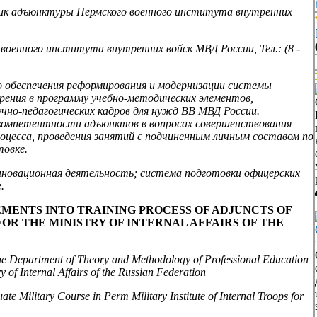
ник адъюнктуры Пермского военного института внутренних
военного института внутренних войск МВД России, Тел.: (8 -
 обеспечения реформирования и модернизации системы
дрения в программу учебно-методических элементов,
но-педагогических кадров для нужд ВВ МВД России.
компетентности адъюнктов в вопросах совершенствования
роцесса, проведения занятий с подчиненным личным составом по
товке.
новационная деятельность; система подготовки офицерских
.
MENTS INTO TRAINING PROCESS OF ADJUNCTS OF
FOR THE MINISTRY OF INTERNAL AFFAIRS OF THE
the Department of Theory and Methodology of Professional Education
ry of Internal Affairs of the Russian Federation
e Military Course in Perm Military Institute of Internal Troops for