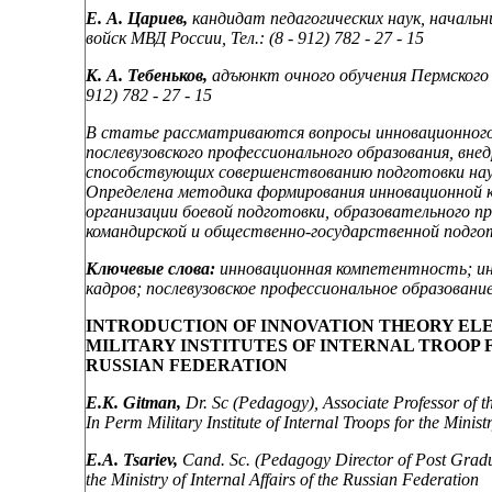
Е. А. Цариев,
кандидат педагогических наук, началь
войск МВД России, Тел.:
(8 - 912) 782 - 27 - 15
К. А. Тебеньков,
адъюнкт очного обучения Пермского 
912) 782 - 27 - 15
В статье рассматриваются вопросы инновационного
послевузовского профессионального образования, вне
способствующих совершенствованию подготовки науч
Определена методика формирования инновационной 
организации боевой подготовки, образовательного п
командирской и общественно-государственной подго
Ключевые слова:
инновационная компетентность; ин
кадров; послевузовское профессиональное образование
INTRODUCTION OF INNOVATION THEORY ELE
MILITARY INSTITUTES OF INTERNAL TROOP 
RUSSIAN FEDERATION
E.K. Gitman,
Dr. Sc (Pedagogy), Associate Professor of 
In Perm Military Institute of Internal Troops for the Minist
E.A. Tsariev,
Cand. Sc. (Pedagogy Director of Post Graduat
the Ministry of Internal Affairs of the Russian Federation