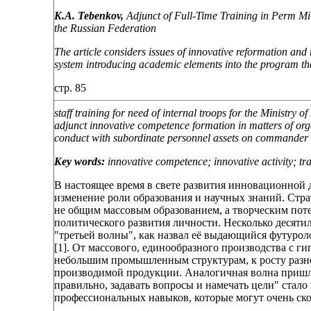
K.A. Tebenkov,
Adjunct of Full-Time Training in Perm Milita
the Russian Federation
The article considers issues of innovative reformation and
system introducing academic elements into the program th
стр. 85
staff training for need of internal troops for the Ministry o
adjunct innovative competence formation in matters of orga
conduct with subordinate personnel assets on commander a
Key words:
innovative competence; innovative activity; tra
В настоящее время в свете развития инновационной 
изменение роли образования и научных знаний. Стра
не общим массовым образованием, а творческим пот
политического развития личности. Несколько десят
"третьей волны", как назвал её выдающийся футуро
[1]. От массового, единообразного производства с 
небольшим промышленным структурам, к росту разно
производимой продукции. Аналогичная волна пришла
правильно, задавать вопросы и намечать цели" стало
профессиональных навыков, которые могут очень скор