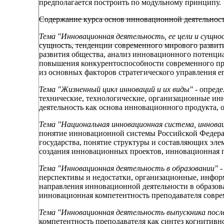
предполагается построить по модульному принципу.
Содержание курса основ инновационной деятельнос
Тема "Инновационная деятельность, ее цели и сущнос
сущность, тенденции современного мирового развит
развития общества, анализ инновационного потенци
повышения конкурентоспособности современного пр
из основных факторов стратегического управления е
Тема "Жизненный цикл инноваций и их виды" -
опреде
технические, технологические, организационные ин
деятельность как основа инновационного продукта, о
Тема "Национальная инновационная система, иннова
понятие инновационной системы Российской Федер
государства, понятие структуры и составляющих эл
создания инновационных проектов, инновационная 
Тема "Инновационная деятельность в образовании" -
перспективы и недостатки, организационные, инфо
направления инновационной деятельности в образов
инновационная компетентность преподавателя совр
Тема "Инновационная деятельность выпускника после
компетентность преподавателя как синтез когнитивно