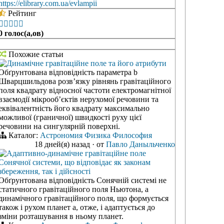
https://elibrary.com.ua/evlampii
Рейтинг





0 голос(а,ов)
Похожие статьи
Динамічне гравітаційне поле та його атрибути
Обґрунтована відповідність параметра b
Шварцшильдова розв’язку рівнянь гравітаційного
поля квадрату відносної частоти електромагнітної
взаємодії мікрооб’єктів нерухомої речовини та
еквівалентність його квадрату максимально
можливої (граничної) швидкості руху цієї
речовини на сингулярній поверхні.
Каталог:
Астрономия
Физика
Философия
18 дней(я) назад
·
от
Павло Даныльченко
Адаптивно-динамічне гравітаційне поле
Сонячної системи, що відповідає як законам
збереження, так і дійсності
Обґрунтована відповідність Сонячній системі не
статичного гравітаційного поля Ньютона, а
динамічного гравітаційного поля, що формується
також і рухом планет а, отже, і адаптується до
зміни розташування в ньому планет.