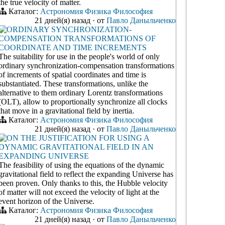
the true velocity of matter.
Каталог:
Астрономия
Физика
Философия
21 дней(я) назад
·
от
Павло Даныльченко
ORDINARY SYNCHRONIZATION-
COMPENSATION TRANSFORMATIONS OF
COORDINATE AND TIME INCREMENTS
The suitability for use in the people's world of only
ordinary synchronization-compensation transformations
of increments of spatial coordinates and time is
substantiated. These transformations, unlike the
alternative to them ordinary Lorentz transformations
(OLT), allow to proportionally synchronize all clocks
that move in a gravitational field by inertia.
Каталог:
Астрономия
Физика
Философия
21 дней(я) назад
·
от
Павло Даныльченко
ON THE JUSTIFICATION FOR USING A
DYNAMIC GRAVITATIONAL FIELD IN AN
EXPANDING UNIVERSE
The feasibility of using the equations of the dynamic
gravitational field to reflect the expanding Universe has
been proven. Only thanks to this, the Hubble velocity
of matter will not exceed the velocity of light at the
event horizon of the Universe.
Каталог:
Астрономия
Физика
Философия
21 дней(я) назад
·
от
Павло Даныльченко