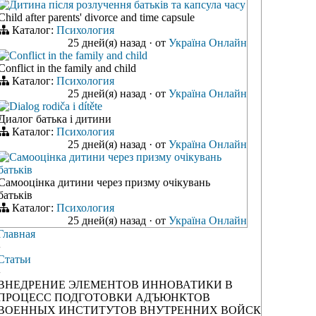
Дитина після розлучення батьків та капсула часу
Child after parents' divorce and time capsule
Каталог:
Психология
25 дней(я) назад
·
от
Україна Онлайн
Conflict in the family and child
Conflict in the family and child
Каталог:
Психология
25 дней(я) назад
·
от
Україна Онлайн
Dialog rodiča i dítěte
Диалог батька і дитини
Каталог:
Психология
25 дней(я) назад
·
от
Україна Онлайн
Самооцінка дитини через призму очікувань
батьків
Самооцінка дитини через призму очікувань
батьків
Каталог:
Психология
25 дней(я) назад
·
от
Україна Онлайн
Главная
›
Статьи
›
ВНЕДРЕНИЕ ЭЛЕМЕНТОВ ИННОВАТИКИ В
ПРОЦЕСС ПОДГОТОВКИ АДЪЮНКТОВ
ВОЕННЫХ ИНСТИТУТОВ ВНУТРЕННИХ ВОЙСК