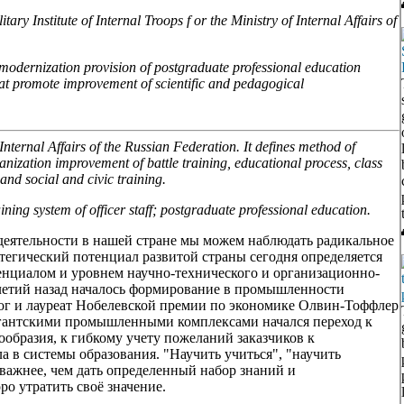
ry Institute of Internal Troops f or the Ministry of Internal Affairs of
 modernization provision of postgraduate professional education
at promote improvement of scientific and pedagogical
f Internal Affairs of the Russian Federation. It defines method of
nization improvement of battle training, educational process, class
nd social and civic training.
ining system of officer staff; postgraduate professional education.
деятельности в нашей стране мы можем наблюдать радикальное
тегический потенциал развитой страны сегодня определяется
енциалом и уровнем научно-технического и организационно-
илетий назад началось формирование в промышленности
лог и лауреат Нобелевской премии по экономике Олвин-Тоффлер
гигантскими промышленными комплексами начался переход к
образия, к гибкому учету пожеланий заказчиков к
 в системы образования. "Научить учиться", "научить
 важнее, чем дать определенный набор знаний и
о утратить своё значение.