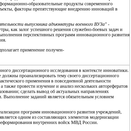
формационно-образовательные продукты современного
объекты, факторы препятствующие внедрению инноваций в
ятельности выпускника адъюнктуры военного ВУЗа" -
ры, как залог успешного решения служебно-боевых задач и
 выполнения перспективных программ инновационного развития
ия.
дполагает применение получен-
нного диссертационного исследования в контексте инноватики.
е должны проанализировать тему своего диссертационного
рактического применения в повседневной деятельности
 а также провести изучение и анализ нескольких авторефератов
разовании; сделать вывод об актуальных направлениях
и. Выполнение заданий является обязательным условием
еализации программ инновационного развития учреждений,
 является одним из составляющих элементов модернизации
 реформирования внутренних войск МВД России.