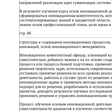
направлений реализации идеи гуманизации системы 
В результате изучения курса основ инновационной 
сформироваться инновационная компетентность, кот
систематизированных знаний в предметной области,
знание основ профессиональной этики, роли науки в
стр. 86
структуры и содержания инновационных процессов, 
инноваций, основ инновационного менеджмента.
Инновационно компетентный офицер, усвоивший кур
самостоятельно добывать знания и на их основе соз
процесса или процесса боевой подготовки, применят
решения творческих задач, использовать современн
отстаивать принятые решения на всех уровнях реал
деятельности, работать в составе групп по решению
инновационные задачи и применять методы инновати
надзора) для их решения, разрабатывать и использ
проектов, доводить результаты научных исследовани
принимать решения и управлять инновационными пр
Процесс обучения основам инновационной деятельно
самостоятельности адъюнктов в изучении соответств