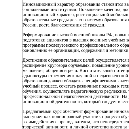
Инновационный характер образования становится в
социальными институтами. Повышение качества, дос
инновационный характер, рост социальной мобильно
образовательные среды делают систему образования
России, роста благосостояния её граждан.
Реформирование высшей военной школы РФ, повыше
подготовки адъюнктов в высших военных учебных з
программы послевузовского профессионального обра
обновлению её организации, содержания и методики
Достижение образовательных целей осуществляется в
расширение кругозора обучаемых, повышение уровня 
мышления, общения и речи. Воспитательный потенц
адъюнктуры стремления к научной и педагогической 
образования должен обладать специфическими качес
учебный процесс, сочетать различные подходы к те
обучения, осуществлять педагогическую рефлексию, т
профессиональной педагогической деятельности. На 
инновационной деятельности, который следует ввест
Предлагаемый курс обеспечит формирование иннова
выступает как полноправный участник процесса обуч
взаимодействия с преподавателем, что непосредствен
творческой активности и личной ответственности за 