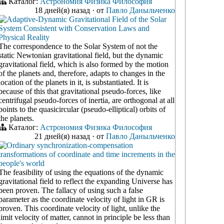
Каталог:
Астрономия
Физика
Философия
18 дней(я) назад
·
от
Павло Даныльченко
Adaptive-Dynamic Gravitational Field of the Solar
System Consistent with Conservation Laws and
Physical Reality
The correspondence to the Solar System of not the
static Newtonian gravitational field, but the dynamic
gravitational field, which is also formed by the motion
of the planets and, therefore, adapts to changes in the
location of the planets in it, is substantiated. It is
because of this that gravitational pseudo-forces, like
centrifugal pseudo-forces of inertia, are orthogonal at all
points to the quasicircular (pseudo-elliptical) orbits of
the planets.
Каталог:
Астрономия
Физика
Философия
21 дней(я) назад
·
от
Павло Даныльченко
Ordinary synchronization-compensation
transformations of coordinate and time increments in the
people's world
The feasibility of using the equations of the dynamic
gravitational field to reflect the expanding Universe has
been proven. The fallacy of using such a false
parameter as the coordinate velocity of light in GR is
proven. This coordinate velocity of light, unlike the
limit velocity of matter, cannot in principle be less than