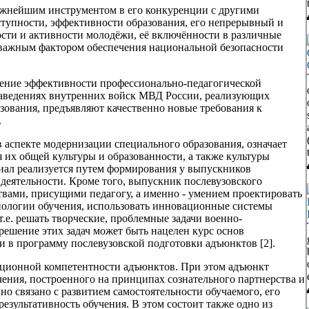
ажнейшим инструментом в его конкуренции с другими
тупности, эффективности образования, его непрерывный и
сти и активности молодёжи, её включённости в различные
 важным фактором обеспечения национальной безопасности
ние эффективности профессионально-педагогической
аведениях внутренних войск МВД России, реализующих
зования, предъявляют качественно новые требования к
.
 аспекте модернизации специального образования, означает
их общей культуры и образованности, а также культуры
иал реализуется путем формирования у выпускников
деятельности. Кроме того, выпускник послевузовского
твами, присущими педагогу, а именно - умением проектировать
хнологии обучения, использовать инновационные системы
.е. решать творческие, проблемные задачи военно-
решение этих задач может быть нацелен курс основ
и в программу послевузовской подготовки адъюнктов [2].
ционной компетентности адъюнктов. При этом адъюнкт
ения, построенного на принципах сознательного партнерства и
но связано с развитием самостоятельности обучаемого, его
результативность обучения. В этом состоит также одно из