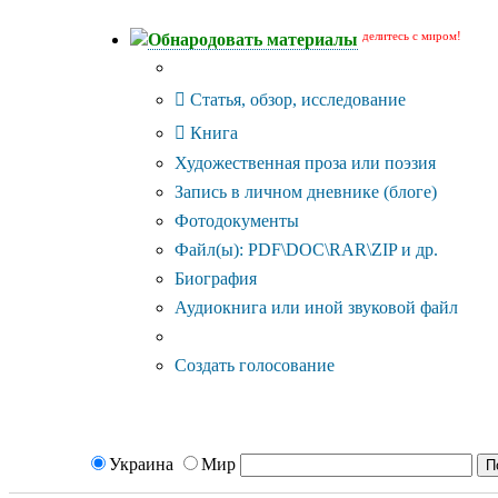
делитесь с миром!
Обнародовать материалы
Тип публикации
Статья, обзор, исследование
Книга
Художественная проза или поэзия
Запись в личном дневнике (блоге)
Фотодокументы
Файл(ы): PDF\DOC\RAR\ZIP и др.
Биография
Аудиокнига или иной звуковой файл
Дополнительные опции:
Создать голосование
Украина
Мир