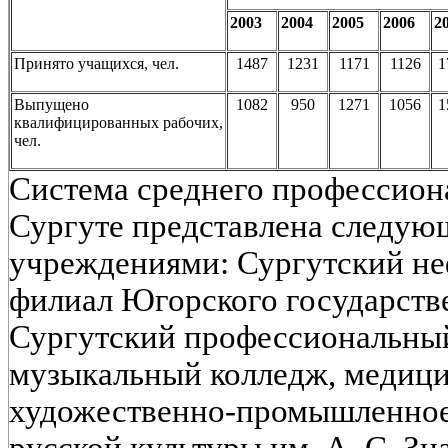
2003
2004
2005
2006
2
Принято учащихся, чел.
1487
1231
1171
1126
1
Выпущено
1082
950
1271
1056
1
квалифицированных рабочих,
чел.
Система среднего профессиона
Сургуте представлена следу
учреждениями: Сургутский не
филиал Югорского государств
Сургутский профессиональный
музыкальный колледж, медици
художественно-промышленное