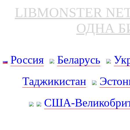
LIBMONSTER N
ОДНА Б
Россия
Беларусь
Ук
Таджикистан
Эстон
США-Великобрит