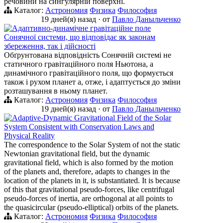
речовини на сингулярній поверхні.
Каталог:
Астрономия
Физика
Философия
19 дней(я) назад
·
от
Павло Даныльченко
Адаптивно-динамічне гравітаційне поле
Сонячної системи, що відповідає як законам
збереження, так і дійсності
Обґрунтована відповідність Сонячній системі не
статичного гравітаційного поля Ньютона, а
динамічного гравітаційного поля, що формується
також і рухом планет а, отже, і адаптується до зміни
розташування в ньому планет.
Каталог:
Астрономия
Физика
Философия
19 дней(я) назад
·
от
Павло Даныльченко
Adaptive-Dynamic Gravitational Field of the Solar
System Consistent with Conservation Laws and
Physical Reality
The correspondence to the Solar System of not the static
Newtonian gravitational field, but the dynamic
gravitational field, which is also formed by the motion
of the planets and, therefore, adapts to changes in the
location of the planets in it, is substantiated. It is because
of this that gravitational pseudo-forces, like centrifugal
pseudo-forces of inertia, are orthogonal at all points to
the quasicircular (pseudo-elliptical) orbits of the planets.
Каталог:
Астрономия
Физика
Философия