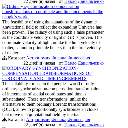
22 дней(я) назад
·
от
Павло Даныльченко
Ordinary synchronization-compensation
transformations of coordinate and time increments in the
people's world
The feasibility of using the equations of the dynamic
gravitational field to reflect the expanding Universe has
been proven. The fallacy of using such a false parameter
as the coordinate velocity of light in GR is proven. This
coordinate velocity of light, unlike the limit velocity of
matter, cannot in principle be less than the true velocity
of matter.
Каталог:
Астрономия
Физика
Философия
22 дней(я) назад
·
от
Павло Даныльченко
ORDINARY SYNCHRONIZATION-
COMPENSATION TRANSFORMATIONS OF
COORDINATE AND TIME INCREMENTS
The suitability for use in the people's world of only
ordinary synchronization-compensation transformations
of increments of spatial coordinates and time is
substantiated. These transformations, unlike the
alternative to them ordinary Lorentz transformations
(OLT), allow to proportionally synchronize all clocks
that move in a gravitational field by inertia.
Каталог:
Астрономия
Физика
Философия
22 дней(я) назад
·
от
Павло Даныльченко