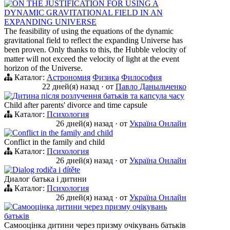
ON THE JUSTIFICATION FOR USING A
DYNAMIC GRAVITATIONAL FIELD IN AN
EXPANDING UNIVERSE
The feasibility of using the equations of the dynamic
gravitational field to reflect the expanding Universe has
been proven. Only thanks to this, the Hubble velocity of
matter will not exceed the velocity of light at the event
horizon of the Universe.
Каталог:
Астрономия
Физика
Философия
22 дней(я) назад
·
от
Павло Даныльченко
Дитина після розлучення батьків та капсула часу
Child after parents' divorce and time capsule
Каталог:
Психология
26 дней(я) назад
·
от
Україна Онлайн
Conflict in the family and child
Conflict in the family and child
Каталог:
Психология
26 дней(я) назад
·
от
Україна Онлайн
Dialog rodiča i dítěte
Диалог батька і дитини
Каталог:
Психология
26 дней(я) назад
·
от
Україна Онлайн
Самооцінка дитини через призму очікувань
батьків
Самооцінка дитини через призму очікувань батьків