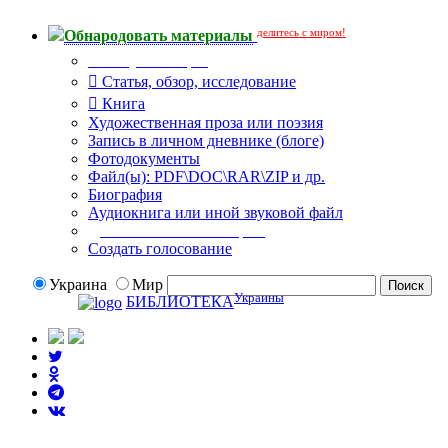
делитесь с миром!
Обнародовать материалы
Тип публикации
Статья, обзор, исследование
Книга
Художественная проза или поэзия
Запись в личном дневнике (блоге)
Фотодокументы
Файл(ы): PDF\DOC\RAR\ZIP и др.
Биография
Аудиокнига или иной звуковой файл
Дополнительные опции:
Создать голосование
Украина
Мир
Украины
БИБЛИОТЕКА