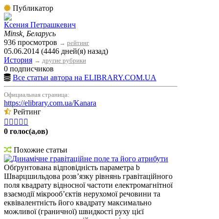
Публикатор
Ксения Петрашкевич
Minsk, Беларусь
936 просмотров
→
рейтинг
05.06.2014 (4446 дней(я) назад)
История
→
другие рубрики
0 подписчиков
Все статьи автора на ELIBRARY.COM.UA
Официальная страница:
https://elibrary.com.ua/Kanara
Рейтинг





0 голос(а,ов)
Похожие статьи
Динамічне гравітаційне поле та його атрибути
Обґрунтована відповідність параметра b
Шварцшильдова розв’язку рівнянь гравітаційного
поля квадрату відносної частоти електромагнітної
взаємодії мікрооб’єктів нерухомої речовини та
еквівалентність його квадрату максимально
можливої (граничної) швидкості руху цієї