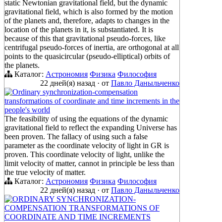
static Newtonian gravitational field, but the dynamic
gravitational field, which is also formed by the motion
of the planets and, therefore, adapts to changes in the
location of the planets in it, is substantiated. It is
because of this that gravitational pseudo-forces, like
centrifugal pseudo-forces of inertia, are orthogonal at all
points to the quasicircular (pseudo-elliptical) orbits of
the planets.
Каталог:
Астрономия
Физика
Философия
22 дней(я) назад
·
от
Павло Даныльченко
Ordinary synchronization-compensation
transformations of coordinate and time increments in the
people's world
The feasibility of using the equations of the dynamic
gravitational field to reflect the expanding Universe has
been proven. The fallacy of using such a false
parameter as the coordinate velocity of light in GR is
proven. This coordinate velocity of light, unlike the
limit velocity of matter, cannot in principle be less than
the true velocity of matter.
Каталог:
Астрономия
Физика
Философия
22 дней(я) назад
·
от
Павло Даныльченко
ORDINARY SYNCHRONIZATION-
COMPENSATION TRANSFORMATIONS OF
COORDINATE AND TIME INCREMENTS