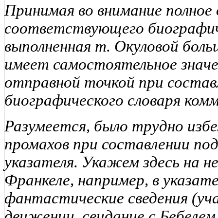
Принимая во внимание полное
соответствующего биографич
выполненная т. Окуловой боль
имеет самостоятельное знач
отправной точкой при состав
биографического словаря комм
Разумеется, было трудно из
промахов при составлении по
указателя. Укажем здесь на н
Франкеле, например, в указат
фантастические сведения (уч
движении, свидание с Бебелем