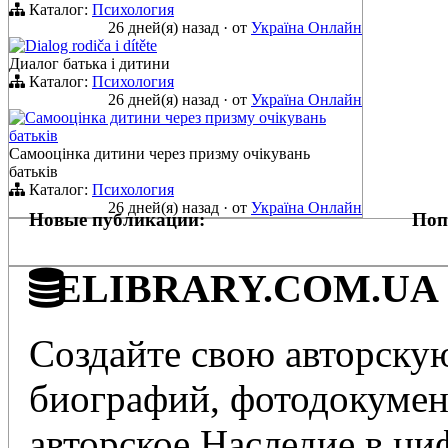
Каталог:
Психология
26 дней(я) назад
·
от
Україна Онлайн
Dialog rodiča i dítěte
Диалог батька і дитини
Каталог:
Психология
26 дней(я) назад
·
от
Україна Онлайн
Самооцінка дитини через призму очікувань
батьків
Самооцінка дитини через призму очікувань
батьків
Каталог:
Психология
26 дней(я) назад
·
от
Україна Онлайн
Новые публикации:
Поп
ELIBRARY.COM.UA - 
Создайте свою авторскую
биографий, фотодокумент
авторское Наследие в ц