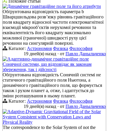
Похожие статьи
Динамічне гравітаційне поле та його атрибути
Обґрунтована відповідність параметра b
Шварцшильдова розв’язку рівнянь гравітаційного
поля квадрату відносної частоти електромагнітної
взаємодії мікрооб’єктів нерухомої речовини та
еквівалентність його квадрату максимально
можливої (граничної) швидкості руху цієї
речовини на сингулярній поверхні.
Каталог:
Астрономия
Физика
Философия
19 дней(я) назад
·
от
Павло Даныльченко
Адаптивно-динамічне гравітаційне поле
Сонячної системи, що відповідає як законам
збереження, так і дійсності
Обґрунтована відповідність Сонячній системі не
статичного гравітаційного поля Ньютона, а
динамічного гравітаційного поля, що формується
також і рухом планет а, отже, і адаптується до
зміни розташування в ньому планет.
Каталог:
Астрономия
Физика
Философия
19 дней(я) назад
·
от
Павло Даныльченко
Adaptive-Dynamic Gravitational Field of the Solar
System Consistent with Conservation Laws and
Physical Reality
The correspondence to the Solar System of not the