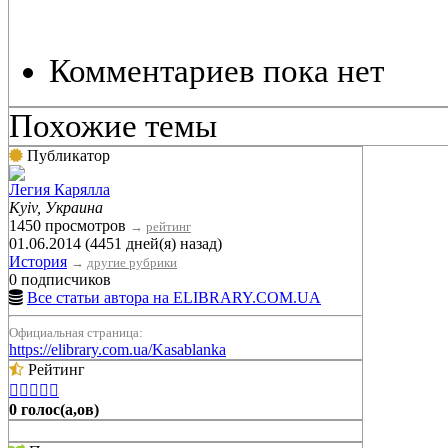
Комментариев пока нет
Похожие темы
Публикатор
Легия Карялла
Kyiv, Украина
1450 просмотров
→
рейтинг
01.06.2014 (4451 дней(я) назад)
История
→
другие рубрики
0 подписчиков
Все статьи автора на ELIBRARY.COM.UA
Официальная страница:
https://elibrary.com.ua/Kasablanka
Рейтинг





0 голос(а,ов)