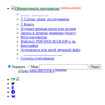
делитесь с миром!
Обнародовать материалы
Тип публикации
Статья, обзор, исследование
Книга
Художественная проза или поэзия
Запись в личном дневнике (блоге)
Фотодокументы
Файл(ы): PDF\DOC\RAR\ZIP и др.
Биография
Аудиокнига или иной звуковой файл
Дополнительные опции:
Создать голосование
Украина
Мир
Украины
БИБЛИОТЕКА