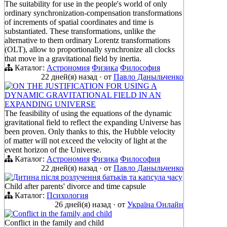
The suitability for use in the people's world of only
ordinary synchronization-compensation transformations
of increments of spatial coordinates and time is
substantiated. These transformations, unlike the
alternative to them ordinary Lorentz transformations
(OLT), allow to proportionally synchronize all clocks
that move in a gravitational field by inertia.
Каталог:
Астрономия
Физика
Философия
22 дней(я) назад
·
от
Павло Даныльченко
ON THE JUSTIFICATION FOR USING A
DYNAMIC GRAVITATIONAL FIELD IN AN
EXPANDING UNIVERSE
The feasibility of using the equations of the dynamic
gravitational field to reflect the expanding Universe has
been proven. Only thanks to this, the Hubble velocity
of matter will not exceed the velocity of light at the
event horizon of the Universe.
Каталог:
Астрономия
Физика
Философия
22 дней(я) назад
·
от
Павло Даныльченко
Дитина після розлучення батьків та капсула часу
Child after parents' divorce and time capsule
Каталог:
Психология
26 дней(я) назад
·
от
Україна Онлайн
Conflict in the family and child
Conflict in the family and child