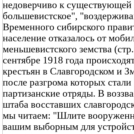
недоверчиво к существующей 
большевистское", "воздержив
Временного сибирского правите
население отказалось от мобил
меньшевистского земства (стр. 
сентябре 1918 года происходя
крестьян в Славгородском и З
после разгрома которых стали
партизанские отряды. В возз
штаба восставших славгородски
мы читаем: "Шлите вооруженн
вашим выборным для устройст