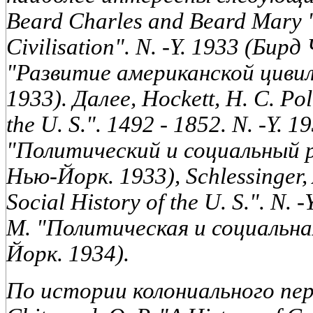
Beard Charles and Beard Mary "
Civilisation". N. -Y. 1933 (Бир
"Развитие американской циви
1933). Далее, Hockett, H. С. Pol
the U. S.". 1492 - 1852. N. -Y. 
"Политический и социальный р
Нью-Йорк. 1933), Schlessinger, 
Social History of the U. S.". N
М. "Политическая и социальная
Йорк. 1934).
По истории колониального пе