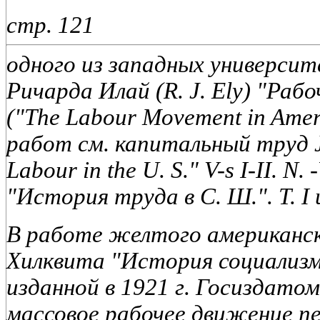
стр. 121
одного из западных университ
Ричарда Илай (R. J. Ely) "Раб
("The Labour Movement in Amer
работ см. капитальный труд J
Labour in the U. S." V-s I-II. N
"История труда в С. Ш.". Т. I 
В работе желтого американс
Хилквита "История социализм
изданной в 1921 г. Госиздатом
массовое рабочее движение пе