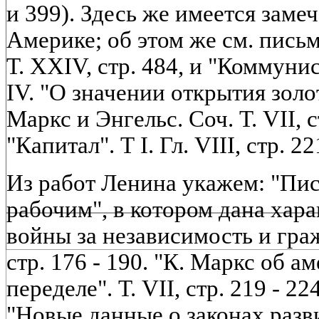
и 399). Здесь же имеется заме
Америке; об этом же см. письм
Т. XXIV, стр. 484, и "Коммуни
IV. "О значении открытия золо
Маркс и Энгельс. Соч. Т. VII, с
"Капитал". Т I. Гл. VIII, стр. 22
Из работ Ленина укажем: "Пи
рабочим", в котором дана хар
войны за независимость и гра
стр. 176 - 190. "К. Маркс об 
переделе". Т. VII, стр. 219 - 2
"Новые данные о законах разв