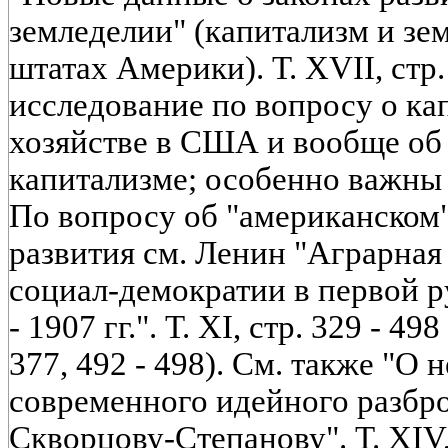
земледелии" (капитализм и з
штатах Америки). Т. XVII, стр
исследование по вопросу о ка
хозяйстве в США и вообще об
капитализме; особенно важны в
По вопросу об "американском"
развития см. Ленин "Аграрна
социал-демократии в первой р
- 1907 гг.". Т. XI, стр. 329 - 49
377, 492 - 498). См. также "О
современного идейного разбро
Скворцову-Степанову". Т. XIV, 