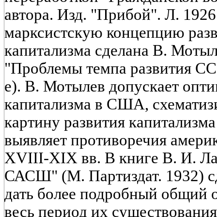
автора. Изд. "Прибой". Л. 192
марксистскую концепцию разв
капитализма сделана В. Мотылев
"Проблемы темпа развития СССР
е). В. Мотылев допускает опт
капитализма в США, схематиз
картину развития капитализм
выявляет противоречия америк
XVIII-XIX вв. В книге В. И. Л
САСШ" (М. Партиздат. 1932) с
дать более подробный общий 
весь период их существования