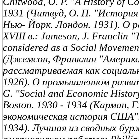
Chitwood, О. P. "A History of Co
1931 (Читвуд, О. П. "История
Нью- Йорк. Лондон. 1931). О 
XVIII в.: Jameson, J. Franclin 
considered as a Social Movemen
(Джемсон, Франклин "Америка
рассматриваемая как социальн
1926). О промышленном разви
G. "Social and Economic History o
Boston. 1930 - 1934 (Карман, Г
экономическая история США". Т
1934). Лучшая из сводных бу