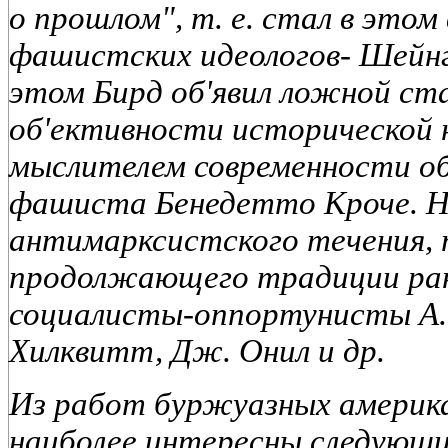
о прошлом", т. е. стал в этом
фашистских идеологов- Шейнгл
этом Бирд об'явил ложной с
об'ективности исторической 
мыслителем современности об
фашиста Бенедетто Кроче. Н
антимарксистского течения, 
продолжающего традиции ран
социалисты-оппортунисты А. 
Хилквитт, Дж. Онил и др.
Из работ буржуазных америк
наиболее интересны следующи