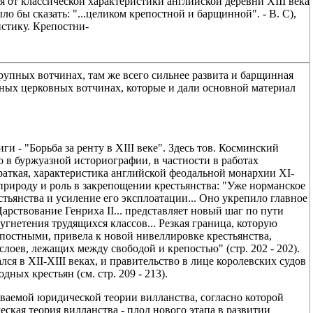
ся от классической характеристики английской деревни XIII века
о бы сказать: "...целиком крепостной и барщинной". - В. С),
истику. Крепостни-
рупных вотчинах, там же всего сильнее развита и барщинная
упных церковных вотчинах, которые и дали основной материал
и - "Борьба за ренту в XIII веке". Здесь тов. Косминский
 в буржуазной историографии, в частности в работах
краткая, характеристика английской феодальной монархии XI-
 природу и роль в закрепощении крестьянства: "Уже норманское
тьянства и усиление его эксплоатации... Оно укрепило главное
 Царствование Генриха II... представляет новый шаг по пути
угнетения трудящихся классов... Резкая граница, которую
постными, привела к новой нивеллировке крестьянства,
оев, лежащих между свободой и крепостью" (стр. 202 - 202).
я в XII-XIII веках, и правительство в лице королевских судов
ных крестьян (см. стр. 209 - 213).
ваемой юридической теории вилланства, согласно которой
кая теория вилланства - плод нового этапа в развитии