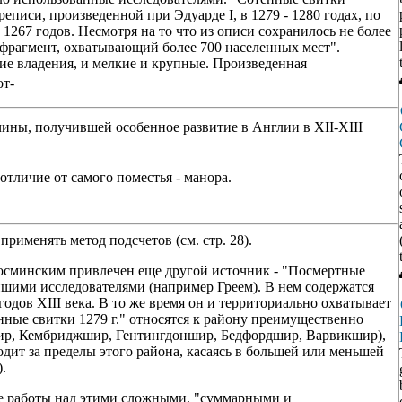
еписи, произведенной при Эдуарде I, в 1279 - 1280 годах, по
1267 годов. Несмотря на то что из описи сохранилось не более
й фрагмент, охватывающий более 700 населенных мест".
ие владения, и мелкие и крупные. Произведенная
от-
ины, получившей особенное развитие в Англии в XII-XIII
тличие от самого поместья - манора.
рименять метод подсчетов (см. стр. 28).
Косминским привлечен еще другой источник - "Посмертные
йшими исследователями (например Греем). В нем содержатся
годов XIII века. В то же время он и территориально охватывает
ные свитки 1279 г." относятся к району преимущественно
ир, Кембриджшир, Гентингдоншир, Бедфордшир, Варвикшир),
дит за пределы этого района, касаясь в большей или меньшей
.
те работы над этими сложными, "суммарными и