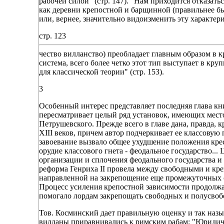
рабочей силой" (стр. 147). "Нам приходится отказать
как деревни крепостной и барщинной (правильнее был
или, вернее, значительно видоизменить эту характер
стр. 123
чество вилланство) преобладает главным образом в к
система, всего более четко этот тип выступает в кр
для классической теории" (стр. 153).
3
Особенный интерес представляет последняя глава книг
пересматривает целый ряд установок, имеющих место
Петрушевского. Прежде всего в главе дана, правда, 
XIII веков, причем автор подчеркивает ее классовую
завоевание вызвало общее ухудшение положения крес
орудие классового гнета - феодальное государство...
организации и сплочения феодального государства и 
реформа Генриха II провела между свободными и кре
направленной на закрепощение еще промежуточных сл
Процесс усиления крепостной зависимости продолжалс
помогало лордам закрепощать свободных и полусвобод
Тов. Косминский дает правильную оценку и так назы
вилланы приравнивались к римским рабам: "Юридичес