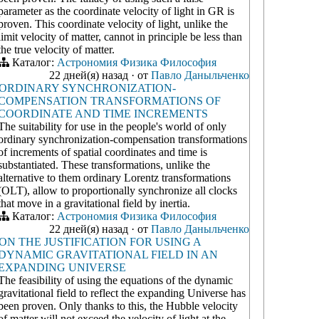
parameter as the coordinate velocity of light in GR is
proven. This coordinate velocity of light, unlike the
limit velocity of matter, cannot in principle be less than
the true velocity of matter.
Каталог:
Астрономия
Физика
Философия
22 дней(я) назад
·
от
Павло Даныльченко
ORDINARY SYNCHRONIZATION-
COMPENSATION TRANSFORMATIONS OF
COORDINATE AND TIME INCREMENTS
The suitability for use in the people's world of only
ordinary synchronization-compensation transformations
of increments of spatial coordinates and time is
substantiated. These transformations, unlike the
alternative to them ordinary Lorentz transformations
(OLT), allow to proportionally synchronize all clocks
that move in a gravitational field by inertia.
Каталог:
Астрономия
Физика
Философия
22 дней(я) назад
·
от
Павло Даныльченко
ON THE JUSTIFICATION FOR USING A
DYNAMIC GRAVITATIONAL FIELD IN AN
EXPANDING UNIVERSE
The feasibility of using the equations of the dynamic
gravitational field to reflect the expanding Universe has
been proven. Only thanks to this, the Hubble velocity
of matter will not exceed the velocity of light at the