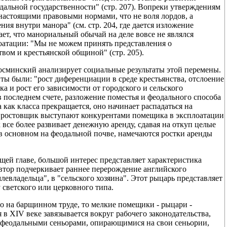
дальной государственности" (стр. 207). Вопреки утверждениям
 настоящими правовыми нормами, что не воля лордов, а
я внутри манора" (см. стр. 204, где дается изложение
ет, что манориальный обычай на деле вовсе не являлся
атации: "Мы не можем принять представления о
вом и крестьянской общиной" (стр. 205).
осминский анализирует социальные результаты этой перемены.
ы были: "рост диференциации в среде крестьянства, отслоение
а и рост его зависимости от городского и сельского
в последнем счете, разложение поместья и феодального способа
а как класса прекращается, оно начинает распадаться на
й ростовщик выступают конкурентами помещика в эксплоатации
 все более развивает денежную аренду, сдавая на откуп целые
 в основном на феодальной почве, намечаются ростки аренды
щей главе, большой интерес представляет характеристика
втор подчеркивает раннее перерождение английского
левладельца", в "сельского хозяина". Этот рыцарь представляет
светского или церковного типа.
о на барщинном труде, то мелкие помещики - рыцари -
я в XIV веке завязывается вокруг рабочего законодательства,
феодальными сеньорами, опирающимися на свои сеньории,