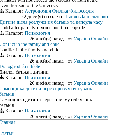
event horizon of the Universe.
Каталог:
Астрономия
Физика
Философия
22 дней(я) назад
·
от
Павло Даныльченко
Дитина після розлучення батьків та капсула часу
Child after parents' divorce and time capsule
Каталог:
Психология
26 дней(я) назад
·
от
Україна Онлайн
Conflict in the family and child
Conflict in the family and child
Каталог:
Психология
26 дней(я) назад
·
от
Україна Онлайн
Dialog rodiča i dítěte
Диалог батька і дитини
Каталог:
Психология
26 дней(я) назад
·
от
Україна Онлайн
Самооцінка дитини через призму очікувань
батьків
Самооцінка дитини через призму очікувань
батьків
Каталог:
Психология
26 дней(я) назад
·
от
Україна Онлайн
Главная
›
Статьи