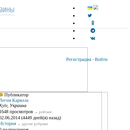
раины
Регистрация
·
Войти
Публикатор
Легия Карялла
Kyiv, Украина
1648 просмотров
→
рейтинг
02.06.2014 (4449 дней(я) назад)
История
→
другие рубрики
0 подписчиков