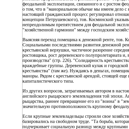
феодальной эксплоатации, связанного и с ростом фео
о том, что в "манориальном обычае мы имеем дело с
настоящий гражданский процесс регулировал отношени
концепции Петрушевского), тов. Косминский указыва
непреодолимым препятствием для феодальной экспло
"хозяйственной гармонии" между господским хозяйст
Выясняя переход помещика к денежной ренте, тов. К
Социальными последствиями развития денежной рент
крестьянской верхушки, частичное разорение середняк
ростовщика, рост деревенского полупролетариата и, 
производства" (стр. 226). "Солидарность крестьянств
враждебные группы. Деревенский кулак и городско
крестьянства" (там же). Нуждаясь в деньгах, помещик
маноры. Рядом с крестьянской арендой, стоящей еще
капиталистического типа.
Из других вопросов, затрагиваемых автором в настоя
английского рыцарского землевладения той эпохи. А
рыцарства, раннее превращение его из "воина" в "зем
значительную противоположность крупному феодалу 
Если крупные землевладельцы строили свое хозяйств
базировались на свободном труде. "Та борьба, котора
подчеркивает социальную разницу между крупными 