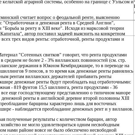
 кельтской аграрной системы, особенно на границе с Уэльсом и
сминский считает вопрос о феодальной ренте, выяснению
: "Отработочная и денежная рента в Средней Англии",
"Борьба за ренту в XIII веке". Исходя из марксовой теории
 "Капитала", автор поставил задачей выяснить на конкретном
 всех трех видов ренты: отработочной, ренты продуктами и
атериал "Сотенных свитков" говорит, что рента продуктами
в среднем не более 2 - 3% вилланских повинностей (см. стр.
вилланские держания в Южном Кембриджшире, то в переводе на
 шиллингов 9 пенсов, в то время как денежные ренты равнялись
жным рентам вилланских держателей прибавить ренты
жшире денежные ренты будут преобладать над отработочными:
жная - 819 фунтов 15,5 шиллинга, рента продуктами - 36
еки все еще господствующему представлению о типичном маноре
и денежной ренты в английской деревне второй половины XIII
т преобладание барщины характерно лишь для восточных
шире - наблюдается преобладание денежных рент и у вилланов.
ая полученные результаты с количеством барщин, автор
ое хозяйство не могло удовлетвориться одним несвободным
мом нами районе вовсе не было обеспечено несвободной