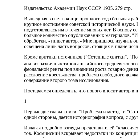
Издательство Академии Наук СССР. 1935. 279 стр.
Вышедшая в свет в конце прошлого года большая рабо
крупное достижение советской исторической науки. В
подготовлялась им в течение многих лет. В основу е
большое количество опубликованных материалов. "И
обработки, - пишет автор. - Мне пришлось изучить оп
освещена лишь часть вопросов, стоящих в плане иссл
Кроме критики источников ("Сотенные свитки", "Пос
анализ различных типов английского средневекового
феодальной ренты под влиянием роста товарно-денеж
расслоение крестьянства, проблема свободного держ
содержание второго тома исследования.
Постараемся определить, что нового вносит автор в 
1
Первые две главы книги: "Проблема и метод" и "Соте
одной стороны, дается историография вопроса, с дру
Излагая подробно взгляды представителей "классиче
тов. Косминский вскрывает недостатки их концепции