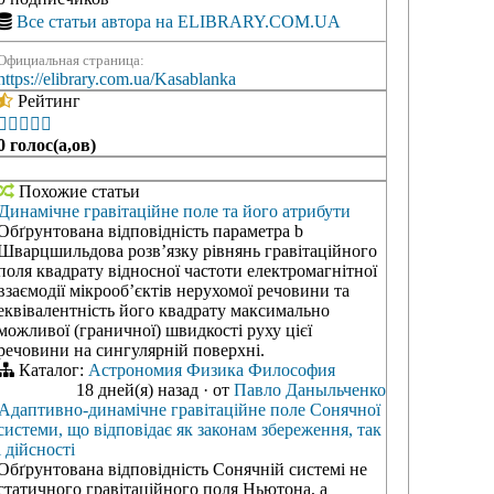
Все статьи автора на ELIBRARY.COM.UA
Официальная страница:
https://elibrary.com.ua/Kasablanka
Рейтинг





0 голос(а,ов)
Похожие статьи
Динамічне гравітаційне поле та його атрибути
Обґрунтована відповідність параметра b
Шварцшильдова розв’язку рівнянь гравітаційного
поля квадрату відносної частоти електромагнітної
взаємодії мікрооб’єктів нерухомої речовини та
еквівалентність його квадрату максимально
можливої (граничної) швидкості руху цієї
речовини на сингулярній поверхні.
Каталог:
Астрономия
Физика
Философия
18 дней(я) назад
·
от
Павло Даныльченко
Адаптивно-динамічне гравітаційне поле Сонячної
системи, що відповідає як законам збереження, так
і дійсності
Обґрунтована відповідність Сонячній системі не
статичного гравітаційного поля Ньютона, а