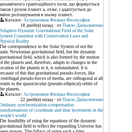
динамічного гравітаційного поля, що формується
також і рухом планет а, отже, і адаптується до
зміни розташування в ньому планет.
Каталог:
Астрономия
Физика
Философия
18 дней(я) назад
·
от
Павло Даныльченко
Adaptive-Dynamic Gravitational Field of the Solar
System Consistent with Conservation Laws and
Physical Reality
The correspondence to the Solar System of not the
static Newtonian gravitational field, but the dynamic
gravitational field, which is also formed by the motion
of the planets and, therefore, adapts to changes in the
location of the planets in it, is substantiated. It is
because of this that gravitational pseudo-forces, like
centrifugal pseudo-forces of inertia, are orthogonal at all
points to the quasicircular (pseudo-elliptical) orbits of
the planets.
Каталог:
Астрономия
Физика
Философия
22 дней(я) назад
·
от
Павло Даныльченко
Ordinary synchronization-compensation
transformations of coordinate and time increments in the
people's world
The feasibility of using the equations of the dynamic
gravitational field to reflect the expanding Universe has
been proven. The fallacy of using such a false