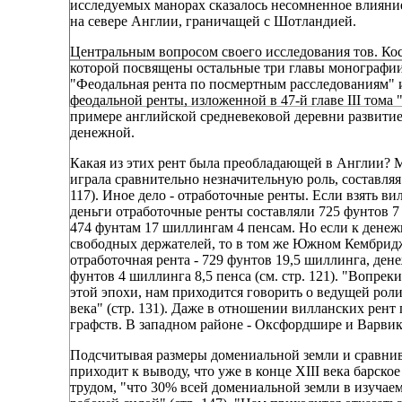
исследуемых манорах сказалось несомненное влияние
на севере Англии, граничащей с Шотландией.
Центральным вопросом своего исследования тов. Ко
которой посвящены остальные три главы монографии
"Феодальная рента по посмертным расследованиям" и 
феодальной ренты, изложенной в 47-й главе III тома
примере английской средневековой деревни развитие
денежной.
Какая из этих рент была преобладающей в Англии? М
играла сравнительно незначительную роль, составляя 
117). Иное дело - отработочные ренты. Если взять 
деньги отработочные ренты составляли 725 фунтов 7
474 фунтам 17 шиллингам 4 пенсам. Но если к дене
свободных держателей, то в том же Южном Кембрид
отработочная рента - 729 фунтов 19,5 шиллинга, дене
фунтов 4 шиллинга 8,5 пенса (см. стр. 121). "Вопр
этой эпохи, нам приходится говорить о ведущей рол
века" (стр. 131). Даже в отношении вилланских рен
графств. В западном районе - Оксфордшире и Варвик
Подсчитывая размеры домениальной земли и сравнив
приходит к выводу, что уже в конце XIII века барск
трудом, "что 30% всей домениальной земли в изучае