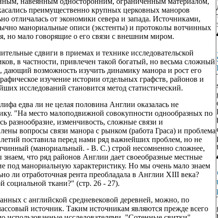
нным, навеянным односторонним, ограниченным материалом,
касались преимущественно крупных церковных маноров
но отличалась от экономики севера и запада. Источниками,
ычно манориальные описи (экстенты) и протоколы вотчинных
, но мало говорящие о его связи с внешним миром.
тельные сдвиги в приемах и технике исследовательской
ков, в частности, привлечен такой богатый, но весьма сложный
s"), дающий возможность изучить динамику манора и рост его
рафическое изучение истории отдельных графств, районов и
йших исследований становится метод статистический.
лифа едва ли не целая половина Англии оказалась не
ику. "На место малоподвижной совокупности однообразных по
ь разнообразие, изменчивость, сложные связи и
влены вопросы связи манора с рынком (работа Граса) и проблема
илетий поставила перед нами ряд важнейших проблем, но не
отчинный (манориальный. - В. С.) строй несомненно сложнее,
 знаем, что ряд районов Англии дает своеобразные местные
е под манориальную характеристику. Но мы очень мало знаем
ьно ли отработочная рента преобладала в Англии XIII века?
социальной ткани?" (стр. 26 - 27).
занных с английской средневековой деревней, можно, по
массовый источник. Таким источникам являются прежде всего
ло использованные исследователями. "Сотенные свитки"