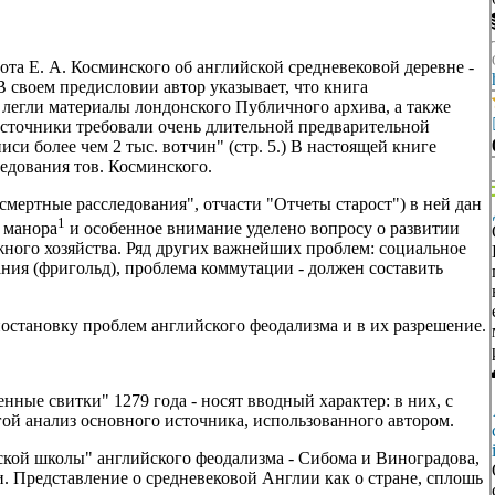
та Е. А. Косминского об английской средневековой деревне -
 своем предисловии автор указывает, что книга
е легли материалы лондонского Публичного архива, а также
сточники требовали очень длительной предварительной
иси более чем 2 тыс. вотчин" (стр. 5.) В настоящей книге
едования тов. Косминского.
мертные расследования", отчасти "Отчеты старост") в ней дан
1
 манора
и особенное внимание уделено вопросу о развитии
ного хозяйства. Ряд других важнейших проблем: социальное
ания (фригольд), проблема коммутации - должен составить
постановку проблем английского феодализма и в их разрешение.
нные свитки" 1279 года - носят вводный характер: в них, с
гой анализ основного источника, использованного автором.
ской школы" английского феодализма - Сибома и Виноградова,
. Представление о средневековой Англии как о стране, сплошь