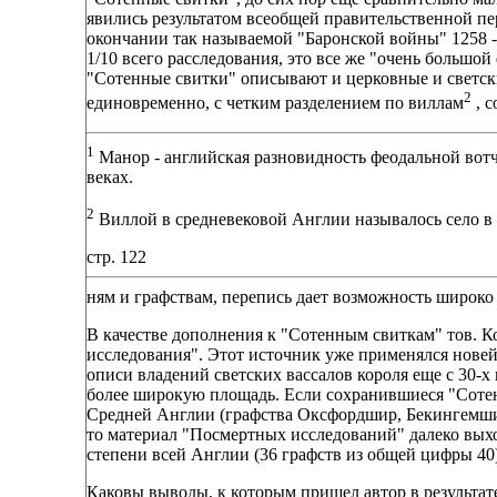
явились результатом всеобщей правительственной пер
окончании так называемой "Баронской войны" 1258 - 
1/10 всего расследования, это все же "очень большо
"Сотенные свитки" описывают и церковные и светск
2
единовременно, с четким разделением по виллам
, с
1
Манор - английская разновидность феодальной вотч
веках.
2
Виллой в средневековой Англии называлось село в о
стр. 122
ням и графствам, перепись дает возможность широко п
В качестве дополнения к "Сотенным свиткам" тов. 
исследования". Этот источник уже применялся нове
описи владений светских вассалов короля еще с 30-х 
более широкую площадь. Если сохранившиеся "Сотен
Средней Англии (графства Оксфордшир, Бекингемш
то материал "Посмертных исследований" далеко выхо
степени всей Англии (36 графств из общей цифры 40)
Каковы выводы, к которым пришел автор в результа