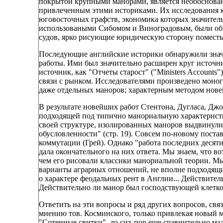
покрытой крупными манорами, является необоснова
привлеченным этими историками. Их исследования 
юговосточных графств, экономика которых значитель
использоваными Сибомом и Виноградовым, были об
судов, ярко рисующие юридическую сторону поместья
Последующие английские историки обнаружили значи
работы. Ими был значительно расширен круг источни
источник, как "Отчеты старост" ("Ministers Account
связи с рынком. Исследователями произведено моног
даже отдельных маноров; характерным методом нове
В результате новейших работ Стентона, Дугласа, Джо
подходящей под типично манориальную характерист
своей структуре, изолированных маноров выдвинулис
обусловленности" (стр. 19). Совсем по-новому поста
коммутации (Грей). Однако "работа последних десят
дала окончательного на них ответа. Мы знаем, что в
чем его рисовали классики манориальной теории. Мы
варианты аграрных отношений, не вполне подходящи
о характере феодальных рент в Англии... Действител
Действительно ли манор был господствующей клеткой 
Ответить на эти вопросы и ряд других вопросов, свя
мнению тов. Косминского, только привлекая новый 
"Сотенные свитки", до сих пор еще сравнительно ма