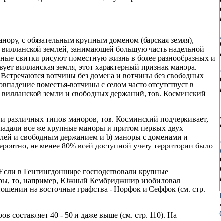
нору, с обязательным крупным доменом (барская земля),
 вилланской землей, занимающей большую часть надельной
нные свитки рисуют поместную жизнь в более разнообразных и
вует вилланская земля, этот характерный признак манора.
Встречаются вотчины без домена и вотчины без свободных
овпадение поместья-вотчины с селом часто отсутствует в
, вилланской земли и свободных держаний, тов. Косминский
и различных типов маноров, тов. Косминский подчеркивает,
ладали все же крупные маноры и притом первых двух
землей и свободным держанием и b) маноры с доменами и
Вероятно, не менее 80% всей доступной учету территории было
о. Если в Гентингдоншире господствовали крупные
оры, то, например, Южный Кембриджшир изобиловал
ошении на восточные графства - Норфок и Сеффок (см. стр.
 составляет 40 - 50 и даже выше (см. стр. 110). На