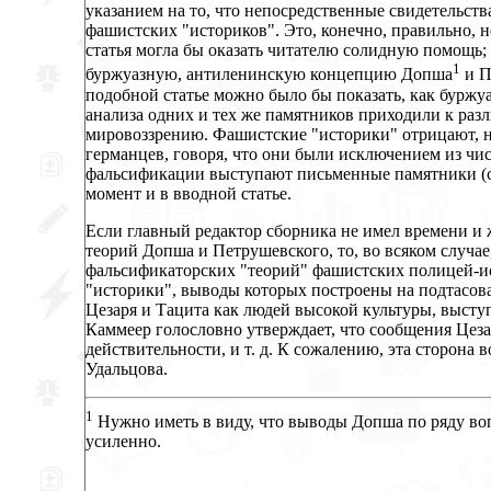
указанием на то, что непосредственные свидетельст
фашистских "историков". Это, конечно, правильно, н
статья могла бы оказать читателю солидную помощь;
1
буржуазную, антиленинскую концепцию Допша
и П
подобной статье можно было бы показать, как буржу
анализа одних и тех же памятников приходили к разл
мировоззрению. Фашистские "историки" отрицают, 
германцев, говоря, что они были исключением из чис
фальсификации выступают письменные памятники (стр.
момент и в вводной статье.
Если главный редактор сборника не имел времени и
теорий Допша и Петрушевского, то, во всяком случа
фальсификаторских "теорий" фашистских полицей-и
"историки", выводы которых построены на подтасова
Цезаря и Тацита как людей высокой культуры, выст
Каммеер голословно утверждает, что сообщения Цеза
действительности, и т. д. К сожалению, эта сторона 
Удальцова.
1
Нужно иметь в виду, что выводы Допша по ряду во
усиленно.