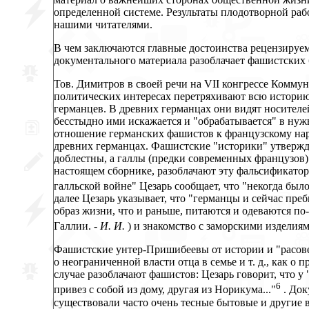
определенной системе. Результаты плодотворной ра
нашими читателями.
В чем заключаются главные достоинства рецензируе
документального материала разоблачает фашистски
Тов. Димитров в своей речи на VII конгрессе Комму
политических интересах перетряхивают всю историю
германцев. В древних германцах они видят носителе
бесстыдно ими искажается и "обрабатывается" в ну
отношение германских фашистов к французскому наро
древних германцах. Фашистские "историки" утвержд
доблестны, а галлы (предки современных французов)
настоящем сборнике, разоблачают эту фальсификато
галльской войне" Цезарь сообщает, что "некогда было
далее Цезарь указывает, что "германцы и сейчас пре
образ жизни, что и раньше, питаются и одеваются по
Галлии. -
И. И.
) и знакомство с заморскими изделиям
Фашистские унтер-Пришибеевы от истории и "расовед
о неограниченной власти отца в семье и т. д., как о
случае разоблачают фашистов: Цезарь говорит, что у
6
привез с собой из дому, другая из Норикума..."
. Док
существовали часто очень тесные бытовые и другие 