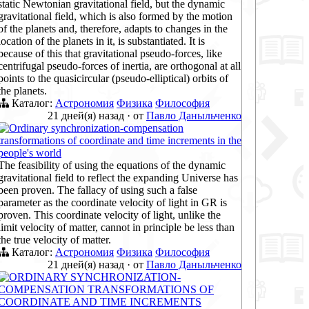
static Newtonian gravitational field, but the dynamic
gravitational field, which is also formed by the motion
of the planets and, therefore, adapts to changes in the
location of the planets in it, is substantiated. It is
because of this that gravitational pseudo-forces, like
centrifugal pseudo-forces of inertia, are orthogonal at all
points to the quasicircular (pseudo-elliptical) orbits of
the planets.
Каталог:
Астрономия
Физика
Философия
21 дней(я) назад
·
от
Павло Даныльченко
Ordinary synchronization-compensation
transformations of coordinate and time increments in the
people's world
The feasibility of using the equations of the dynamic
gravitational field to reflect the expanding Universe has
been proven. The fallacy of using such a false
parameter as the coordinate velocity of light in GR is
proven. This coordinate velocity of light, unlike the
limit velocity of matter, cannot in principle be less than
the true velocity of matter.
Каталог:
Астрономия
Физика
Философия
21 дней(я) назад
·
от
Павло Даныльченко
ORDINARY SYNCHRONIZATION-
COMPENSATION TRANSFORMATIONS OF
COORDINATE AND TIME INCREMENTS