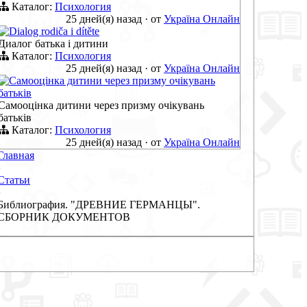
Каталог:
Психология
25 дней(я) назад
·
от
Україна Онлайн
Dialog rodiča i dítěte
Диалог батька і дитини
Каталог:
Психология
25 дней(я) назад
·
от
Україна Онлайн
Самооцінка дитини через призму очікувань
батьків
Самооцінка дитини через призму очікувань
батьків
Каталог:
Психология
25 дней(я) назад
·
от
Україна Онлайн
Главная
›
Статьи
›
Библиография. "ДРЕВНИЕ ГЕРМАНЦЫ".
СБОРНИК ДОКУМЕНТОВ