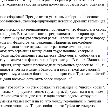
боты коллектива составителей должным образом будут оценены
мого сборника? Прежде всего указанный сборник на основе
х борзописцев, фальсифицирующих историю древних германцев.
нистического интернационала подчеркнул, что фашисты в своих
 народов. В том числе они перетряхивают и историю древних
й "духа и культуры северной расы". Прошлое немецкого народа
жном для фашистов направлении. Например враждебное
ду находит свое отражение в трактовке ими вопроса о
ают, что германцы всегда были трудолюбивы, храбры и
 были якобы лишены этих качеств. Документы, собранные в
рскую галиматью фашистских борзописцев. В своих "Записках о
4
 время, когда галлы превосходили германцев доблестью..."
, и
бывают в той же нужде и бедности и ведут такой же суровый
-прежнему, а галлам близость провинции (т. е. Трансальпийской
5
и дали возможность жить более широко..."
.
ы" говорят о "чистых браках" у германцев, о "чистой крови",
 признаках, присущих только германцам. Документы и в данном
 "Ариовиста были две жены: одна свевка родом, которую он
ументы указывают и на то, что между германцами и галлами
взаимоотношения. Тацит сообщает, что "убии не стыдятся