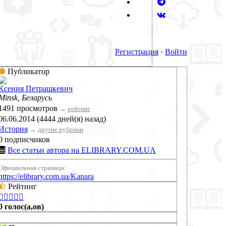
Регистрация
·
Войти
Публикатор
Ксения Петрашкевич
Minsk, Беларусь
1491 просмотров
→
рейтинг
06.06.2014 (4444 дней(я) назад)
История
→
другие рубрики
0 подписчиков
Все статьи автора на ELIBRARY.COM.UA
Официальная страница:
https://elibrary.com.ua/Kanara
Рейтинг





0 голос(а,ов)