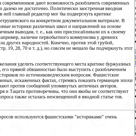
ва современников дают возможность разоблачить современных
о далеко не достаточно. Политически заостренная вводная
 в ней главный редактор мог бы подвергнуть критике
етрушевского на конкретном документальном материале. В
азные историки различных школ и направлений на основе
ичным выводам, т. е., как они приспосабливали их к своему
например, наличие первобытного коммунизма у древних
ла других народностей. Конечно, против этой грубой,
 19, 28, 70 и т. д.), но совсем не мешало бы подчеркнуть этот
 желания уделить соответствующего места критике буржуазных
е, его прямой обязанностью было выступить с разоблачением
сториков по источниковедческим вопросам. Фашистские
нных, искаженных фактах, стремясь показать германцев эпохи
упают против сообщений упомянутых античных авторов.
ря и Тацита противоречивы, что они якобы не соответствуют
вопроса также осталась неосвещенной в вводной статье тов.
просов используются фашистскими "историками" очень