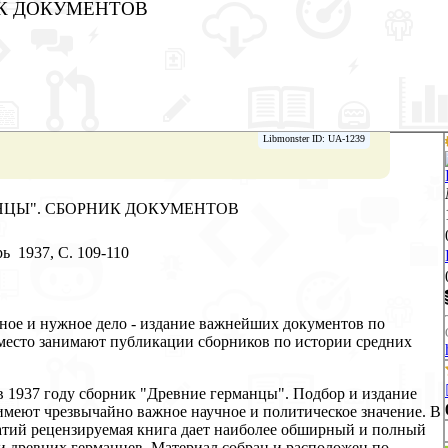
НИК ДОКУМЕНТОВ
Libmonster ID: UA-1239
МАНЦЫ". СБОРНИК ДОКУМЕНТОВ
ь 1937, C. 109-110
ное и нужное дело - издание важнейших документов по
место занимают публикации сборников по истории средних
в 1937 году сборник "Древние германцы". Подбор и издание
имеют чрезвычайно важное научное и политическое значение. В
атий рецензируемая книга дает наиболее обширный и полный
 древних германцев. Материал собран и расположен по