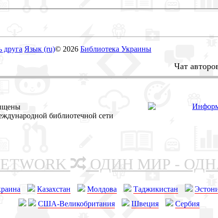
ь друга
Язык (ru)
© 2026
Библиотека Украины
Чат авторо
щищены
еждународной библиотечной сети
NETWORK
ОДИН МИР - ОД
краина
Казахстан
Молдова
Таджикистан
Эстон
США-Великобритания
Швеция
Сербия