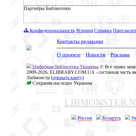
Партнёры Библиотеки
Конфиденциальность
Условия
Справка
Пригласит
Контакты редакции
О проекте
·
Новости
·
Реклама
Цифровая библиотека Украины
© Все права за
2009-2026, ELIBRARY.COM.UA - составная часть м
Либмонстр (
открыть карту
)
Сохраняя наследие Украины
LIBMONSTER 
Россия
Беларусь
У