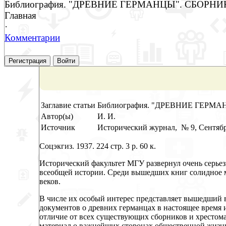
Библиография. "ДРЕВНИЕ ГЕРМАНЦЫ". СБОР
Главная
·
Комментарии
Регистрация
Войти
Заглавие статьи
Библиография. "ДРЕВНИЕ ГЕР
Автор(ы)
И. И.
Источник
Исторический журнал, № 9, Сентябр
Соцэкгиз. 1937. 224 стр. 3 р. 60 к.
Исторический факультет МГУ развернул очень серьез
всеобщей истории. Среди вышедших книг солидное 
веков.
В числе их особый интерес представляет вышедший 
документов о древних германцах в настоящее время 
отличие от всех существующих сборников и хрестом
материал о важнейших сторонах общественной жизни