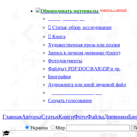
делитесь с миром!
Обнародовать материалы
Тип публикации
Статья, обзор, исследование
Книга
Художественная проза или поэзия
Запись в личном дневнике (блоге)
Фотодокументы
Файл(ы): PDF\DOC\RAR\ZIP и др.
Биография
Аудиокнига или иной звуковой файл
Дополнительные опции:
Создать голосование
Главная
Авторы
Статьи
Книги
Фото
Файлы
Дневники
Би
Украина
Мир