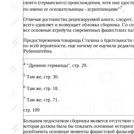
своего (германского) происхождения, хотя они удост
7
по имени ее основательницы - агриппинцами"
.
Отмечая достоинства рецензируемой книги, следует, 
всего удивляет и возмущает обложка сборника. Со 
все основные атрибуты современных фашистских пал
Предостережения товарища Сталина о бдительности и
по всей вероятности, еще ничему не научили редакто
Рубинштейна.
4
"Древние германцы", стр. 29.
5
Там же, стр. 30.
6
Там же, стр. 18.
7
Там же, стр. 71.
стр. 109
Большим недостатком сборника является отсутствие 
которая должна была бы показать основные историог
разоблачить основные моменты фашистской фальсифи