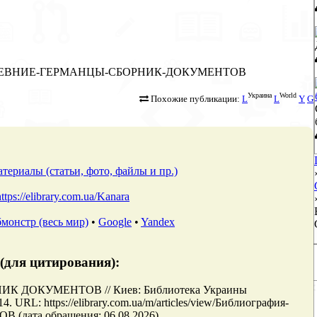
ография-ДРЕВНИЕ-ГЕРМАНЦЫ-СБОРНИК-ДОКУМЕНТОВ
Украина
World
Похожие публикации:
L
L
Y
G
териалы (статьи, фото, файлы и пр.)
https://elibrary.com.ua/Kanara
монстр (весь мир)
•
Google
•
Yandex
(для цитирования):
К ДОКУМЕНТОВ // Киев: Библиотека Украины
URL: https://elibrary.com.ua/m/articles/view/Библиография-
та обращения: 06.08.2026).