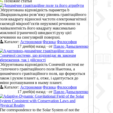
Похожие статьи
Динамічне гравітаційне поле та його атрибути
Обґрунтована відповідність параметра b
Шварцшильдова розв’язку рівнянь гравітаційного
поля квадрату відносної частоти електромагнітної
взаємодії мікрооб’єктів нерухомої речовини та
еквівалентність його квадрату максимально
можливої (граничної) швидкості руху цієї
речовини на сингулярній поверхні.
Каталог:
Астрономия
Физика
Философия
17 дней(я) назад
·
от
Павло Даныльченко
Адаптивно-динамічне гравітаційне поле
Сонячної системи, що відповідає як законам
збереження, так і дійсності
Обґрунтована відповідність Сонячній системі не
статичного гравітаційного поля Ньютона, а
динамічного гравітаційного поля, що формується
також і рухом планет а, отже, і адаптується до
зміни розташування в ньому планет.
Каталог:
Астрономия
Физика
Философия
17 дней(я) назад
·
от
Павло Даныльченко
Adaptive-Dynamic Gravitational Field of the Solar
System Consistent with Conservation Laws and
Physical Reality
The correspondence to the Solar System of not the