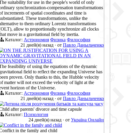
The suitability for use in the people's world of only
ordinary synchronization-compensation transformations
of increments of spatial coordinates and time is
substantiated. These transformations, unlike the
alternative to them ordinary Lorentz transformations
(OLT), allow to proportionally synchronize all clocks
that move in a gravitational field by inertia.
Каталог:
Астрономия
Физика
Философия
21 дней(я) назад
·
от
Павло Даныльченко
ON THE JUSTIFICATION FOR USING A
DYNAMIC GRAVITATIONAL FIELD IN AN
EXPANDING UNIVERSE
The feasibility of using the equations of the dynamic
gravitational field to reflect the expanding Universe has
been proven. Only thanks to this, the Hubble velocity
of matter will not exceed the velocity of light at the
event horizon of the Universe.
Каталог:
Астрономия
Физика
Философия
21 дней(я) назад
·
от
Павло Даныльченко
Дитина після розлучення батьків та капсула часу
Child after parents' divorce and time capsule
Каталог:
Психология
24 дней(я) назад
·
от
Україна Онлайн
Conflict in the family and child
Conflict in the family and child