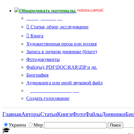
делитесь с миром!
Обнародовать материалы
Тип публикации
Статья, обзор, исследование
Книга
Художественная проза или поэзия
Запись в личном дневнике (блоге)
Фотодокументы
Файл(ы): PDF\DOC\RAR\ZIP и др.
Биография
Аудиокнига или иной звуковой файл
Дополнительные опции:
Создать голосование
Главная
Авторы
Статьи
Книги
Фото
Файлы
Дневники
Би
Украина
Мир