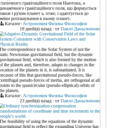
статичного гравітаційного поля Ньютона, а
динамічного гравітаційного поля, що формується
також і рухом планет а, отже, і адаптується до
зміни розташування в ньому планет.
Каталог:
Астрономия
Физика
Философия
19 дней(я) назад
·
от
Павло Даныльченко
Adaptive-Dynamic Gravitational Field of the Solar
System Consistent with Conservation Laws and
Physical Reality
The correspondence to the Solar System of not the
static Newtonian gravitational field, but the dynamic
gravitational field, which is also formed by the motion
of the planets and, therefore, adapts to changes in the
location of the planets in it, is substantiated. It is
because of this that gravitational pseudo-forces, like
centrifugal pseudo-forces of inertia, are orthogonal at all
points to the quasicircular (pseudo-elliptical) orbits of
the planets.
Каталог:
Астрономия
Физика
Философия
23 дней(я) назад
·
от
Павло Даныльченко
Ordinary synchronization-compensation
transformations of coordinate and time increments in the
people's world
The feasibility of using the equations of the dynamic
gravitational field to reflect the expanding Universe has