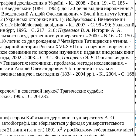
афічні дослідження в Україні. - К., 2008. - Вип. 19. - С. 185 -
Введенський (1891 - 1965): до 120-річчя від дня народження //
Введенський Андрій Олександрович // Вчені Інституту історії
32 (Українські історики; вип. 1);
Войцехівська І.
Введенський
т.): Біобібліограф, довідник. - К., 2007. - С. 98 - 99; Уральский
бург, 1995. - С. 217 - 218;
Перевалов В. А.
Историк А. А.
ского государственного университета. - 2000. - N 16. - С. 150 -
110-летию со дня рождения // Четвёртые Татищевские чтения. -
грарной истории России XVI-XVII вв. в научном творчестве
еское совещание по вопросам изучения и издания писцовых книг
да, 2002 - 2003. - С. 32 - 36;
Писаренко Э. Е.
Генеалогия дома
/ Генеалогия: источники, проблемы, методы исследования. -
ський Андрій Олександрович // Історичний факультет
енка: минуле і сьогодення (1834 - 2004 рр.). - К., 2004. - С. 168
релом" в советской науке/// Трагические судьбы:
ква, 1995. - С. 201235.
 професором Київського державного університету А. О.
 автобіографії, що зберігаються у фондах університетського
3
я 21 липня (за н.ст.) 1891 р.
у російському губернському місті
ії - земських фельдшерів, які працювали в місцевій