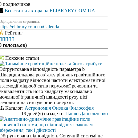
0 подписчиков
Все статьи автора на ELIBRARY.COM.UA
Официальная страница:
https://elibrary.com.ua/Calenda
Рейтинг





0 голос(а,ов)
Похожие статьи
Динамічне гравітаційне поле та його атрибути
Обґрунтована відповідність параметра b
Шварцшильдова розв’язку рівнянь гравітаційного
поля квадрату відносної частоти електромагнітної
взаємодії мікрооб’єктів нерухомої речовини та
еквівалентність його квадрату максимально
можливої (граничної) швидкості руху цієї
речовини на сингулярній поверхні.
Каталог:
Астрономия
Физика
Философия
19 дней(я) назад
·
от
Павло Даныльченко
Адаптивно-динамічне гравітаційне поле
Сонячної системи, що відповідає як законам
збереження, так і дійсності
Обґрунтована відповідність Сонячній системі не