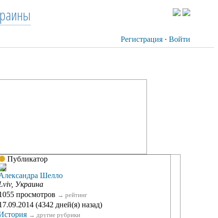
краины
Регистрация
·
Войти
Публикатор
Александра Шелло
Lviv, Украина
1055 просмотров
→
рейтинг
17.09.2014 (4342 дней(я) назад)
История
→
другие рубрики