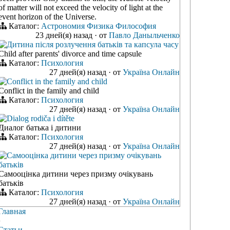
of matter will not exceed the velocity of light at the
event horizon of the Universe.
Каталог:
Астрономия
Физика
Философия
23 дней(я) назад
·
от
Павло Даныльченко
Дитина після розлучення батьків та капсула часу
Child after parents' divorce and time capsule
Каталог:
Психология
27 дней(я) назад
·
от
Україна Онлайн
Conflict in the family and child
Conflict in the family and child
Каталог:
Психология
27 дней(я) назад
·
от
Україна Онлайн
Dialog rodiča i dítěte
Диалог батька і дитини
Каталог:
Психология
27 дней(я) назад
·
от
Україна Онлайн
Самооцінка дитини через призму очікувань
батьків
Самооцінка дитини через призму очікувань
батьків
Каталог:
Психология
27 дней(я) назад
·
от
Україна Онлайн
Главная
›
Статьи