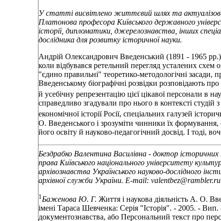
У статті висвітлено життєвий шлях та актуалізован
Платонова професора Київського державного універси
історії, дипломатики, джерелознавства, інших спеціа
дослідника для розвитку історичної науки.
Андрій Олександрович Введенський (1891 - 1965 рр.) 
коли відбувався ретельний перегляд усталених схем ор
"єдино правильні" теоретико-методологічні засади, п
Введенському біографічні розвідки розповідають про 
й усебічну репрезентацію цієї цікавої персонали в на
справедливо згадували про нього в контексті студій з і
економічної історії Росії, спеціальних галузей істори
О. Введенського і зрозуміти чинники їх формування, 
його освіту й науково-педагогічний досвід. І тоді, во
Бездрабко Валентина Василівна - доктор історичних
права Київського національного університету культу
архівознавства Українського науково-дослідного
інст
архівної служби України. E-mail: valentbez@rambler.ru
1
Баженова Ю. Г.
Життя і наукова діяльність А. О. Вв
імені Тараса Шевченка: Серія "Історія". - 2005. - Вип. 
документознавства, або Персональний текст про персона