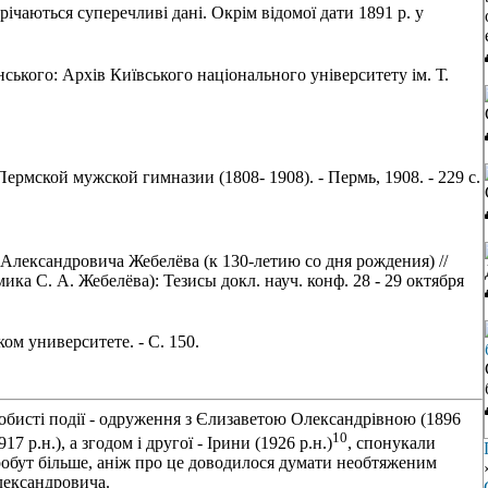
чаються суперечливі дані. Окрім відомої дати 1891 р. у
ького: Архів Київського національного університету ім. Т.
рмской мужской гимназии (1808- 1908). - Пермь, 1908. - 229 с.
Александровича Жебелёва (к 130-летию со дня рождения) //
ка С. А. Жебелёва): Тезисы докл. науч. конф. 28 - 29 октября
ом университете. - С. 150.
обисті події - одруження з Єлизаветою Олександрівною (1896
10
7 р.н.), а згодом і другої - Ірини (1926 р.н.)
, спонукали
робут більше, аніж про це доводилося думати необтяженим
ександровича.