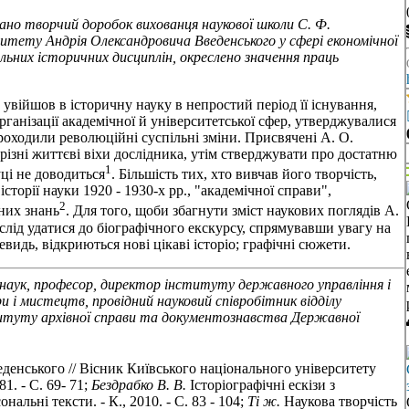
о творчий доробок вихованця наукової школи С. Ф.
тету Андрія Олександровича Введенського у сфері економічної
льних історичних дисциплін, окреслено значення праць
увійшов в історичну науку в непростий період її існування,
ганізації академічної й університетської сфер, утверджувалися
роходили революційні суспільні зміни. Присвячені А. О.
різні життєві віхи дослідника, утім стверджувати про достатню
1
уці не доводиться
. Більшість тих, хто вивчав його творчість,
сторії науки 1920 - 1930-х рр., "академічної справи",
2
чних знань
. Для того, щоби збагнути зміст наукових поглядів А.
слід удатися до біографічного екскурсу, спрямувавши увагу на
чевидь, відкриються нові цікаві історіо; графічні сюжети.
 наук, професор, директор інституту
державного управління і
ри і мистецтв,
провідний науковий співробітник відділу
итуту архівної справи та документознавства Державної
еденського // Вісник Київського національного університету
81. - С. 69- 71;
Бездрабко В. В.
Історіографічні ескізи з
льні тексти. - К., 2010. - С. 83 - 104;
Ті ж.
Наукова творчість