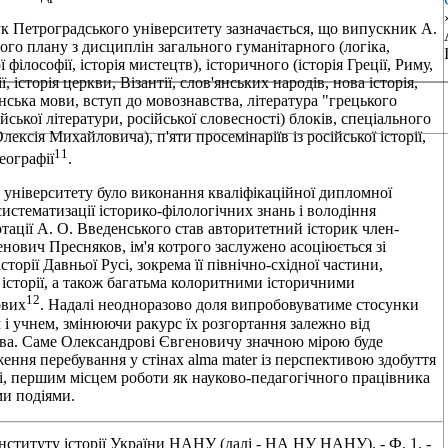
ук Петроградського університету зазначається, що випускник А.
ого плану з дисциплін загального гуманітарного (логіка,
ї філософії, історія мистецтв), історичного (історія Греції, Риму,
ї, історія церкви, Візантії, слов'янських народів, нова історія,
тинська мови, вступ до мовознавства, література "грецького
йської літератури, російської словесності) блоків, спеціального
лексія Михайловича), п'яти просемінаріїв із російської історії,
11
географії
.
 університету було виконання кваліфікаційної дипломної
истематизації історико-філологічних знань і володіння
ртації А. О. Введенського став авторитетний історик член-
нович Пресняков, ім'я котрого заслужено асоціюється зі
орії Давньої Русі, зокрема її північно-східної частини,
 історії, а також багатьма колоритними історичними
12
ових
. Надалі неодноразово доля випробовуватиме стосунки
і учнем, змінюючи ракурс їх розгортання залежно від
ства. Саме Олександрові Євгеновичу значною мірою буде
ння перебування у стінах alma mater із перспективою здобуття
і, першим місцем роботи як науково-педагогічного працівника
и подіями.
нституту історії України НАНУ (далі - НА НУ НАНУ). - Ф. 1. -