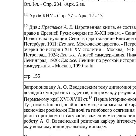
Оп. І-л. - Спр. 234. -Арк. 2 зв.
11
Архів КНУ. - Спр. 77. - Арк. 12 - 13.
12
Див.:
Пресняков А. Е.
Царственная книга, её состав
право в Древней Руси: очерки по Х-ХІІ векам. - Санкт
Правительствующий Сенат в царствование Елисаветы
Петербург, 1911;
Его же.
Московское царство. - Петро
очерки по истории XIII-XV столетий. - Москва, 1918 (
Петроград, 1924;
Его же.
Апогей самодержавия. Никол
Ленинград, 1926;
Его же.
Лекции по русской истории. 
самодержцы. - Москва, 1990 та ін.
стр. 155
Запропоновану А. О. Введенським тему дипломної ро
дослідних уподобань студентів, підтримав, у результа
13
Пермському краї XVI-XVIII ст.
Перша історико-еко
Тут, поміж іншого, знайшлося місце для загальної ха
економіки російської Півночі та глибокого осягненн
рівні з прицілом на з'ясування значення місцевих ч
роботу, А. О. Введенський розпочав кар'єру інтелекту
як у кожному індивідуальному випадку.