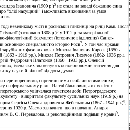
5
ксандра Івановича (1909 р.)
не стала на заваді бажанню сина
 про "хліб насущний" і можливість виживання за умов
життя.
оді невеликому місті в російській глибинці на річці Камі. Після
6
гімназії (засновано 1808 р.)
у 1912 р. за матеріальної
ко-філологічний факультет (історичне відділення) Санкт-
7
ши основною спеціальністю історію Росії
. У той час зірками
 і зарубіжних фахових колах Микола Іванович Карєєв (1850 -
(1863 - 1919 рр.), Микола Петрович Лихачов (1862- 1936 рр.),
ргій Федорович Платонов (1860 - 1933 рр.), Олексій
 інших, імена яких знаменують основоположне значення для
витку науки й вільної від догм думки.
ми перетвореннями, спричиненими особливостями епохи,
ргу на формальному рівні. На тлі більшовицьких освітніх
мператорського увінчалася початком доби Петроградського
культету - відкриттям факультету суспільних наук (1919 р.) на
8
сором Сергієм Олександровичем Жебельовим (1867 - 1941 рр.)
,
серпня 1920 р. Маємо зазначити, що в навчанні Андрія
9
ням В. О. Перевалова, із революційними подіями у країні
.