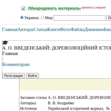
делитесь с миром!
Обнародовать материалы
Украина
Мир
Главная
Авторы
Статьи
Книги
Фото
Файлы
Дневники
Би
А. О. ВВЕДЕНСЬКИЙ: ДОРЕВОЛЮЦІЙНИЙ ІСТО
Главная
·
Комментарии
Регистрация
Войти
Заглавие статьи
А. О. ВВЕДЕНСЬКИЙ: ДОРЕВОЛ
Автор(ы)
В. В. Бездрабко
Источник
Український історичний журнал, № 3