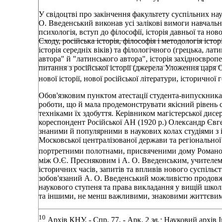
У свідоцтві про закінчення факультету суспільних на
О. Введенський виконав усі залікові вимоги навчальн
психологія, вступ до філософії, історія давньої та ново
Сходу, російська історія, філософія і методологія історі
історія середніх віків) та філологічного (грецька, ла
автора" й "латинського автора", історія західноєвропе
питання з російської історії (джерела Уложення царя О
нової історії, нової російської літератури, історичної 
Обов'язковим пунктом атестації студента-випускника
роботи, що й мала продемонструвати якісний рівень с
техніками їх здобуття. Керівником магістерської дисе
кореспондент Російської АН (1920 p.) Олександр Євге
знаними й популярними в наукових колах студіями з іст
Московської централізованої держави та регіональної
портретними полотнами, присвяченими дому Роман
між О.Є. Пресняковим і А. О. Введенським, учителем 
історичних часів, запитів та впливів нового суспіль
зобов'язаний А. О. Введенський можливістю продовже
наукового ступеня та права викладання у вищій школ
та іншими, не менш важливими, знаковими життєвим
10
Архів КНУ. - Спр. 77. - Арк. 2
зв.;
Науковий архів І