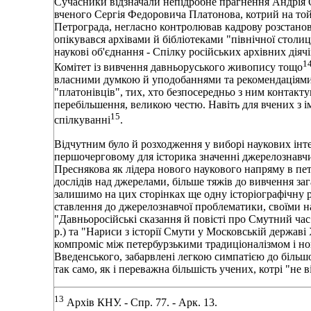
Сучасники відзначали непідробне прагнення Андрія 
вченого Сергія Федоровича Платонова, котрий на той
Петрограда, негласно контролював кадрову розстановку
опікувався архівами й бібліотеками "північної столиц
наукові об'єднання - Спілку російських архівних діяч
1
Комітет із вивчення давньоруського живопису тощо
власними думкою й уподобаннями та рекомендаціями 
"платонівців", тих, хто безпосередньо з ним контактув
перебільшення, великою честю. Навіть для вчених з і
15
спілкуванні
.
Відчутним було й розходження у виборі наукових інт
першочерговому для історика значенні джерелознавчи
Преснякова як лідера нового наукового напряму в пе
дослідів над джерелами, більше тяжів до вивчення за
залишимо на цих сторінках ще одну історіографічну 
ставлення до джерелознавчої проблематики, своїми н
"Давньоросійські сказання й повісті про Смутний час 
р.) та "Нариси з історії Смути у Московській державі
компроміс між петербурзькими традиціоналізмом і но
Введенського, забарвлені легкою симпатією до більшов
так само, як і переважна більшість учених, котрі "не 
13
Архів КНУ. - Спр. 77. - Арк. 13.