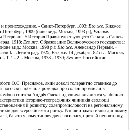
 и происхождение. - Санкт-Петербург, 1893;
Его же.
Княжое
-Петербург, 1909 (нове вид.: Москва, 1993 р.);
Его оке.
 Петровны // История Правительствующего Сената. - Санкт-
град, 1918;
Его же.
Образование Великорусского государства:
нове вид.: Москва, 1998 р.);
Его же.
Александр Первый. -
ай I. - Ленинград, 1925;
Его же.
14 декабря 1825 г. - Москва;
- Т. 1 - 2. - Москва, 1938 - 1939;
Его же.
Российские
боти О.Є. Пресняков, який доволі толерантно ставився до
ті чого світ побачила розвідка про соляні промисли в
номічна синтеза Андрія Олександровича виявилася успішною.
рактеристики історико-географічних чинників еволюції
я становлення й розвитку солепромисловості на регіональному
инників для всеросійського ринку. Успішно захистивши дипломну
ала, багато у чому типову для свого часу, проте й неповторну,