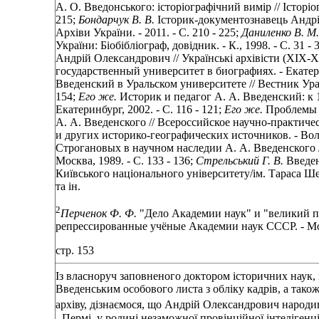
А. О. Введонського: історіографічний вимір // Історіогр
215;
Бондарчук В. В.
Історик-документознавець Андрій 
Архіви України. - 2011. - С. 210 - 225;
Даниленко В. М.
України: Біобібліограф, довідник. - К., 1998. - С. 31 - 
Андрій Олександрович // Українські архівісти (ХІХ-ХХ с
государственный университет в биографиях. - Екатерин
Введенский в Уральском университете // Вестник Ураль
154;
Его же.
Историк и педагог А. А. Введенский: к 
Екатеринбург, 2002. - С. 116 - 121;
Его же.
Проблемы а
А. А. Введенского // Всероссийское научно-практич
и других историко-географических источников. - Волог
Строгановых в научном наследии А. А. Введенского /
Москва, 1989. - С. 133 - 136;
Стрельський Г. В.
Введен
Київського національного університету/ім. Тараса Шевч
та ін.
2
Перченок Ф. Ф.
"Дело Академии наук" и "великий пе
репрессированные учёные Академии наук СССР. - Мос
стр. 153
Із власноруч заповненого доктором історичних наук,
Введенським особового листа з обліку кадрів, а також
архіву, дізнаємося, що Андрій Олександрович народивс
- Пермі, у родині незаможної провінційної інтелігенц