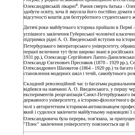
4
Олександрівській лікарні
. Рання смерть батька - Оле
здобути освіту, хоча й змусила його постійно думати
відсутності коштів для безтурботного студентського 
Дитячі роки майбутнього історика пройшли в Пермі - т
успішного закінчення Губернської чоловічої класичної 
підтримки рідні А. О. Введенський вступив на істори
Петербурзького імператорського університету, обрав
першої величини тут були широко знані в російських
1931 рр.), Олександр Сергійович Лаппо-Данилевський 
Олександр Євгенович Пресняков (1870 - 1929 рр.), Се
Олександрович Шахматов (1864 - 1920 рр.) та багато
становлення модерних шкіл і течій, самобутнього роз
Складний революційний час із багатьма радикальни
відбився на навчанні А. О. Введенського, у першу че
експериментів реорганізація Санкт-Петербурзького і
державного університету, а історико-філологічного фа
чолі з авторитетним істориком-антикознавцем профе
який і судилося закінчити майбутньому науковцеві 1 
Олександровича була перерва, пов'язана, за припущен
"Пізнє" закінчення університету пояснюється ще й