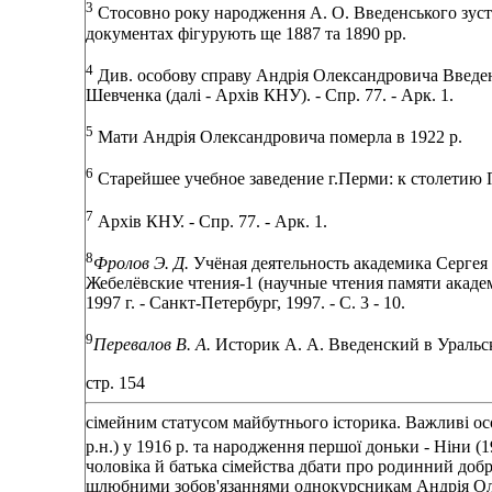
3
Стосовно року народження А. О. Введенського зустрі
документах фігурують ще 1887 та 1890 рр.
4
Див. особову справу Андрія Олександровича Введенс
Шевченка (далі - Архів КНУ). - Спр. 77. - Арк. 1.
5
Мати Андрія Олександровича померла в 1922 р.
6
Старейшее учебное заведение г.Перми: к столетию Пе
7
Архів КНУ. - Спр. 77. - Арк. 1.
8
Фролов Э. Д.
Учёная деятельность академика Сергея 
Жебелёвские чтения-1 (научные чтения памяти академи
1997 г. - Санкт-Петербург, 1997. - С. 3 - 10.
9
Перевалов В. А.
Историк А. А. Введенский в Уральск
стр. 154
сімейним статусом майбутнього історика. Важливі ос
р.н.) у 1916 р. та народження першої доньки - Ніни (191
чоловіка й батька сімейства дбати про родинний доб
шлюбними зобов'язаннями однокурсникам Андрія Ол