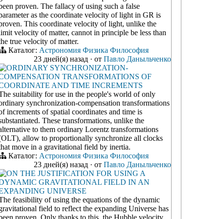
been proven. The fallacy of using such a false
parameter as the coordinate velocity of light in GR is
proven. This coordinate velocity of light, unlike the
limit velocity of matter, cannot in principle be less than
the true velocity of matter.
Каталог:
Астрономия
Физика
Философия
23 дней(я) назад
·
от
Павло Даныльченко
ORDINARY SYNCHRONIZATION-
COMPENSATION TRANSFORMATIONS OF
COORDINATE AND TIME INCREMENTS
The suitability for use in the people's world of only
ordinary synchronization-compensation transformations
of increments of spatial coordinates and time is
substantiated. These transformations, unlike the
alternative to them ordinary Lorentz transformations
(OLT), allow to proportionally synchronize all clocks
that move in a gravitational field by inertia.
Каталог:
Астрономия
Физика
Философия
23 дней(я) назад
·
от
Павло Даныльченко
ON THE JUSTIFICATION FOR USING A
DYNAMIC GRAVITATIONAL FIELD IN AN
EXPANDING UNIVERSE
The feasibility of using the equations of the dynamic
gravitational field to reflect the expanding Universe has
been proven. Only thanks to this, the Hubble velocity