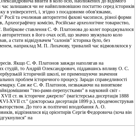
Олександровича ввійти в коло осіб, наближених до відомого
 час залишався чи не найвпливовішою постаттю серед істориків
 в університеті, і, згідно з посадовими обов'язками,
і" Росії та очолював авторитетні фахові часописи, різної форми
ів, Археографічну комісію, Російське археологічне товариство,
4
. Вибіркове ставлення С. Ф. Платонова до колеґ породжувалося
авторитетних в його очах осіб, що значно звужувало коло
ав, а стати відвідувачем "салонів" історика було, без
менем, наприклад М. П. Лихачову, тривалий час відмовлялося у
ересів. Якщо С. Ф. Платонов завжди наполягав на
х студій, то Андрій Олександрович, піддавшись впливу О. С.
тербурзькій історичній школі, не применшуючи значення
гальних проблем історичного процесу. Заради справедливості
ремарку. Сам же С. Ф. Платонов, незважаючи на виняткове
айвідомішими "тво-рами-перепустками" в науковий світ -
XVII ст. як історичне джерело" (магістерська дисертація 1888
 XVI-XVII ст." (докторська дисертація 1899 p.), продемонстрував
ваторством. До того ж політичні вподобання А. О.
иків, відрізнялися від орієнтирів Сергія Федоровича (хоча він
відгукнулися" на