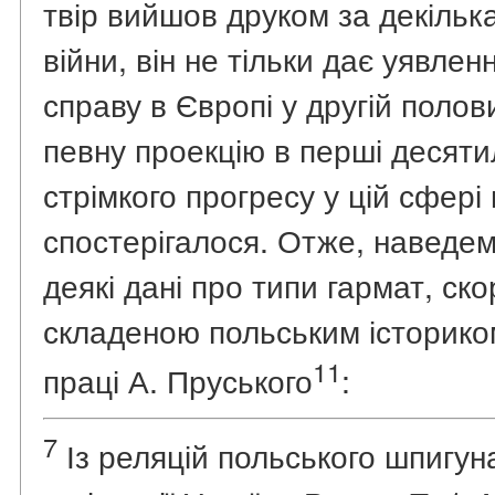
твір вийшов друком за декільк
війни, він не тільки дає уявле
справу в Європі у другій полови
певну проекцію в перші десятил
стрімкого прогресу у цій сфері 
спостерігалося. Отже, наведем
деякі дані про типи гармат, с
складеною польським історико
11
праці А. Пруського
:
7
Із реляцій польського шпигуна