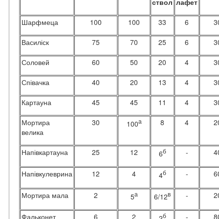
ствол
лафет
Шарфмеца
100
100
33
6
3
Василіск
75
70
25
6
3
Соловей
60
50
20
4
3
Співачка
40
20
13
4
3
Картауна
45
45
11
4
3
Мортира
30
а
8
4
2
100
велика
Напівкартауна
25
12
б
-
4
6
Напівкулеврина
12
4
б
-
6
4
Мортира мала
2
а
в
-
2
5
6/12
Фальконет
6
2
б
-
8
2