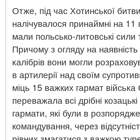
Отже, під час Хотинської битви
налічувалося принаймні на 11 г
мали польсько-литовські сили 
Причому з огляду на наявність 
калібрів вони могли розрахову
в артилерії над своїм супроти
міць 15 важких гармат війська 
переважала всі дрібні козацькі
гармати, які були в розпорядж
командування, через відсутніс
рівних змагатися з важкою тур