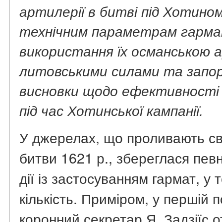
артилерії в битві під Хотином
технічним параметрам гарма
використання їх османською а
литовськими силами та запо
висновки щодо ефективності
під час Хотинської кампанії.
У джерелах, що проливають сві
битви 1621 р., збереглася пев
дії із застосуванням гармат, у т
кількість. Приміром, у першій 
коронний секретар Я. Задзіїс о