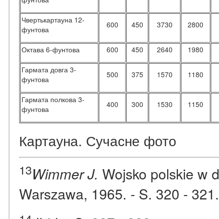
Чвертькартауна 12-
600
450
3730
2800
фунтова
Октава 6-фунтова
600
450
2640
1980
Гармата довга 3-
500
375
1570
1180
фунтова
Гармата полкова 3-
400
300
1530
1150
фунтова
Картауна. Сучасне фото
13
Wojsko polskie w dr
Wimmer J.
Warszawa, 1965. - S. 320 - 321.
14