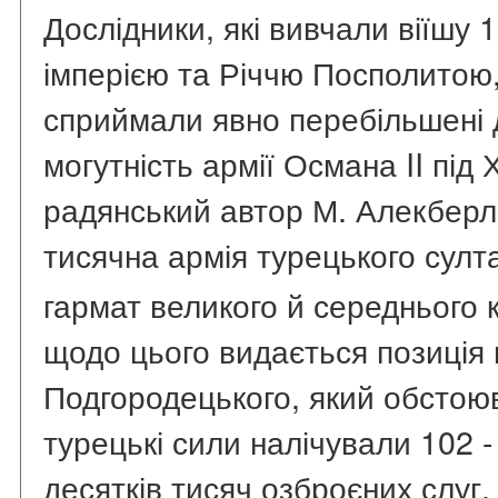
Дослідники, які вивчали віїшу
імперією та Річчю Посполитою,
сприймали явно перебільшені 
могутність армії Османа II під
радянський автор М. Алекберл
тисячна армія турецького султ
гармат великого й середнього 
щодо цього видається позиція 
Подгородецького, який обстою
турецькі сили налічували 102 -
десятків тисяч озброєних слуг,