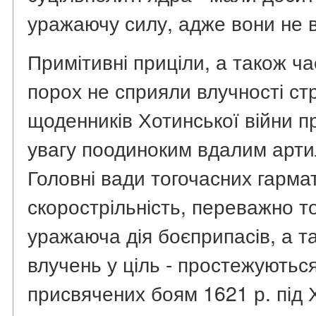
уражаючу силу, адже вони не 
Примітивні приціли, а також час
порох не сприяли влучності ст
щоденників Хотинської війни п
увагу поодиноким вдалим арти
Головні вади тогочасних гармат 
скорострільність, переважно т
уражаюча дія боєприпасів, а т
влучень у ціль - простежуються
присвячених боям 1621 р. під 