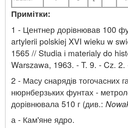
Примітки:
1 - Центнер дорівнював 100 фу
artylerii polskiej XVI wieku w sw
1565 // Studia і materialy do hist
Warszawa, 1963. - T. 9. - Cz. 2. 
2 - Масу снарядів тогочасних 
нюрнберзьких фунтах - метроло
дорівнювала 510 г (див.:
Nowak
а - Кам'яне ядро.