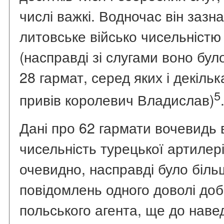
числі важкі. Водночас він зазн
литовське військо чисельністю у
(насправді зі слугами воно бу
28 гармат, серед яких і декільк
5
привів королевич Владислав)
Дані про 62 гармати вочевидь
чисельність турецької артилерії
очевидно, насправді було біль
повідомлень одного доволі до
польського агента, ще до нав