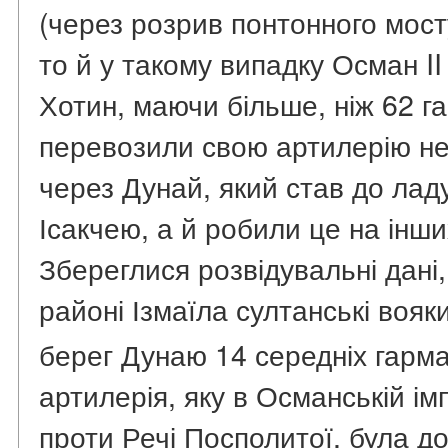
(через розрив понтонного мосту
то й у такому випадку Осман II
Хотин, маючи більше, ніж 62 га
перевозили свою артилерію н
через Дунай, який став до ладу
Ісакчею, а й робили це на інши
Збереглися розвідувальні дані,
районі Ізмаїла султанські воя
берег Дунаю 14 середніх гарм
артилерія, яку в Османській ім
проти Речі Посполитої, була д