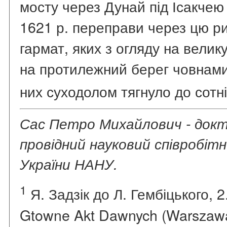
мосту через Дунай під Ісакчею
1621 р. переправи через цю р
гармат, яких з огляду на велик
на протилежний берег човнами
них суходолом тягнуло до сотні
Сас Петро Михайлович - докт
провідний науковий співробітн
України НАНУ.
1
Я. Задзік до Л. Гембіцького, 2
Gtowne Akt Dawnych (Warszawa;