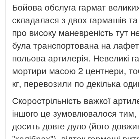
Бойова обслуга гармат великих
складалася з двох гармашів та 
про високу маневреність тут 
була транспортована на лафет
польова артилерія. Невеликі г
мортири масою 2 центнери, тоб
кг, перевозили по декілька оди
Скорострільність важкої артил
іншого це зумовлювалося тим, 
досить довге дуло (його довжи
"калібрах"), відтак гармаші ви