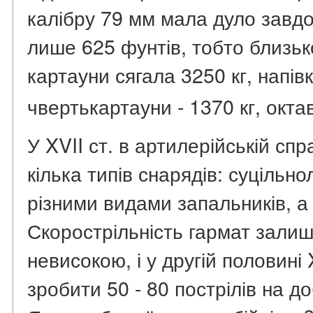
калібру 79 мм мала дуло завдо
лише 625 фунтів, тобто близьк
картауни сягала 3250 кг, напівк
чвертькартауни - 1370 кг, октав
У XVII ст. в артилерійській сп
кілька типів снарядів: суцільно
різними видами запальників, а
Скорострільність гармат зали
невисокою, і у другій половині 
зробити 50 - 80 пострілів на до