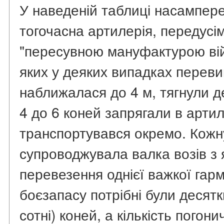
У наведеній таблиці насампере
тогочасна артилерія, передусі
"пересувною мануфактурою війн
яких у деяких випадках переви
наближалася до 4 м, тягнули де
4 до 6 коней запрягали в арти
транспортувався окремо. Кожн
супроводжувала валка возів з
перевезення однієї важкої гарм
боєзапасу потрібні були десятки
сотні) коней, а кількість погони