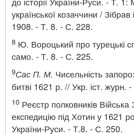
до історії України-Руси. - Т. 1:
української козаччини / Зібрав і
1908. - Т. 8. - С. 228.
8
Ю. Вороцький про турецькі сп
само. - Т. 8. - С. 225.
9
Чисельність запороз
Сас П. М.
битві 1621 р. // Укр. іст. журн. -
10
Реєстр полковників Війська 
експедицію під Хотин у 1621 роц
України-Руси. - Т.8. - С. 250.