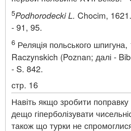
5
Chocim, 1621. 
Podhorodecki L.
- 91, 95.
6
Реляція польського шпигуна, 15
Raczynskich (Poznan; далі - Bibl
- S. 842.
стр. 16
Навіть якщо зробити поправку н
дещо гіперболізувати чисельніс
також що турки не спромоглися