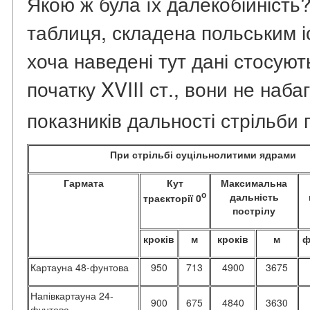
Якою ж була їх далекобійність
таблиця, складена польським і
хоча наведені тут дані стосуют
початку XVIII ст., вони не наба
показників дальності стрільби г
При стрільбі суцільнолитими ядрами
Гармата
Кут
Максимальна
о
дальність
траєкторії 0
пострілу
кроків
м
кроків
м
ф
Картауна 48-фунтова
950
713
4900
3675
Напівкартауна 24-
900
675
4840
3630
фунтова