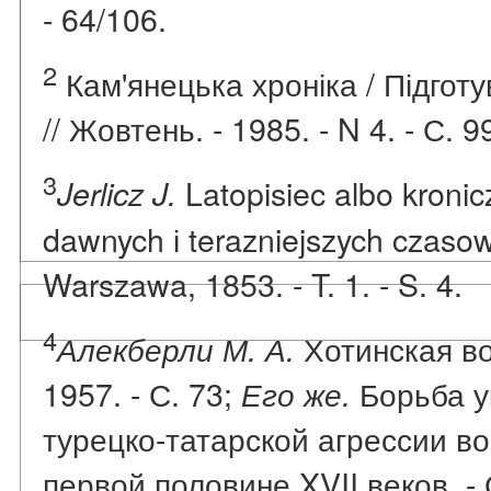
- 64/106.
2
Кам'янецька хроніка / Підготу
// Жовтень. - 1985. - N 4. - С. 9
3
Latopisiec albo kronic
Jerlicz J.
dawnych і terazniejszych czasow
Warszawa, 1853. - T. 1. - S. 4.
4
Хотинская вой
Алекберли М. А.
1957. - С. 73;
Борьба у
Его же.
турецко-татарской агрессии во
первой половине XVII веков. - 