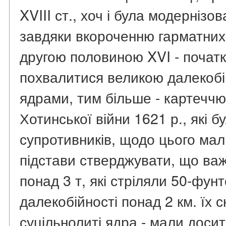
XVIII ст., хоч і була модернізо
завдяки вкороченню гарматних 
другою половиною XVI - початко
похвалитися великою далекобій
ядрами, тим більше - картеччю.
Хотинської війни 1621 р., які б
супротивників, щодо цього мал
підстави стверджувати, що важ
понад 3 т, які стріляли 50-фу
далекобійності понад 2 км. їх 
суцільнолиті ядра - мали доси