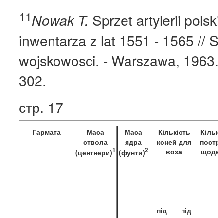
11
Sprzet artylerii pols
Nowak T.
inwentarza z lat 1551 - 1565 // St
wojskowosci. - Warszawa, 1963. - 
302.
стр. 17
Гармата
Маса
Маса
Кількість
Кіль
ствола
ядра
коней для
пост
1
2
воза
щод
(центнери)
(фунти)
під
під