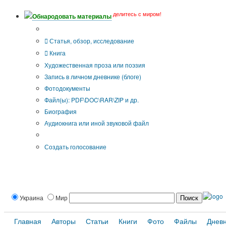
делитесь с миром!
Обнародовать материалы
Тип публикации
Статья, обзор, исследование
Книга
Художественная проза или поэзия
Запись в личном дневнике (блоге)
Фотодокументы
Файл(ы): PDF\DOC\RAR\ZIP и др.
Биография
Аудиокнига или иной звуковой файл
Дополнительные опции:
Создать голосование
Украина
Мир
Главная
Авторы
Статьи
Книги
Фото
Файлы
Днев