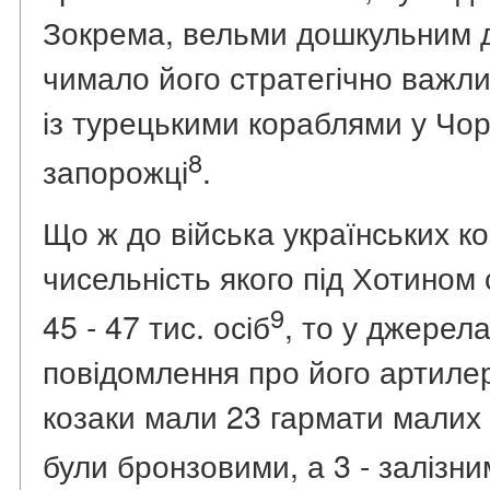
Зокрема, вельми дошкульним д
чимало його стратегічно важл
із турецькими кораблями у Чо
8
запорожці
.
Що ж до війська українських к
чисельність якого під Хотином
9
45 - 47 тис. осіб
, то у джерела
повідомлення про його артилер
козаки мали 23 гармати малих к
були бронзовими, а 3 - залізн