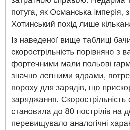
потуга, як Османська імперія, 
Хотинський похід лише кількан
Із наведеної вище таблиці ба
скорострільність порівняно з 
фортечними мали польові гарм
значно легшими ядрами, потр
пороху для зарядів, що приск
заряджання. Скорострільність
становила до 80 пострілів на д
перевищувало аналогічні хара