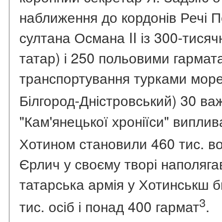
наближення до кордонів Речі П
султана Османа II із 300-тися
татар) і 250 польовими гармат
транспортування турками морем
Білгород-Дністровський) 30 ва
"Кам'янецької хроніїси" виплив
Хотином становили 460 тис. в
Єрлич у своєму творі наполяга
татарська армія у Хотинськш б
3
тис. осіб і понад 400 гармат
.