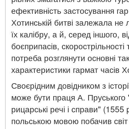
ефективність застосування гар
Хотинській битві залежала не ли
їх калібру, а й, серед іншого, 
боєприпасів, скорострільності т
потреба розглянути основні так
характеристики гармат часів Х
Своєрідним довідником з історі
може бути праця А. Пруського 
рицарські речі і справи" (1555 
польською мовою побачив світ