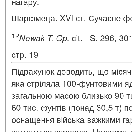
нагару.
Шарфмеца. XVI ст. Сучасне ф
12
cit. - S. 296, 30
Nowak T. Op.
стр. 19
Підрахунок доводить, що місяч
яка стріляла 100-фунтовими я
загальною масою близько 90 ти
60 тис. фунтів (понад 30,5 т) 
оснащення війська важкими га
затратною справою. Недарма т