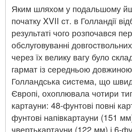
Яким шляхом у подальшому йш
початку XVII ст. в Голландії ві
результаті чого розпочався пер
обслуговуванні довгоствольних г
через їх велику вагу було скла
гармат із середньою довжиною д
Голландська система, що швид
Європі, охоплювала чотири тип
картауни: 48-фунтові повні кар
фунтові напівкартауни (151 мм
чвертькартауни (122 мм) і 6-фу