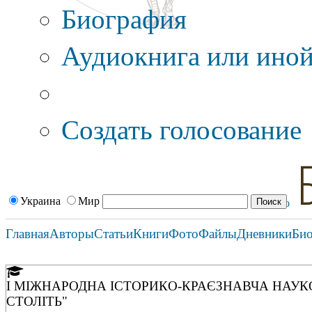
Биография
Аудиокнига или иной
Дополнительные оп
Создать голосование
Украина
Мир
Главная
Авторы
Статьи
Книги
Фото
Файлы
Дневники
Би
І МІЖНАРОДНА ІСТОРИКО-КРАЄЗНАВЧА НАУКО
СТОЛІТЬ"