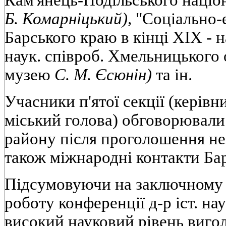
Кам'янець-Подільського націо
Б. Комарніцький),
"Соціально-
Барського краю в кінці XIX - н
наук. співроб. Хмельницького
музею
С. М. Єсюнін)
та ін.
Учасники п'ятої секції (керівн
міський голова) обговорювали
району після проголошення не
також міжнародні контакти Бар
Підсумовуючи на заключному 
роботу конференції д-р іст. на
високий науковий рівень виго