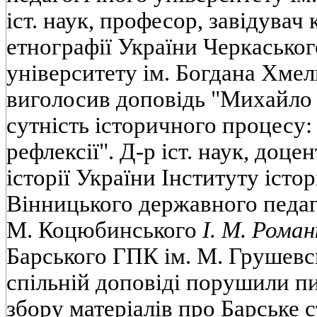
іст. наук, професор, завідувач 
етнографії України Черкасько
університету ім. Богдана Хме
виголосив доповідь "Михайло
сутність історичного процесу
рефлексії". Д-р іст. наук, доце
історії України Інституту істор
Вінницького державного педаго
М. Коцюбинського
І. М. Рома
Барського ГПК ім. М. Грушев
спільній доповіді порушили п
збору матеріалів про Барське 