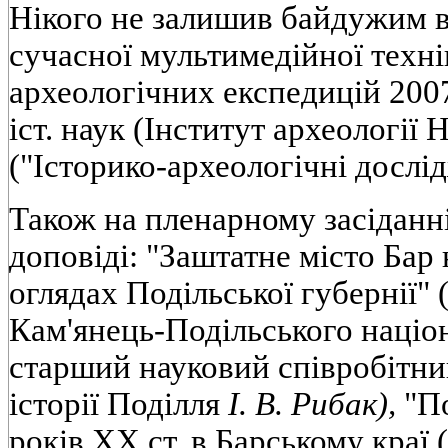
Нікого не залишив байдужим в
сучасної мультимедійної техні
археологічних експедицій 2007 
іст. наук (Інститут археологі
("Історико-археологічні дослі
Також на пленарному засіданн
доповіді: "Заштатне місто Бар 
оглядах Подільської губернії" (
Кам'янець-Подільського націон
старший науковий співробітн
історії Поділля
І. В. Рибак),
"По
років XX ст. в Барському краї