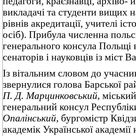
педагоги, краєзнавці, архіво- 
викладачі та студенти вищих н
рівнів акредитації, учителі іст
осіб). Прибула численна польсь
генерального консула Польщі 
сенаторів і науковців із міст 
Із вітальним словом до учасни
звернулися голова Барської ра
П. Д. Марцинковський,
міський
генеральний консул Республік
Опалінський,
бургомістр Квід
академік Української академії н