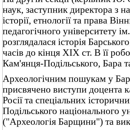
наук, заступник директора з н
історії, етнології та права Ві
педагогічного університету і
розглядалася історія Барськог
часів до кінця XIX ст. В її роб
Кам'янця-Подільського, Бара т
Археологічним пошукам у Бар
присвячено виступи доцента ка
Росії та спеціальних історичн
Подільського національного у
("Археологія Барщини") та вик