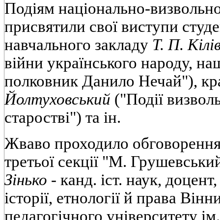
Подіям національно-визвольної
присвятили свої виступи студе
навчального закладу
Т. П. Кілі
війни українського народу, на
полковник Данило Нечай"), к
Йолтуховський
("Події визвол
старостві") та ін.
Жваво проходило обговорення
третьої секції "М. Грушевський
Зінько -
канд. іст. наук, доцент
історії, етнології й права Він
педагогічного університету ім