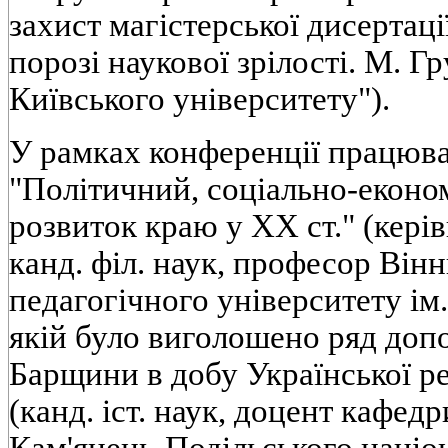
захист магістерської дисертац
порозі наукової зрілості. М. Г
Київського університету").
У рамках конференції працювал
"Політичний, соціально-еконо
розвиток краю у XX ст." (кері
канд. філ. наук, професор Він
педагогічного університету ім
якій було виголошено ряд допов
Барщини в добу Української ре
(канд. іст. наук, доцент кафедр