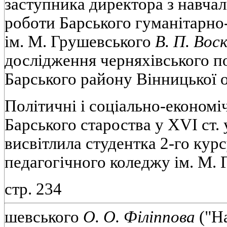
заступника директора з навчал
роботи Барського гуманітарно
ім. М. Грушевського
В. П. Вос
дослідження черняхівського по
Барського району Вінницької о
Політичні і соціально-економі
Барського староства у XVI ст. 
висвітлила студентка 2-го кур
педагогічного коледжу ім. М. 
стр. 234
шевського
О. О. Філіппова
("На