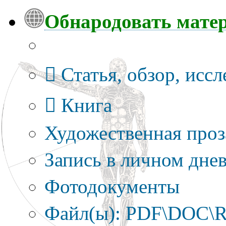
Обнародовать мате
Тип публикации
Статья, обзор, исс
Книга
Художественная проз
Запись в личном днев
Фотодокументы
Файл(ы): PDF\DOC\R