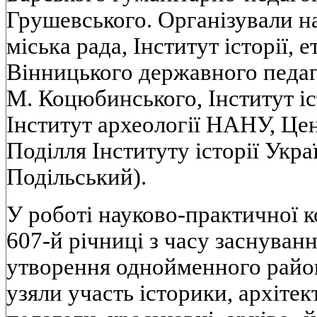
Грушевського. Організували н
міська рада, Інститут історії, е
Вінницького державного педаго
М. Коцюбинського, Інститут і
Інститут археології НАНУ, Цен
Поділля Інституту історії Укр
Подільський).
У роботі науково-практичної к
607-й річниці з часу заснуван
утворення однойменного район
узяли участь історики, архітек