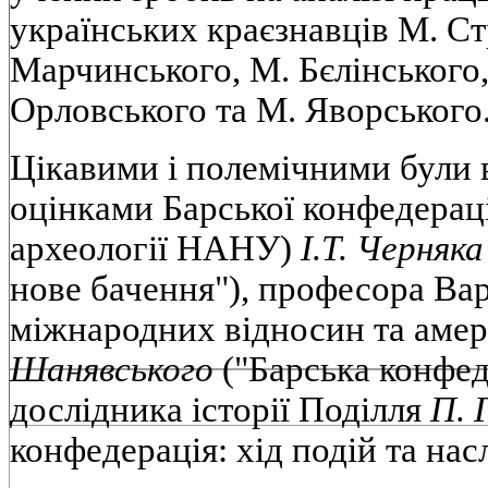
українських краєзнавців М. Ст
Марчинського, М. Бєлінського,
Орловського та М. Яворського
Цікавими і полемічними були 
оцінками Барської конфедерації
археології НАНУ)
І.Т. Черняка
нове бачення"), професора Ва
міжнародних відносин та аме
Шанявського
("Барська конфеде
дослідника історії Поділля
П. 
конфедерація: хід подій та насл