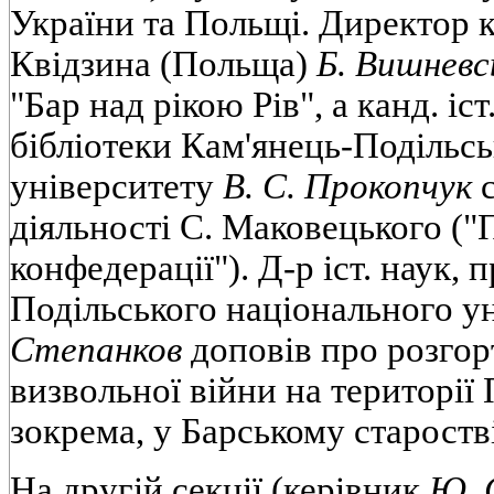
України та Польщі. Директор 
Квідзина (Польща)
Б. Вишневс
"Бар над рікою Рів", а канд. іс
бібліотеки Кам'янець-Подільс
університету
В. С. Прокопчук
с
діяльності С. Маковецького ("
конфедерації"). Д-р іст. наук,
Подільського національного у
Степанков
доповів про розгор
визвольної війни на території П
зокрема, у Барському старостві
На другій секції (керівник
Ю. 