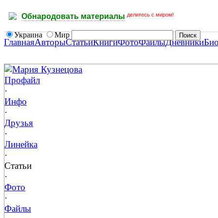
делитесь с миром!
Обнародовать материалы
Украина
Мир
Главная
Авторы
Статьи
Книги
Фото
Файлы
Дневники
Би
Мария Кузнецова
Профайл
·
Инфо
·
Друзья
·
Линейка
·
Статьи
·
Фото
·
Файлы