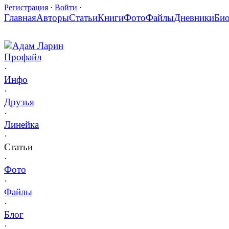
Регистрация
·
Войти
·
Главная
Авторы
Статьи
Книги
Фото
Файлы
Дневники
Би
Адам Ларин
Профайл
·
Инфо
·
Друзья
·
Линейка
·
Статьи
·
Фото
·
Файлы
·
Блог
·