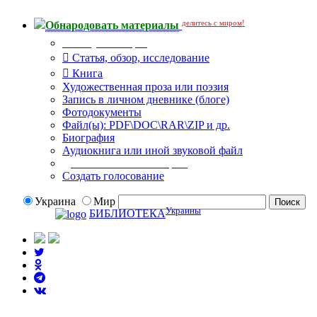
делитесь с миром!
Обнародовать материалы
Тип публикации
Статья, обзор, исследование
Книга
Художественная проза или поэзия
Запись в личном дневнике (блоге)
Фотодокументы
Файл(ы): PDF\DOC\RAR\ZIP и др.
Биография
Аудиокнига или иной звуковой файл
Дополнительные опции:
Создать голосование
Украина
Мир
Украины
БИБЛИОТЕКА