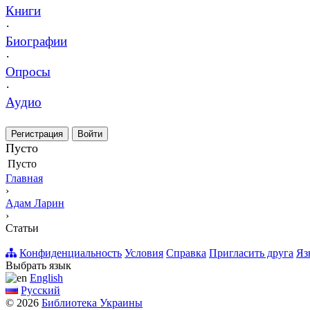
Книги
·
Биографии
·
Опросы
·
Аудио
Регистрация
Войти
Пусто
Пусто
Главная
›
Адам Ларин
›
Статьи
Конфиденциальность
Условия
Справка
Пригласить друга
Яз
Выбрать язык
English
Русский
© 2026
Библиотека Украины