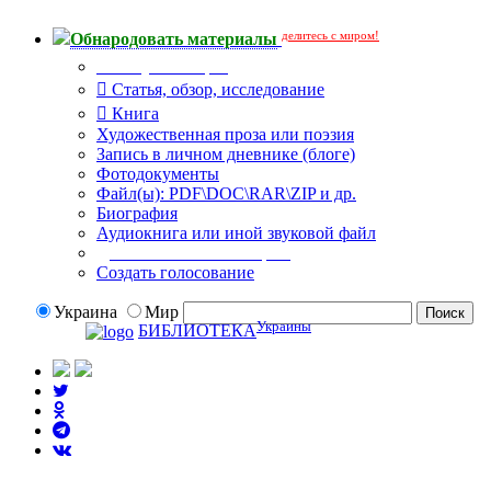
делитесь с миром!
Обнародовать материалы
Тип публикации
Статья, обзор, исследование
Книга
Художественная проза или поэзия
Запись в личном дневнике (блоге)
Фотодокументы
Файл(ы): PDF\DOC\RAR\ZIP и др.
Биография
Аудиокнига или иной звуковой файл
Дополнительные опции:
Создать голосование
Украина
Мир
Украины
БИБЛИОТЕКА