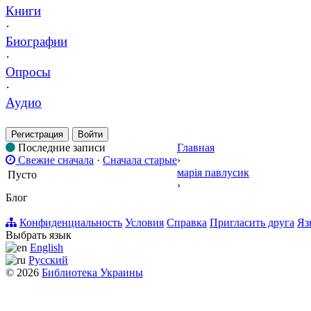
Книги
·
Биографии
·
Опросы
·
Аудио
Регистрация
Войти
Последние записи
Главная
Свежие сначала
·
Сначала старые
›
марія павлусик
Пусто
›
Блог
Конфиденциальность
Условия
Справка
Пригласить друга
Яз
Выбрать язык
English
Русский
© 2026
Библиотека Украины