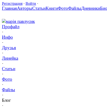
Регистрация
·
Войти
·
Главная
Авторы
Статьи
Книги
Фото
Файлы
Дневники
Би
марія павлусик
Профайл
·
Инфо
·
Друзья
·
Линейка
·
Статьи
·
Фото
·
Файлы
·
Блог
·