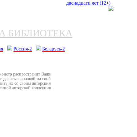
НА БИБЛИОТЕКА
ия
Россия-2
Беларусь-2
бмонстр распространит Ваши
е делиться ссылкой на свой
мить их со своим авторским
венной авторской коллекции.