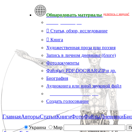
делитесь с миром!
Обнародовать материалы
Тип публикации
Статья, обзор, исследование
Книга
Художественная проза или поэзия
Запись в личном дневнике (блоге)
Фотодокументы
Файл(ы): PDF\DOC\RAR\ZIP и др.
Биография
Аудиокнига или иной звуковой файл
Дополнительные опции:
Создать голосование
Главная
Авторы
Статьи
Книги
Фото
Файлы
Дневники
Би
Украина
Мир