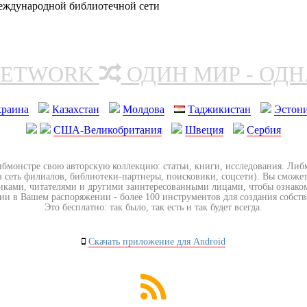
еждународной библиотечной сети
NETWORK
ОДИН МИР - ОД
краина
Казахстан
Молдова
Таджикистан
Эстон
США-Великобритания
Швеция
Сербия
ибмонстре свою авторскую коллекцию: статьи, книги, исследования. Ли
з сеть филиалов, библиотеки-партнеры, поисковики, соцсети). Вы сможет
иками, читателями и другими заинтересованными лицами, чтобы ознако
ии в Вашем распоряжении - более 100 инструментов для создания собст
Это бесплатно: так было, так есть и так будет всегда.
Скачать приложение для Android