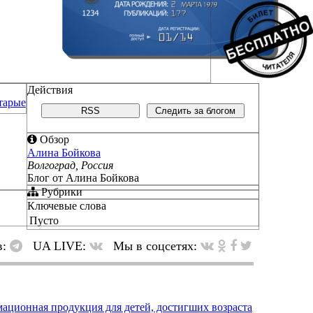
Действия
тарые
RSS
Следить за блогом
Обзор
Алина Бойкова
Волгоград, Россия
Блог от Алина Бойкова
Рубрики
Ключевые слова
Пусто
в:
UA LIVE:
Мы в соцсетях: