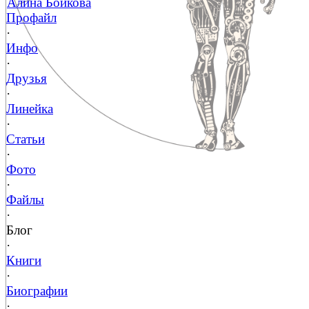
Алина Бойкова
Профайл
·
Инфо
·
Друзья
·
Линейка
·
Статьи
·
Фото
·
Файлы
·
Блог
·
Книги
·
Биографии
·