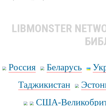
LIBMONSTER NETW
БИБ
Россия
Беларусь
Ук
Таджикистан
Эстон
США-Великобрит