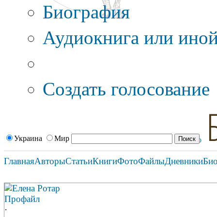
Биография
Аудиокнига или иной
Дополнительные оп
Создать голосование
Украина
Мир
Главная
Авторы
Статьи
Книги
Фото
Файлы
Дневники
Би
Елена Ротар
Профайл
·