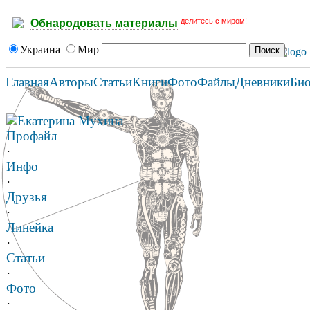
делитесь с миром!
Обнародовать материалы
Украина
Мир
Главная
Авторы
Статьи
Книги
Фото
Файлы
Дневники
Би
Екатерина Мухина
Профайл
·
Инфо
·
Друзья
·
Линейка
·
Статьи
·
Фото
·