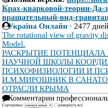
Крах-кварковой-теории-Да-з
вращательный-вид-гравита
Україна Онлайн
·
2477 дней
The rotational view of gravity d
Model.
РАСКРЫТИЕ ПОТЕНЦИАЛА
НАУЧНОЙ ШКОЛЫ КООРД
ПСИХОФИЗИОЛОГИИ И ПС
И.М.МИРОШНИК В САНАТ
ОТРАСЛИ КРЫМА
Комментарии профессиональ
Сортировка:
развернуть все