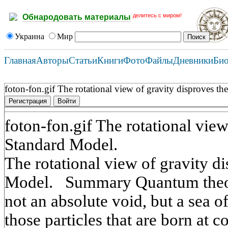
делитесь с миром!
Обнародовать материалы
Украина
Мир
Главная
Авторы
Статьи
Книги
Фото
Файлы
Дневники
Би
foton-fon.gif The rotational view of gravity disproves t
Регистрация
Войти
foton-fon.gif The rotational view
Standard Model.
The rotational view of gravity d
Model. Summary Quantum theor
not an absolute void, but a sea of 
those particles that are born at co