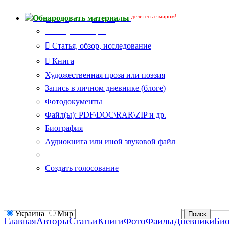
делитесь с миром!
Обнародовать материалы
Тип публикации
Статья, обзор, исследование
Книга
Художественная проза или поэзия
Запись в личном дневнике (блоге)
Фотодокументы
Файл(ы): PDF\DOC\RAR\ZIP и др.
Биография
Аудиокнига или иной звуковой файл
Дополнительные опции:
Создать голосование
Украина
Мир
Главная
Авторы
Статьи
Книги
Фото
Файлы
Дневники
Би