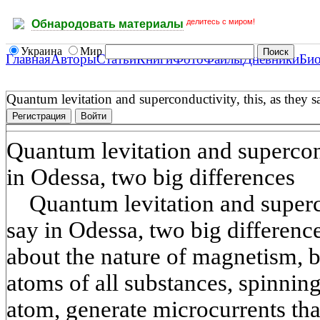
делитесь с миром!
Обнародовать материалы
Украина
Мир
Главная
Авторы
Статьи
Книги
Фото
Файлы
Дневники
Би
Quantum levitation and superconductivity, this, as they s
Регистрация
Войти
Quantum levitation and supercond
in Odessa, two big differences
Quantum levitation and supercon
say in Odessa, two big differen
about the nature of magnetism, ba
atoms of all substances, spinnin
atom, generate microcurrents th