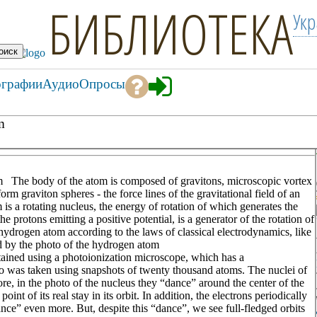
БИБЛИОТЕКА
Ук
ографии
Аудио
Опросы
m
om The body of the atom is composed of gravitons, microscopic vortex
orm graviton spheres - the force lines of the gravitational field of an
is a rotating nucleus, the energy of rotation of which generates the
e protons emitting a positive potential, is a generator of the rotation of
 hydrogen atom according to the laws of classical electrodynamics, like
ced by the photo of the hydrogen atom
tained using a photoionization microscope, which has a
o was taken using snapshots of twenty thousand atoms. The nuclei of
ore, in the photo of the nucleus they “dance” around the center of the
nt of its real stay in its orbit. In addition, the electrons periodically
nce” even more. But, despite this “dance”, we see full-fledged orbits