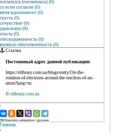
посмеялся (посмеялась) (0)
со всем согласен (0)
меня вдохновило! (0)
грусть (0)
сочувствие (0)
удивление (0)
злость (0)
обескураженность (0)
вызвало обеспокоенность (0)
Ссылка
Постоянный адрес данной публикации:
https://elibrary.com.ua/blogs/entry/On-the-
rotation-of-electrons-around-the-nucleus-of-an-
atom?lang=ru
©
elibrary.com.ua
‹
›
Поделитесь материалом с друзьями
Главная
›