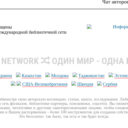
Чат авторо
щищены
еждународной библиотечной сети
R NETWORK
ОДИН МИР - ОДНА
краина
Казахстан
Молдова
Таджикистан
Эстон
США-Великобритания
Швеция
Сербия
ибмонстре свою авторскую коллекцию: статьи, книги, исследования. Ли
з сеть филиалов, библиотеки-партнеры, поисковики, соцсети). Вы сможет
иками, читателями и другими заинтересованными лицами, чтобы ознако
ии в Вашем распоряжении - более 100 инструментов для создания собст
Это бесплатно: так было, так есть и так будет всегда.