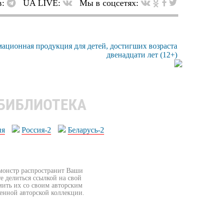
в:
UA LIVE:
Мы в соцсетях:
 БИБЛИОТЕКА
ия
Россия-2
Беларусь-2
бмонстр распространит Ваши
е делиться ссылкой на свой
мить их со своим авторским
венной авторской коллекции.