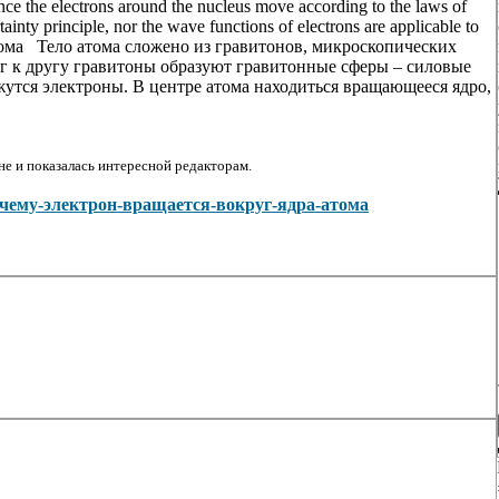
ince the electrons around the nucleus move according to the laws of
tainty principle, nor the wave functions of electrons are applicable to
тома Тело атома сложено из гравитонов, микроскопических
г к другу гравитоны образуют гравитонные сферы – силовые
утся электроны. В центре атома находиться вращающееся ядро,
е и показалась интересной редакторам.
ew/Почему-электрон-вращается-вокруг-ядра-атома