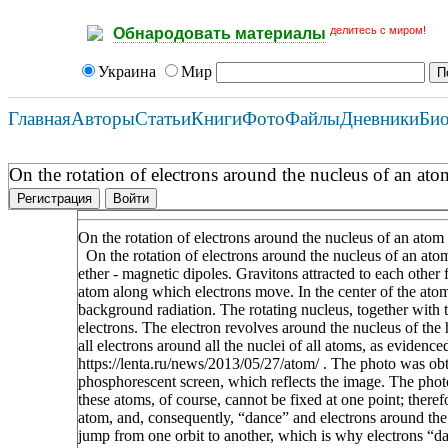
делитесь с миром!
Обнародовать материалы
Украина
Мир
Главная
Авторы
Статьи
Книги
Фото
Файлы
Дневники
Би
On the rotation of electrons around the nucleus of an ato
Регистрация
Войти
On the rotation of electrons around the nucleus of an atom
On the rotation of electrons around the nucleus of an at
ether - magnetic dipoles. Gravitons attracted to each other f
atom along which electrons move. In the center of the atom 
background radiation. The rotating nucleus, together with th
electrons. The electron revolves around the nucleus of the
all electrons around all the nuclei of all atoms, as eviden
https://lenta.ru/news/2013/05/27/atom/ . The photo was ob
phosphorescent screen, which reflects the image. The phot
these atoms, of course, cannot be fixed at one point; theref
atom, and, consequently, “dance” and electrons around the poi
jump from one orbit to another, which is why electrons “da