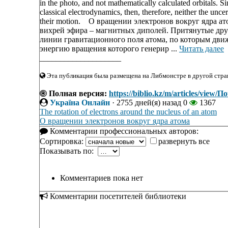
in the photo, and not mathematically calculated orbitals. S
classical electrodynamics, then, therefore, neither the uncer
their motion. О вращении электронов вокруг ядра а
вихрей эфира – магнитных диполей. Притянутые дру
линии гравитационного поля атома, по которым движ
энергию вращения которого генерир ...
Читать далее
____________________
Эта публикация была размещена на Либмонстре в другой стран
Полная версия:
https://biblio.kz/m/articles/vi
Україна Онлайн
·
2755 дней(я) назад
0
1367
The rotation of electrons around the nucleus of an atom
О вращении электронов вокруг ядра атома
Комментарии профессиональных авторов:
Сортировка:
развернуть все
Показывать по:
Комментариев пока нет
Комментарии посетителей библиотеки