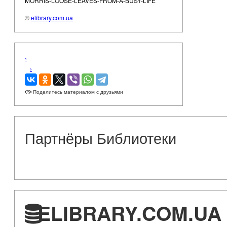
MORRIS-LOOSE-LEAVES-FROM-A-BUSY-LIFE
©
elibrary.com.ua
‹
›
Поделитесь материалом с друзьями
Партнёры Библиотеки
ELIBRARY.COM.UA 