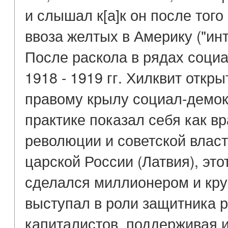
и слышал к[а]к он после то
ввоза желтых в Америку ("инт
После раскола в рядах социа
1918 - 1919 гг. Хилквит откр
правому крылу социал-демокр
практике показал себя как в
революции и советской влас
царской России (Латвия), это
сделался миллионером и кр
выступал в роли защитника 
капиталистов, поддерживая и