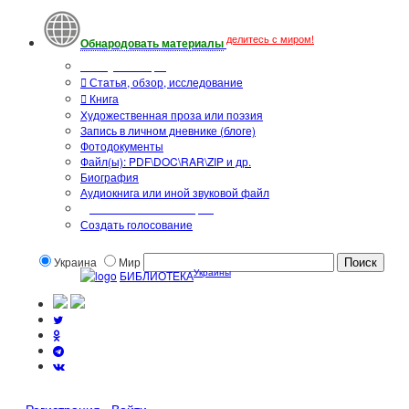
делитесь с миром!
Обнародовать материалы
Тип публикации
Статья, обзор, исследование
Книга
Художественная проза или поэзия
Запись в личном дневнике (блоге)
Фотодокументы
Файл(ы): PDF\DOC\RAR\ZIP и др.
Биография
Аудиокнига или иной звуковой файл
Дополнительные опции:
Создать голосование
Украина
Мир
Украины
БИБЛИОТЕКА