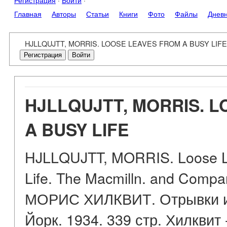
Регистрация
·
Войти
·
Главная
Авторы
Статьи
Книги
Фото
Файлы
Днев
HJLLQUJTT, MORRIS. LOOSE LEAVES FROM A BUSY LIFE
Регистрация
Войти
HJLLQUJTT, MORRIS. 
A BUSY LIFE
HJLLQUJTT, MORRIS. Loose L
Life. The Macmilln. and Compa
МОРИС ХИЛКВИТ. Отрывки из
Йорк. 1934. 339 стр. Хилквит 