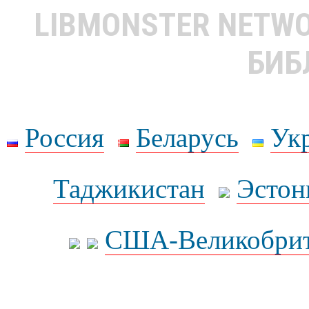
LIBMONSTER NETW
БИБ
Россия
Беларусь
Ук
Таджикистан
Эстон
США-Великобрит