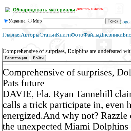
делитесь с миром!
Обнародовать материалы
Украина
Мир
Главная
Авторы
Статьи
Книги
Фото
Файлы
Дневники
Би
Comprehensive of surprises, Dolphins are undefeated with
Регистрация
Войти
Comprehensive of surprises, Dol
Pats future
DAVIE, Fla. Ryan Tannehill cla
calls a trick participate in, even
energized.And why not? Razzle d
the unexpected Miami Dolphins a