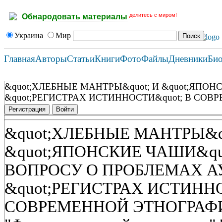
делитесь с миром!
Обнародовать материалы
Украина
Мир
Главная
Авторы
Статьи
Книги
Фото
Файлы
Дневники
Би
&quot;ХЛЕБНЫЕ МАНТРЫ&quot; И &quot;ЯПО
&quot;РЕГИСТРАХ ИСТИННОСТИ&quot; В СО
Регистрация
Войти
&quot;ХЛЕБНЫЕ МАНТРЫ&qu
&quot;ЯПОНСКИЕ ЧАШИ&qu
ВОПРОСУ О ПРОБЛЕМАХ А
&quot;РЕГИСТРАХ ИСТИННО
СОВРЕМЕННОЙ ЭТНОГРАФ