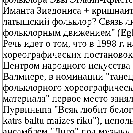
Иманта Зиедониса + кришнаит
латышский фольклор? Связь ли
фольклорным движением" (Eglaj
Речь идет о том, что в 1998 г. 
хореографических постановок
Центром народного искусства 
Валмиере, в номинации "танец
фольклорного хореографическ
материала" первое место заня
Пурвиныпа "Всяк любит белого
katrs baltu maizes riku"), исп
ансамблем "Лиго" под музыку 