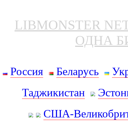
LIBMONSTER N
ОДНА Б
Россия
Беларусь
Ук
Таджикистан
Эстон
США-Великобрит