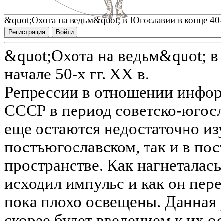
&quot;Охота на ведьм&quot; в Югославии в конце 40-х
Регистрация
Войти
&quot;Охота на ведьм&quot; в
начале 50-х гг. XX в.
Репрессии в отношении инфо
СССР в период советско-югосл
еще остаются недостаточно из
постъюгославском, так и в по
пространстве. Как нагнеталась 
исходил импульс и как он пере
пока плохо освещены. Данная р
скорее будет введением к их