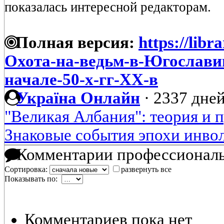
показалась интересной редакторам.
Полная версия:
https://libr
Охота-на-ведьм-в-Югославии
начале-50-х-гг-XX-в
Україна Онлайн
·
2337 дней
"Великая Албания": теория и 
Знаковые события эпохи инво
Комментарии профессиональ
Сортировка:
развернуть все
Показывать по:
Комментариев пока нет