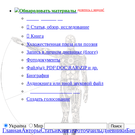
делитесь с миром!
Обнародовать материалы
Тип публикации
Статья, обзор, исследование
Книга
Художественная проза или поэзия
Запись в личном дневнике (блоге)
Фотодокументы
Файл(ы): PDF\DOC\RAR\ZIP и др.
Биография
Аудиокнига или иной звуковой файл
Дополнительные опции:
Создать голосование
Украина
Мир
Главная
Авторы
Статьи
Книги
Фото
Файлы
Дневники
Би